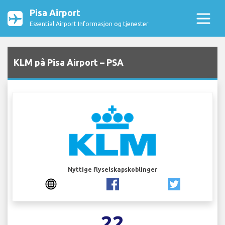
Pisa Airport
Essential Airport Informasjon og tjenester
KLM på Pisa Airport – PSA
Nyttige flyselskapskoblinger
22