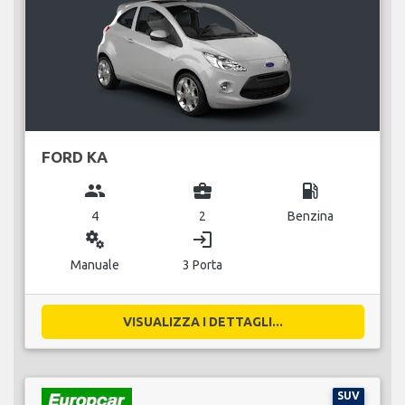
FORD KA
group
business_center
local_gas_station
4
2
Benzina
miscellaneous_services
login
Manuale
3 Porta
VISUALIZZA I DETTAGLI...
SUV