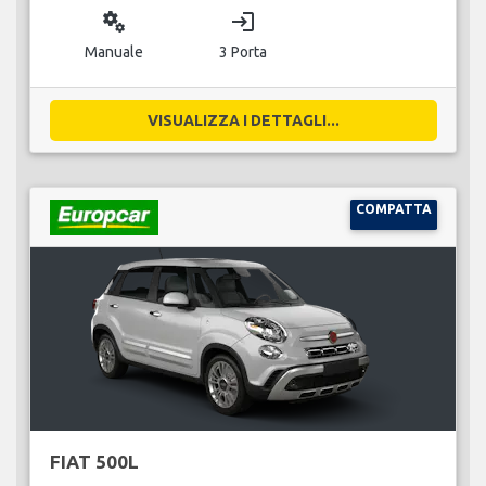
miscellaneous_services
login
Manuale
3 Porta
VISUALIZZA I DETTAGLI...
COMPATTA
FIAT 500L