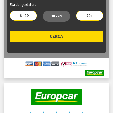
Età del guidatore:
18 - 29
70+
30 - 69
CERCA