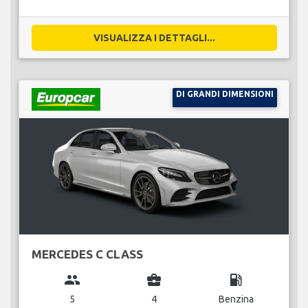
VISUALIZZA I DETTAGLI...
DI GRANDI DIMENSIONI
MERCEDES C CLASS
group
business_center
local_gas_station
5
4
Benzina