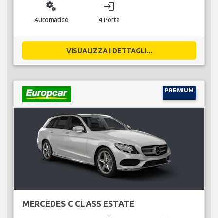
miscellaneous_services
login
Automatico
4 Porta
VISUALIZZA I DETTAGLI...
PREMIUM
MERCEDES C CLASS ESTATE