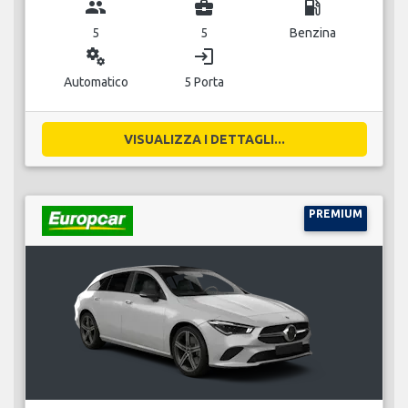
group
business_center
local_gas_station
5
5
Benzina
miscellaneous_services
login
Automatico
5 Porta
VISUALIZZA I DETTAGLI...
PREMIUM