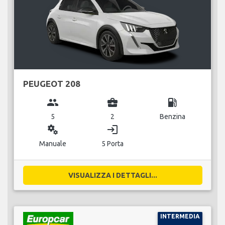
PEUGEOT 208
group
business_center
local_gas_station
5
2
Benzina
miscellaneous_services
login
Manuale
5 Porta
VISUALIZZA I DETTAGLI...
INTERMEDIA