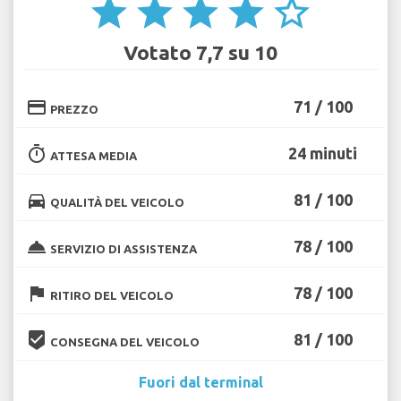
star
star
star
star
star_border
Votato 7,7 su 10
credit_card
71 / 100
PREZZO
timer
24 minuti
ATTESA MEDIA
directions_car
81 / 100
QUALITÀ DEL VEICOLO
room_service
78 / 100
SERVIZIO DI ASSISTENZA
flag
78 / 100
RITIRO DEL VEICOLO
beenhere
81 / 100
CONSEGNA DEL VEICOLO
Fuori dal terminal