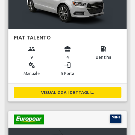
FIAT TALENTO
group
business_center
local_gas_station
9
4
Benzina
miscellaneous_services
login
Manuale
5 Porta
VISUALIZZA I DETTAGLI...
MINI