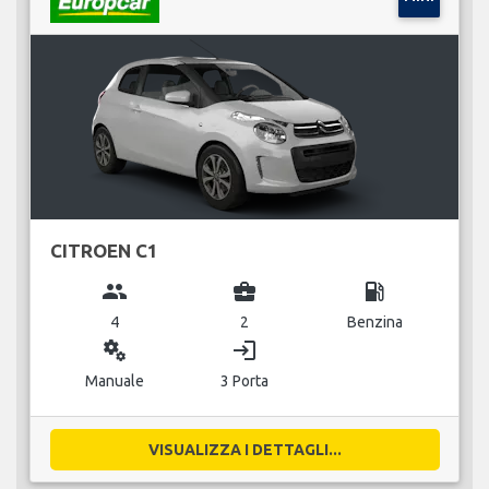
CITROEN C1
group
business_center
local_gas_station
4
2
Benzina
miscellaneous_services
login
Manuale
3 Porta
VISUALIZZA I DETTAGLI...