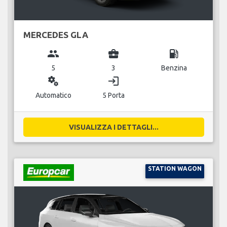
MERCEDES GLA
group
business_center
local_gas_station
5
3
Benzina
miscellaneous_services
login
Automatico
5 Porta
VISUALIZZA I DETTAGLI...
STATION WAGON