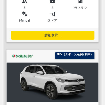
group
business_center
local_gas_station
5
2
ガソリン
miscellaneous_services
login
Manual
5 ドア
詳細表示...
SUV（スポーツ用多目的車）