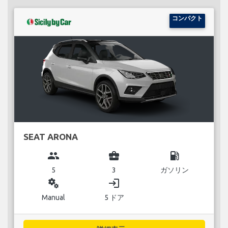
コンパクト
SEAT ARONA
group
business_center
local_gas_station
5
3
ガソリン
miscellaneous_services
login
Manual
5 ドア