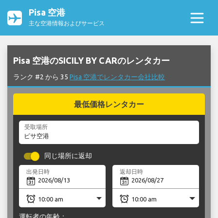
Pisa 空港
主な空港情報およびサービス
Pisa 空港のSICILY BY CARのレンタカー
ランク #2 から 35
Pisa 空港でレンタカー会社比較
最低価格レンタカー
受取場所
同じ場所に返却
出発日時
返却日時
運転者の年齢：