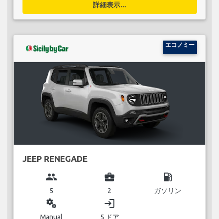
詳細表示...
エコノミー
JEEP RENEGADE
group
business_center
local_gas_station
5
2
ガソリン
miscellaneous_services
login
Manual
5 ドア