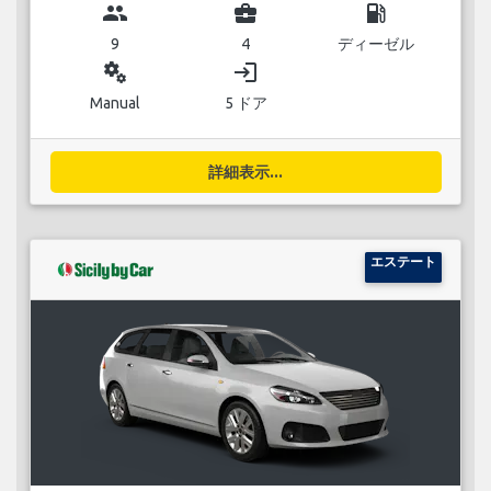
group
business_center
local_gas_station
9
4
ディーゼル
miscellaneous_services
login
Manual
5 ドア
詳細表示...
エステート