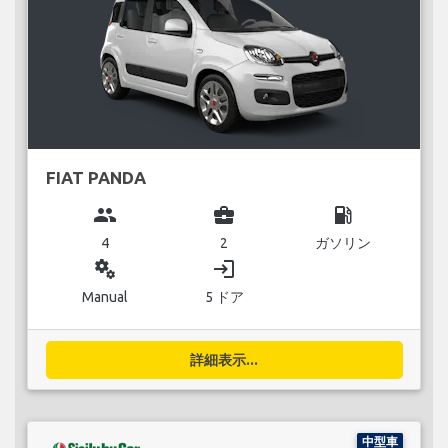
FIAT PANDA
group
business_center
local_gas_station
4
2
ガソリン
miscellaneous_services
login
Manual
5 ドア
詳細表示...
中型車