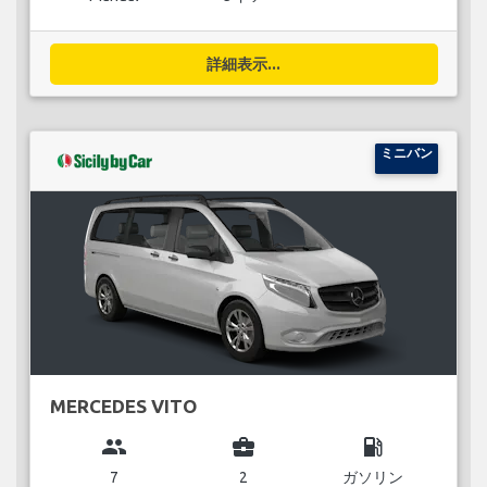
詳細表示...
ミニバン
MERCEDES VITO
group
business_center
local_gas_station
7
2
ガソリン