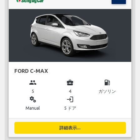
FORD C-MAX
group
business_center
local_gas_station
5
4
ガソリン
miscellaneous_services
login
Manual
5 ドア
詳細表示...