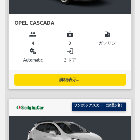
OPEL CASCADA
group
business_center
local_gas_station
4
3
ガソリン
miscellaneous_services
login
Automatic
2 ドア
詳細表示...
ワンボックスカー（定員5名）