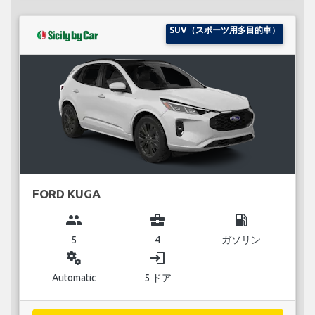
SUV（スポーツ用多目的車）
FORD KUGA
group
business_center
local_gas_station
5
4
ガソリン
miscellaneous_services
login
Automatic
5 ドア