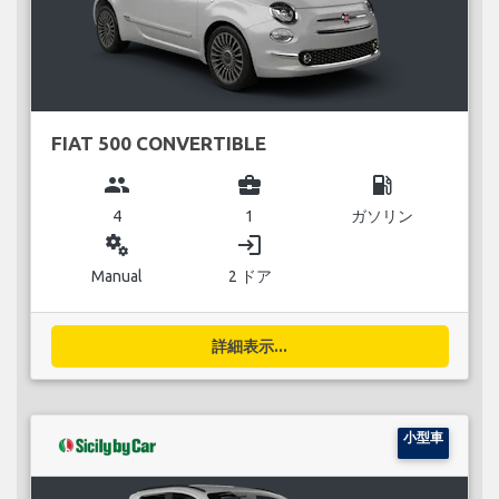
FIAT 500 CONVERTIBLE
group
business_center
local_gas_station
4
1
ガソリン
miscellaneous_services
login
Manual
2 ドア
詳細表示...
小型車