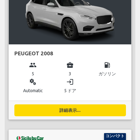
PEUGEOT 2008
group
business_center
local_gas_station
5
3
ガソリン
miscellaneous_services
login
Automatic
5 ドア
詳細表示...
コンパクト