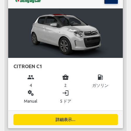
CITROEN C1
group
business_center
local_gas_station
4
2
ガソリン
miscellaneous_services
login
Manual
5 ドア
詳細表示...