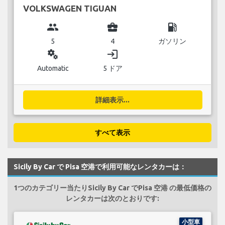
VOLKSWAGEN TIGUAN
group
business_center
local_gas_station
5
4
ガソリン
miscellaneous_services
login
Automatic
5 ドア
詳細表示...
すべて表示
Sicily By Car で Pisa 空港で利用可能なレンタカーは：
1つのカテゴリー当たりSicily By Car でPisa 空港 の最低価格の
レンタカーは次のとおりです:
小型車