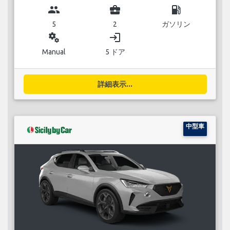
group
business_center
local_gas_station
5
2
ガソリン
miscellaneous_services
login
Manual
5 ドア
詳細表示...
中型車