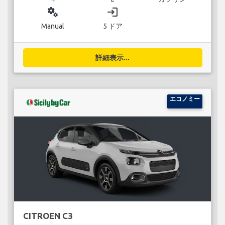
miscellaneous_services
login
Manual
5 ドア
詳細表示...
エコノミー
CITROEN C3