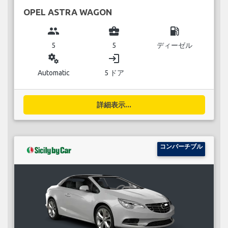
OPEL ASTRA WAGON
group
business_center
local_gas_station
5
5
ディーゼル
miscellaneous_services
login
Automatic
5 ドア
詳細表示...
コンバーチブル