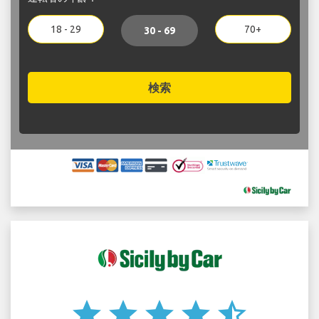
18 - 29
70+
30 - 69
検索
star
star
star
star
star_half