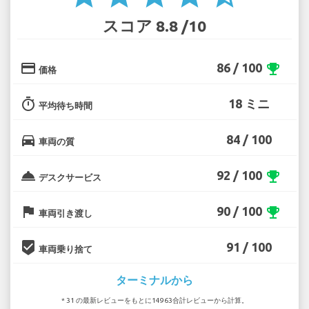
スコア 8.8 /10
credit_card
86 / 100
emoji_events
価格
timer
18 ミニ
平均待ち時間
directions_car
84 / 100
車両の質
room_service
92 / 100
emoji_events
デスクサービス
flag
90 / 100
emoji_events
車両引き渡し
beenhere
91 / 100
車両乗り捨て
ターミナルから
* 31 の最新レビューをもとに14963合計レビューから計算。