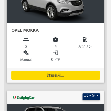
OPEL MOKKA
group
business_center
local_gas_station
5
4
ガソリン
miscellaneous_services
login
Manual
5 ドア
詳細表示...
コンパクト