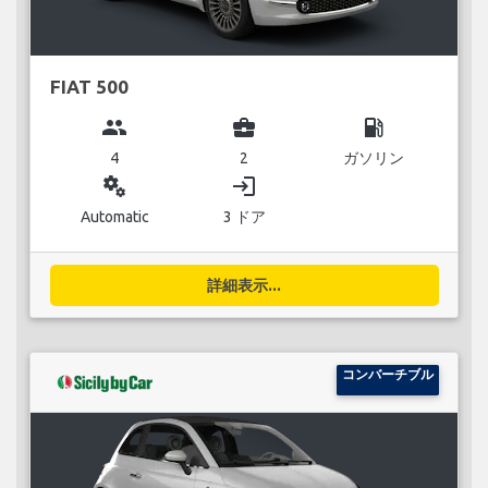
FIAT 500
group
business_center
local_gas_station
4
2
ガソリン
miscellaneous_services
login
Automatic
3 ドア
詳細表示...
コンバーチブル