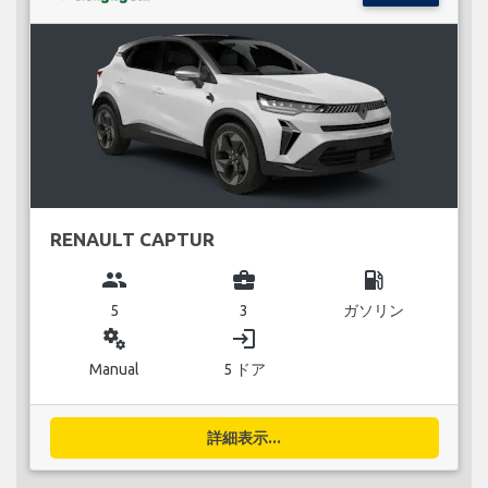
RENAULT CAPTUR
group
business_center
local_gas_station
5
3
ガソリン
miscellaneous_services
login
Manual
5 ドア
詳細表示...