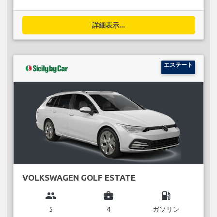
詳細表示...
エステート
VOLKSWAGEN GOLF ESTATE
group
business_center
local_gas_station
5
4
ガソリン