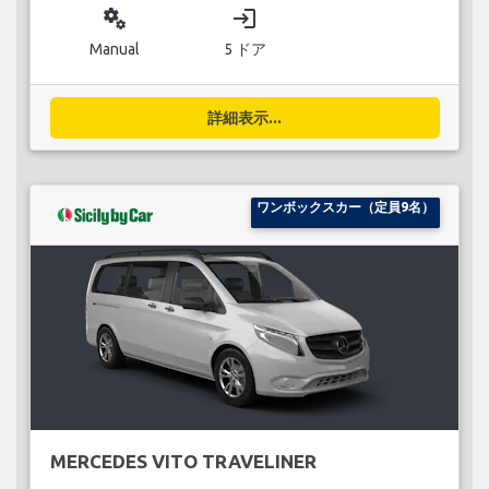
miscellaneous_services
login
Manual
5 ドア
詳細表示...
ワンボックスカー（定員9名）
MERCEDES VITO TRAVELINER