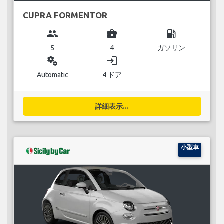
CUPRA FORMENTOR
group
business_center
local_gas_station
5
4
ガソリン
miscellaneous_services
login
Automatic
4 ドア
詳細表示...
小型車