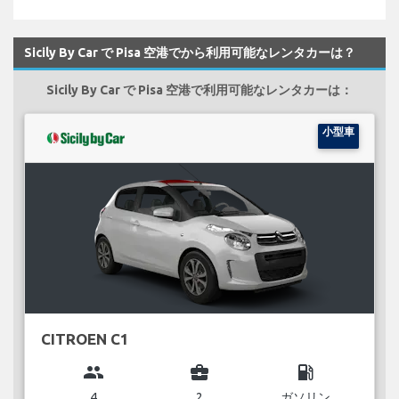
Sicily By Car で Pisa 空港でから利用可能なレンタカーは？
Sicily By Car で Pisa 空港で利用可能なレンタカーは：
小型車
CITROEN C1
group
business_center
local_gas_station
4
2
ガソリン