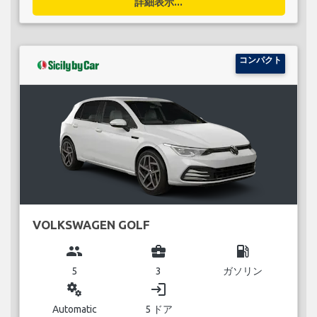
詳細表示...
コンパクト
VOLKSWAGEN GOLF
group
business_center
local_gas_station
5
3
ガソリン
miscellaneous_services
login
Automatic
5 ドア