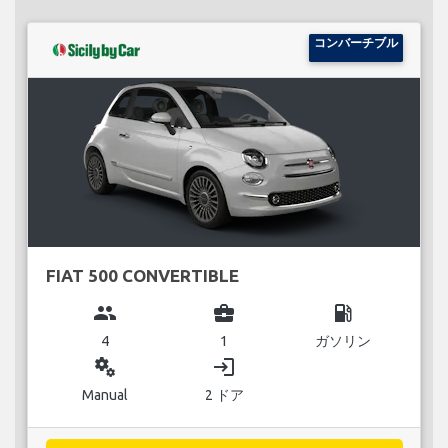
コンバーチブル
FIAT 500 CONVERTIBLE
group
business_center
local_gas_station
4
1
ガソリン
miscellaneous_services
login
Manual
2 ドア