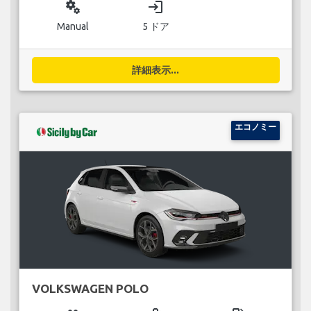
miscellaneous_services
login
Manual
5 ドア
詳細表示...
エコノミー
VOLKSWAGEN POLO