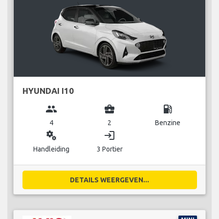
HYUNDAI I10
group
business_center
local_gas_station
4
2
Benzine
miscellaneous_services
login
Handleiding
3 Portier
DETAILS WEERGEVEN...