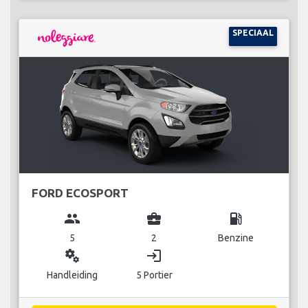
SPECIAAL
FORD ECOSPORT
group
business_center
local_gas_station
5
2
Benzine
miscellaneous_services
login
Handleiding
5 Portier