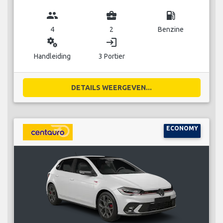
group
business_center
local_gas_station
4
2
Benzine
miscellaneous_services
login
Handleiding
3 Portier
DETAILS WEERGEVEN...
ECONOMY