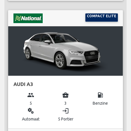
COMPACT ELITE
AUDI A3
group
business_center
local_gas_station
5
3
Benzine
miscellaneous_services
login
Automaat
5 Portier