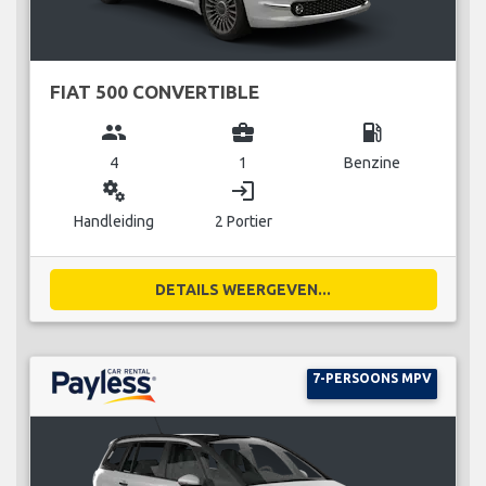
FIAT 500 CONVERTIBLE
group
business_center
local_gas_station
4
1
Benzine
miscellaneous_services
login
Handleiding
2 Portier
DETAILS WEERGEVEN...
7-PERSOONS MPV