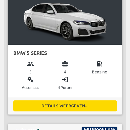
BMW 5 SERIES
group
business_center
local_gas_station
5
4
Benzine
miscellaneous_services
login
Automaat
4 Portier
DETAILS WEERGEVEN...
9-PERSOONS MPV