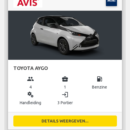
MINI
TOYOTA AYGO
group
business_center
local_gas_station
4
1
Benzine
miscellaneous_services
login
Handleiding
3 Portier
DETAILS WEERGEVEN...