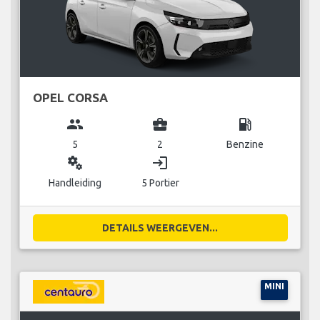
OPEL CORSA
group
business_center
local_gas_station
5
2
Benzine
miscellaneous_services
login
Handleiding
5 Portier
DETAILS WEERGEVEN...
MINI