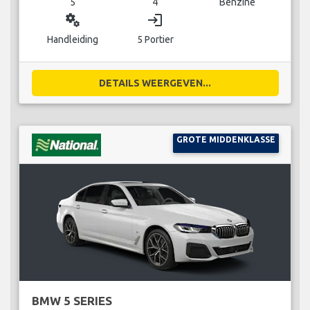
5
4
Benzine
miscellaneous_services
login
Handleiding
5 Portier
DETAILS WEERGEVEN...
GROTE MIDDENKLASSE
BMW 5 SERIES