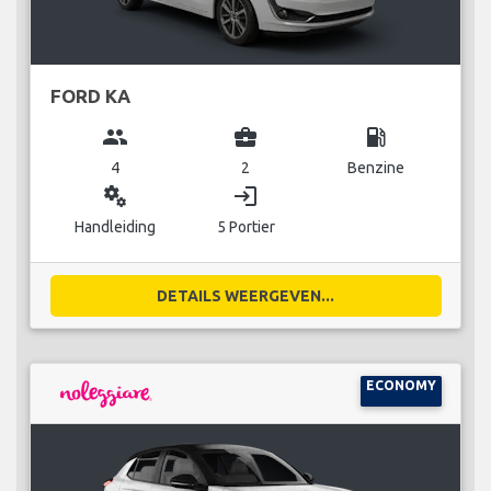
FORD KA
group
business_center
local_gas_station
4
2
Benzine
miscellaneous_services
login
Handleiding
5 Portier
DETAILS WEERGEVEN...
ECONOMY