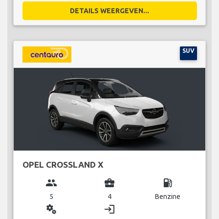
DETAILS WEERGEVEN...
SUV
OPEL CROSSLAND X
group
business_center
local_gas_station
5
4
Benzine
miscellaneous_services
login