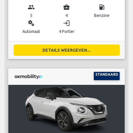
group
business_center
local_gas_station
5
4
Benzine
miscellaneous_services
login
Automaat
4 Portier
DETAILS WEERGEVEN...
STANDAARD