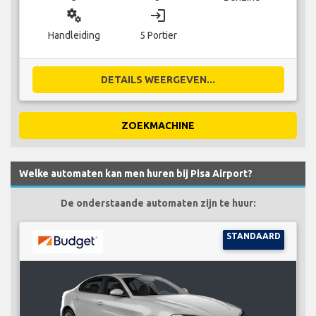
miscellaneous_services
login
Handleiding
5 Portier
DETAILS WEERGEVEN...
ZOEKMACHINE
Welke automaten kan men huren bij Pisa Airport?
De onderstaande automaten zijn te huur:
STANDAARD