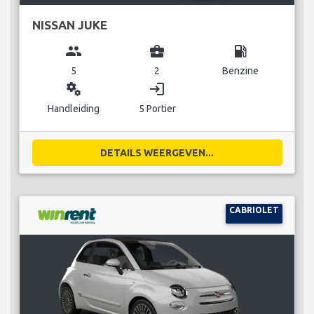
NISSAN JUKE
group
business_center
local_gas_station
5
2
Benzine
miscellaneous_services
login
Handleiding
5 Portier
DETAILS WEERGEVEN...
CABRIOLET