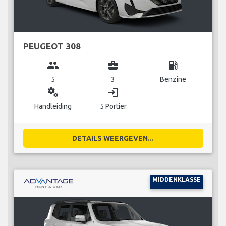
PEUGEOT 308
group
business_center
local_gas_station
5
3
Benzine
miscellaneous_services
login
Handleiding
5 Portier
DETAILS WEERGEVEN...
MIDDENKLASSE