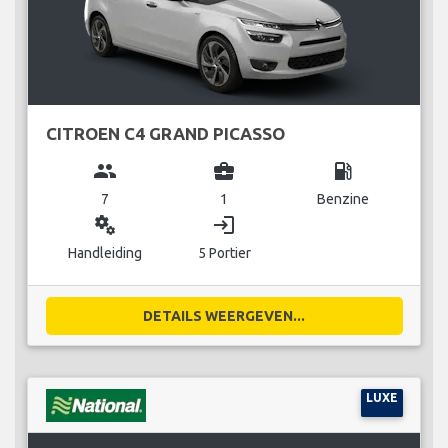
CITROEN C4 GRAND PICASSO
group
business_center
local_gas_station
7
1
Benzine
miscellaneous_services
login
Handleiding
5 Portier
DETAILS WEERGEVEN...
LUXE