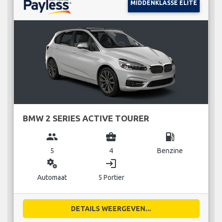
MIDDENKLASSE ELITE
BMW 2 SERIES ACTIVE TOURER
group
business_center
local_gas_station
5
4
Benzine
miscellaneous_services
login
Automaat
5 Portier
DETAILS WEERGEVEN...