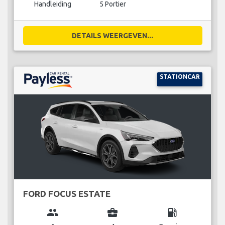
Handleiding
5 Portier
DETAILS WEERGEVEN...
STATIONCAR
FORD FOCUS ESTATE
group
business_center
local_gas_station