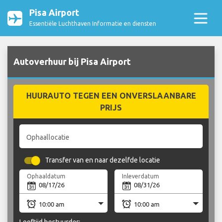
Pisa Airport
Essentiële Luchthaven Informatie en diensten
Autoverhuur bij Pisa Airport
HUURAUTO TEGEN EEN ONVERSLAANBARE
PRIJS
Ophaallocatie
Transfer van en naar dezelfde locatie
Ophaaldatum
Inleverdatum
Leeftijd bestuurder: