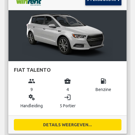
FIAT TALENTO
group
business_center
local_gas_station
9
4
Benzine
miscellaneous_services
login
Handleiding
5 Portier
DETAILS WEERGEVEN...