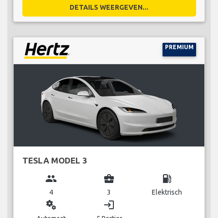
DETAILS WEERGEVEN...
PREMIUM
TESLA MODEL 3
group
business_center
local_gas_station
4
3
Elektrisch
miscellaneous_services
login