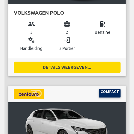
VOLKSWAGEN POLO
group
business_center
local_gas_station
5
2
Benzine
miscellaneous_services
login
Handleiding
5 Portier
DETAILS WEERGEVEN...
COMPACT