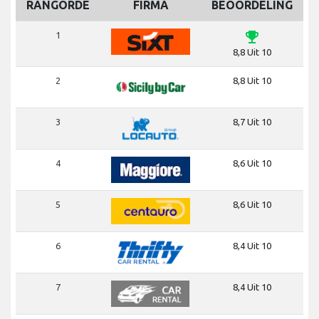
RANGORDE
FIRMA
BEOORDELING
emoji_events
1
8,8 Uit 10
2
8,8 Uit 10
3
8,7 Uit 10
4
8,6 Uit 10
5
8,6 Uit 10
6
8,4 Uit 10
7
8,4 Uit 10