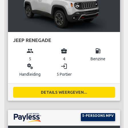
JEEP RENEGADE
group
business_center
local_gas_station
5
4
Benzine
miscellaneous_services
login
Handleiding
5 Portier
DETAILS WEERGEVEN...
5-PERSOONS MPV