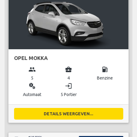
OPEL MOKKA
group
business_center
local_gas_station
5
4
Benzine
miscellaneous_services
login
Automaat
5 Portier
DETAILS WEERGEVEN...