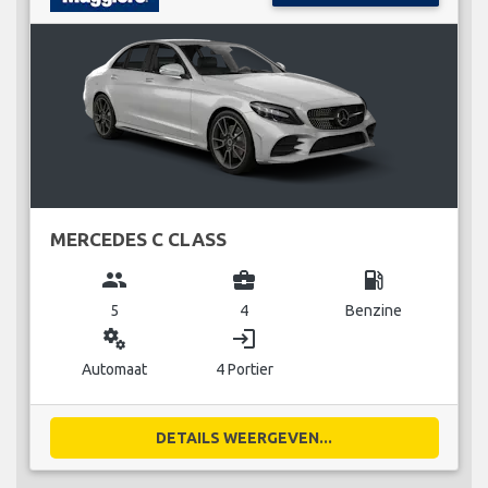
MERCEDES C CLASS
group
business_center
local_gas_station
5
4
Benzine
miscellaneous_services
login
Automaat
4 Portier
DETAILS WEERGEVEN...