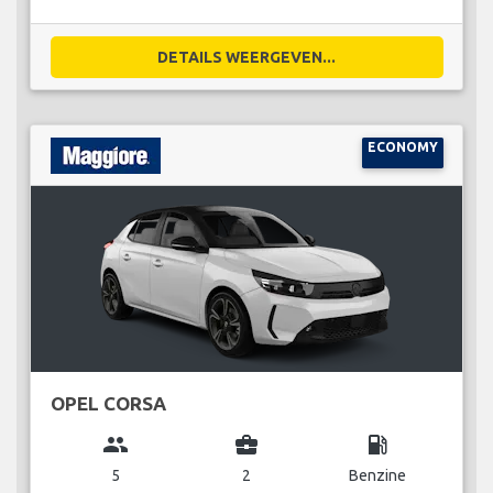
DETAILS WEERGEVEN...
ECONOMY
OPEL CORSA
group
business_center
local_gas_station
5
2
Benzine