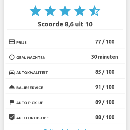
star
star
star
star
star_half
Scoorde 8,6 uit 10
credit_card
77 / 100
PRIJS
timer
30 minuten
GEM. WACHTEN
directions_car
85 / 100
AUTOKWALITEIT
room_service
91 / 100
BALIESERVICE
flag
89 / 100
AUTO PICK-UP
beenhere
88 / 100
AUTO DROP-OFF