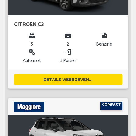
CITROEN C3
group
business_center
local_gas_station
5
2
Benzine
miscellaneous_services
login
Automaat
5 Portier
DETAILS WEERGEVEN...
COMPACT