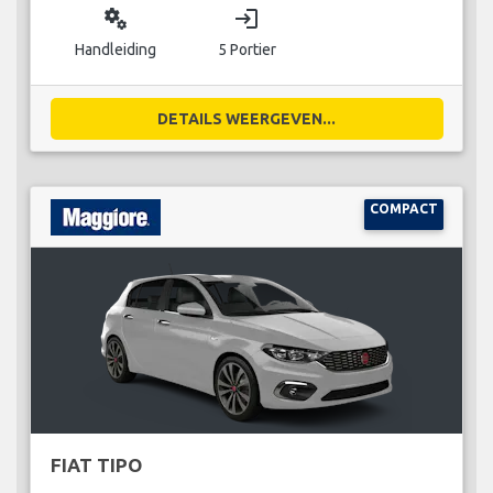
miscellaneous_services
login
Handleiding
5 Portier
DETAILS WEERGEVEN...
COMPACT
FIAT TIPO