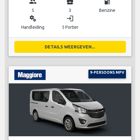
group
business_center
local_gas_station
5
3
Benzine
miscellaneous_services
login
Handleiding
5 Portier
DETAILS WEERGEVEN...
9-PERSOONS MPV