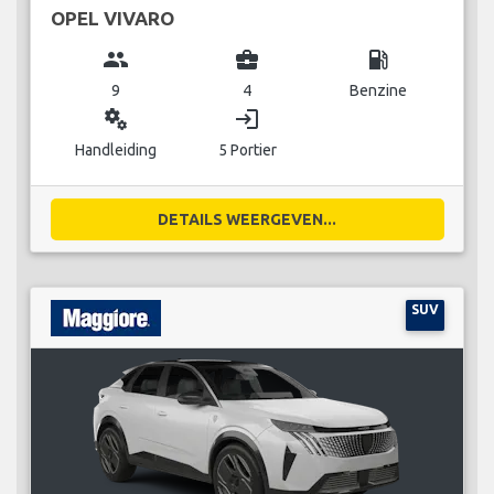
OPEL VIVARO
group
business_center
local_gas_station
9
4
Benzine
miscellaneous_services
login
Handleiding
5 Portier
DETAILS WEERGEVEN...
SUV