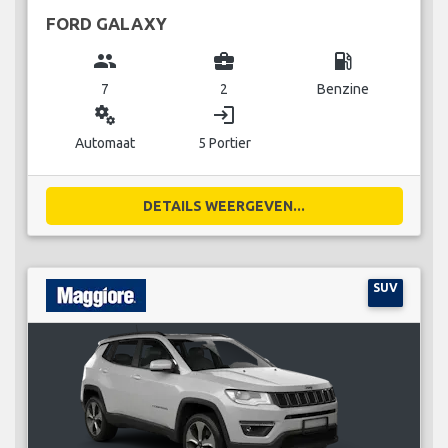
FORD GALAXY
group
business_center
local_gas_station
7
2
Benzine
miscellaneous_services
login
Automaat
5 Portier
DETAILS WEERGEVEN...
SUV