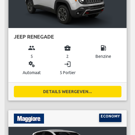
JEEP RENEGADE
group
business_center
local_gas_station
5
2
Benzine
miscellaneous_services
login
Automaat
5 Portier
DETAILS WEERGEVEN...
ECONOMY