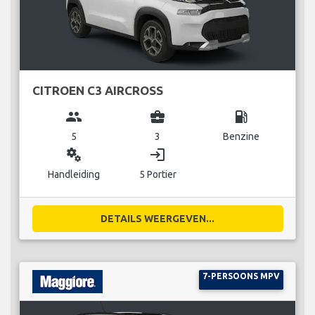
CITROEN C3 AIRCROSS
group
business_center
local_gas_station
5
3
Benzine
miscellaneous_services
login
Handleiding
5 Portier
DETAILS WEERGEVEN...
7-PERSOONS MPV