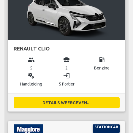
RENAULT CLIO
group
business_center
local_gas_station
5
2
Benzine
miscellaneous_services
login
Handleiding
5 Portier
DETAILS WEERGEVEN...
STATIONCAR