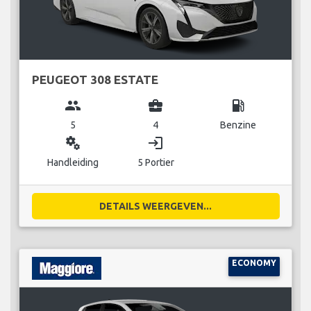
PEUGEOT 308 ESTATE
group
business_center
local_gas_station
5
4
Benzine
miscellaneous_services
login
Handleiding
5 Portier
DETAILS WEERGEVEN...
ECONOMY