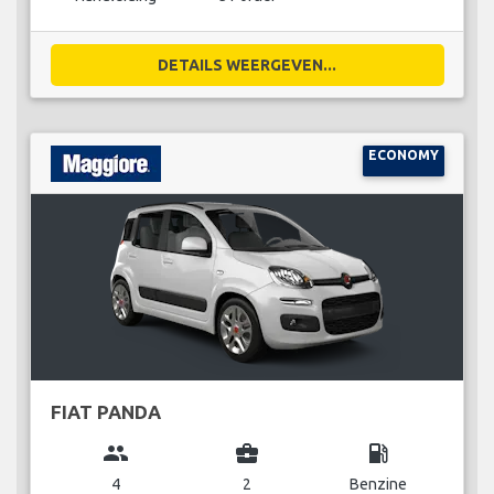
DETAILS WEERGEVEN...
ECONOMY
FIAT PANDA
group
business_center
local_gas_station
4
2
Benzine