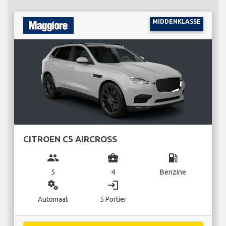
MIDDENKLASSE
CITROEN C5 AIRCROSS
group
business_center
local_gas_station
5
4
Benzine
miscellaneous_services
login
Automaat
5 Portier