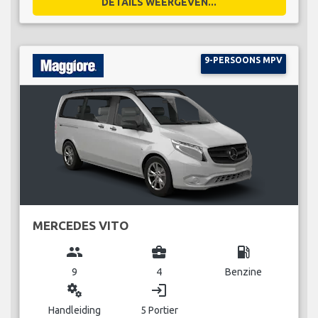
DETAILS WEERGEVEN...
9-PERSOONS MPV
MERCEDES VITO
group
business_center
local_gas_station
9
4
Benzine
miscellaneous_services
login
Handleiding
5 Portier