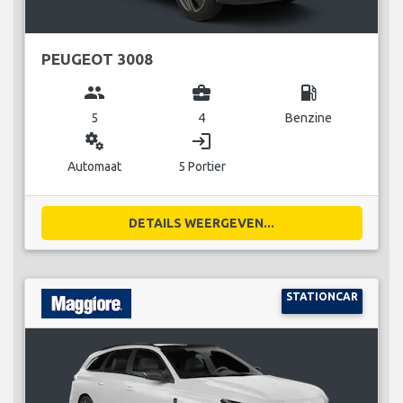
PEUGEOT 3008
group
business_center
local_gas_station
5
4
Benzine
miscellaneous_services
login
Automaat
5 Portier
DETAILS WEERGEVEN...
STATIONCAR