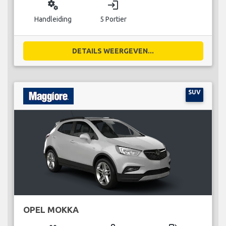
miscellaneous_services
login
Handleiding
5 Portier
DETAILS WEERGEVEN...
SUV
OPEL MOKKA