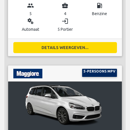
group
business_center
local_gas_station
5
4
Benzine
miscellaneous_services
login
Automaat
5 Portier
DETAILS WEERGEVEN...
5-PERSOONS MPV