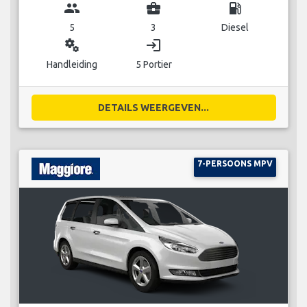
group
business_center
local_gas_station
5
3
Diesel
miscellaneous_services
login
Handleiding
5 Portier
DETAILS WEERGEVEN...
7-PERSOONS MPV