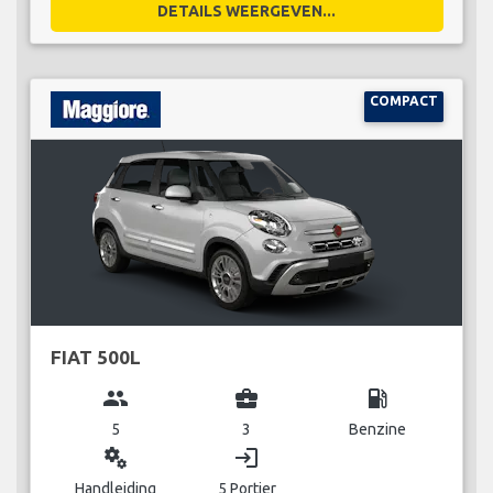
DETAILS WEERGEVEN...
COMPACT
FIAT 500L
group
business_center
local_gas_station
5
3
Benzine
miscellaneous_services
login
Handleiding
5 Portier