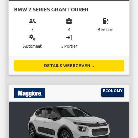
BMW 2 SERIES GRAN TOURER
group
business_center
local_gas_station
5
4
Benzine
miscellaneous_services
login
Automaat
5 Portier
DETAILS WEERGEVEN...
ECONOMY