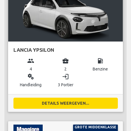
LANCIA YPSILON
group
business_center
local_gas_station
4
2
Benzine
miscellaneous_services
login
Handleiding
3 Portier
DETAILS WEERGEVEN...
GROTE MIDDENKLASSE