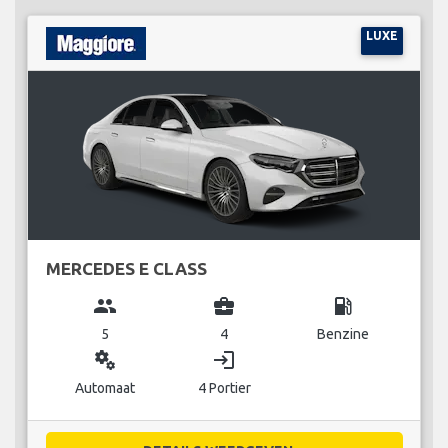
LUXE
MERCEDES E CLASS
group
business_center
local_gas_station
5
4
Benzine
miscellaneous_services
login
Automaat
4 Portier