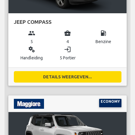
JEEP COMPASS
group
business_center
local_gas_station
5
4
Benzine
miscellaneous_services
login
Handleiding
5 Portier
DETAILS WEERGEVEN...
ECONOMY