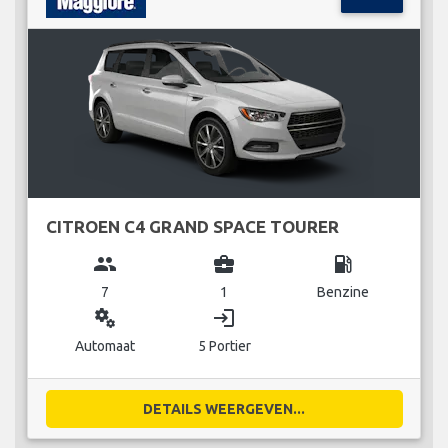
CITROEN C4 GRAND SPACE TOURER
group
business_center
local_gas_station
7
1
Benzine
miscellaneous_services
login
Automaat
5 Portier
DETAILS WEERGEVEN...