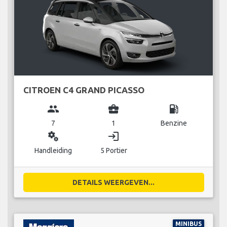
CITROEN C4 GRAND PICASSO
group
business_center
local_gas_station
7
1
Benzine
miscellaneous_services
login
Handleiding
5 Portier
DETAILS WEERGEVEN...
MINIBUS