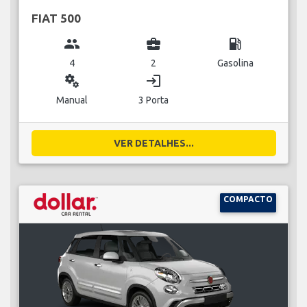
FIAT 500
group
business_center
local_gas_station
4
2
Gasolina
miscellaneous_services
login
Manual
3 Porta
VER DETALHES...
COMPACTO