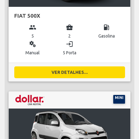
FIAT 500X
group
business_center
local_gas_station
5
2
Gasolina
miscellaneous_services
login
Manual
5 Porta
VER DETALHES...
MINI