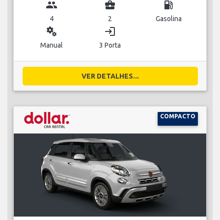
group
business_center
local_gas_station
4
2
Gasolina
miscellaneous_services
login
Manual
3 Porta
VER DETALHES...
COMPACTO