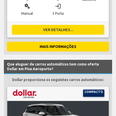
miscellaneous_services
login
Manual
5 Porta
VER DETALHES...
MAIS INFORMAÇÕES
Que aluguer de carros automáticos tem como oferta
Dollar em Pisa Aeroporto?
Dollar proporciona os seguintes carros automáticos:
COMPACTO