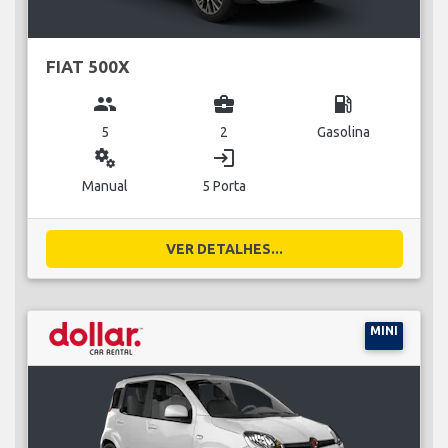
FIAT 500X
group
business_center
local_gas_station
5
2
Gasolina
miscellaneous_services
login
Manual
5 Porta
VER DETALHES...
MINI