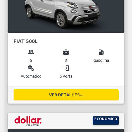
FIAT 500L
group
business_center
local_gas_station
5
3
Gasolina
miscellaneous_services
login
Automático
5 Porta
VER DETALHES...
ECONÓMICO