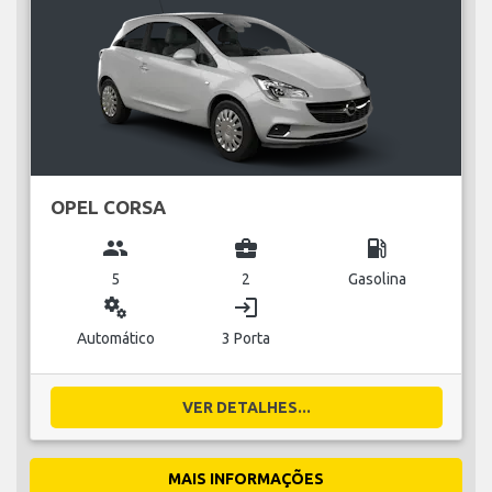
OPEL CORSA
group
business_center
local_gas_station
5
2
Gasolina
miscellaneous_services
login
Automático
3 Porta
VER DETALHES...
MAIS INFORMAÇÕES