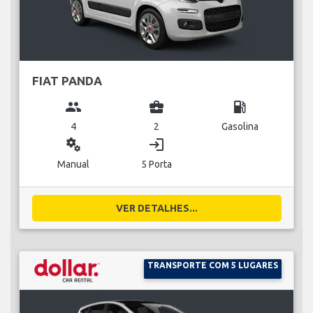
FIAT PANDA
group
business_center
local_gas_station
4
2
Gasolina
miscellaneous_services
login
Manual
5 Porta
VER DETALHES...
TRANSPORTE COM 5 LUGARES