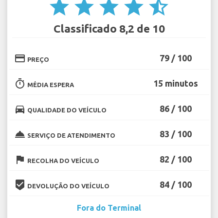
star
star
star
star
star_half
Classificado 8,2 de 10
credit_card
79 / 100
PREÇO
timer
15 minutos
MÉDIA ESPERA
directions_car
86 / 100
QUALIDADE DO VEÍCULO
room_service
83 / 100
SERVIÇO DE ATENDIMENTO
flag
82 / 100
RECOLHA DO VEÍCULO
beenhere
84 / 100
DEVOLUÇÃO DO VEÍCULO
Fora do Terminal