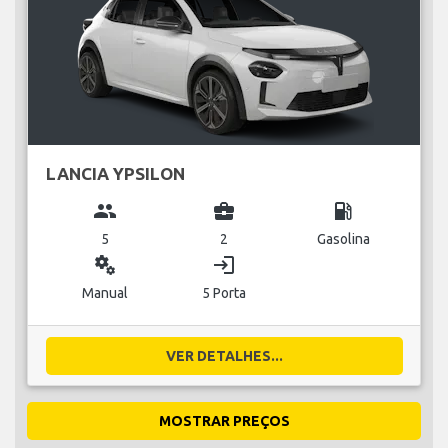
LANCIA YPSILON
group
business_center
local_gas_station
5
2
Gasolina
miscellaneous_services
login
Manual
5 Porta
VER DETALHES...
MOSTRAR PREÇOS