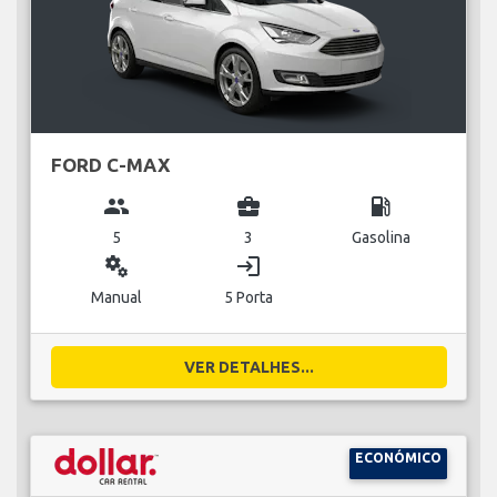
FORD C-MAX
group
business_center
local_gas_station
5
3
Gasolina
miscellaneous_services
login
Manual
5 Porta
VER DETALHES...
ECONÓMICO