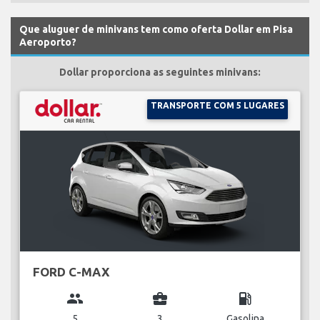
Que aluguer de minivans tem como oferta Dollar em Pisa
Aeroporto?
Dollar proporciona as seguintes minivans:
TRANSPORTE COM 5 LUGARES
FORD C-MAX
group
business_center
local_gas_station
5
3
Gasolina