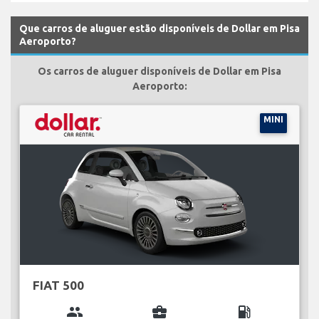
Que carros de aluguer estão disponíveis de Dollar em Pisa
Aeroporto?
Os carros de aluguer disponíveis de Dollar em Pisa
Aeroporto:
MINI
FIAT 500
group
business_center
local_gas_station