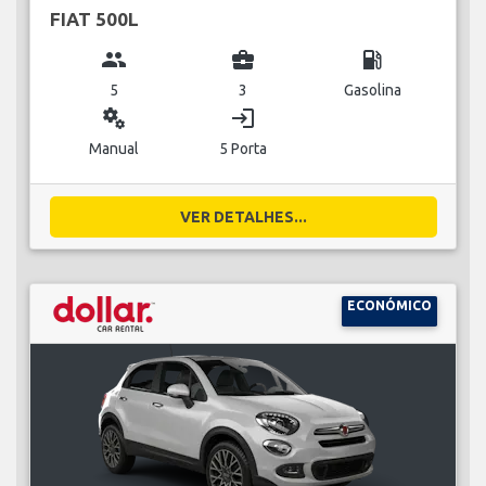
FIAT 500L
group
business_center
local_gas_station
5
3
Gasolina
miscellaneous_services
login
Manual
5 Porta
VER DETALHES...
ECONÓMICO