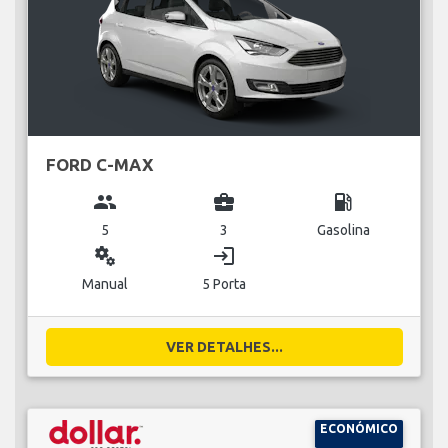
FORD C-MAX
group
business_center
local_gas_station
5
3
Gasolina
miscellaneous_services
login
Manual
5 Porta
VER DETALHES...
ECONÓMICO