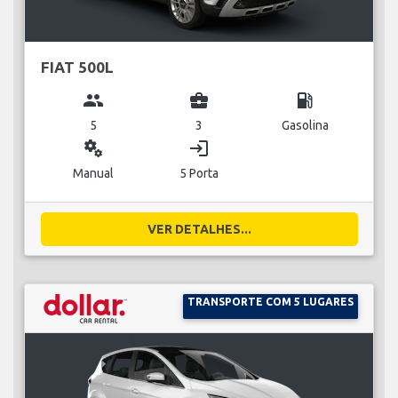
FIAT 500L
group
business_center
local_gas_station
5
3
Gasolina
miscellaneous_services
login
Manual
5 Porta
VER DETALHES...
TRANSPORTE COM 5 LUGARES