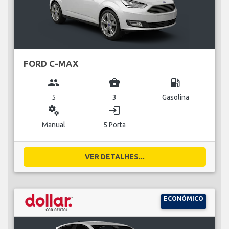
FORD C-MAX
group
business_center
local_gas_station
5
3
Gasolina
miscellaneous_services
login
Manual
5 Porta
VER DETALHES...
ECONÓMICO