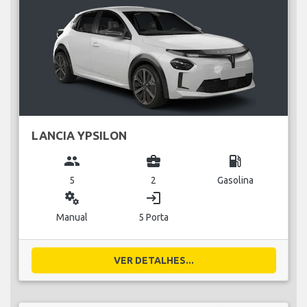
LANCIA YPSILON
group
business_center
local_gas_station
5
2
Gasolina
miscellaneous_services
login
Manual
5 Porta
VER DETALHES...