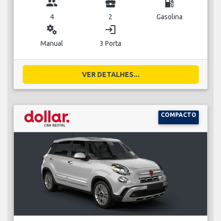
group
business_center
local_gas_station
4
2
Gasolina
miscellaneous_services
login
Manual
3 Porta
VER DETALHES...
COMPACTO