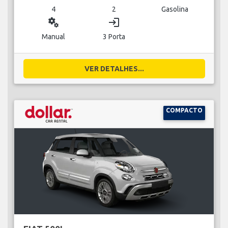
4
2
Gasolina
miscellaneous_services
login
Manual
3 Porta
VER DETALHES...
COMPACTO