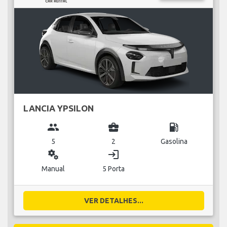
LANCIA YPSILON
group
business_center
local_gas_station
5
2
Gasolina
miscellaneous_services
login
Manual
5 Porta
VER DETALHES...