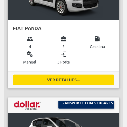
FIAT PANDA
group
business_center
local_gas_station
4
2
Gasolina
miscellaneous_services
login
Manual
5 Porta
VER DETALHES...
TRANSPORTE COM 5 LUGARES