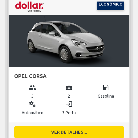
ECONÓMICO
OPEL CORSA
group
business_center
local_gas_station
5
2
Gasolina
miscellaneous_services
login
Automático
3 Porta
VER DETALHES...