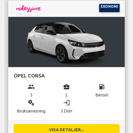
EKONOMI
OPEL CORSA
group
business_center
local_gas_station
5
2
Bensin
miscellaneous_services
login
Bruksanvisning
5 Dörr
VISA DETALJER...