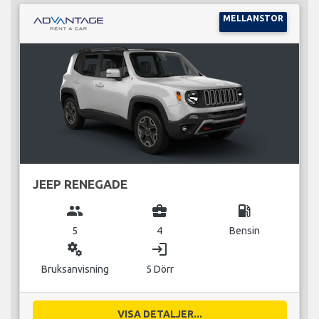
MELLANSTOR
JEEP RENEGADE
group
business_center
local_gas_station
5
4
Bensin
miscellaneous_services
login
Bruksanvisning
5 Dörr
VISA DETALJER...