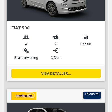
FIAT 500
group
business_center
local_gas_station
4
2
Bensin
miscellaneous_services
login
Bruksanvisning
3 Dörr
VISA DETALJER...
EKONOMI