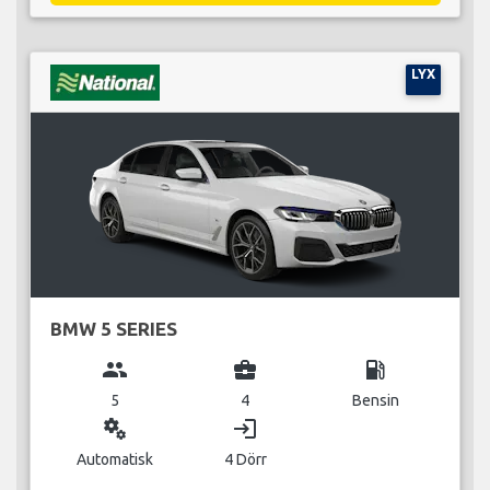
LYX
BMW 5 SERIES
group
business_center
local_gas_station
5
4
Bensin
miscellaneous_services
login
Automatisk
4 Dörr