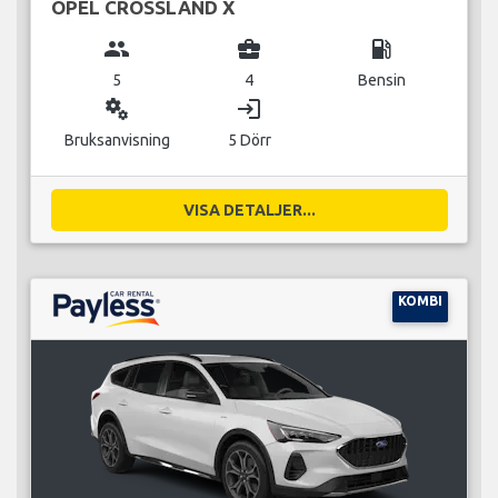
OPEL CROSSLAND X
group
business_center
local_gas_station
5
4
Bensin
miscellaneous_services
login
Bruksanvisning
5 Dörr
VISA DETALJER...
KOMBI