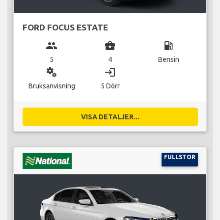
FORD FOCUS ESTATE
group
business_center
local_gas_station
5
4
Bensin
miscellaneous_services
login
Bruksanvisning
5 Dörr
VISA DETALJER...
FULLSTOR