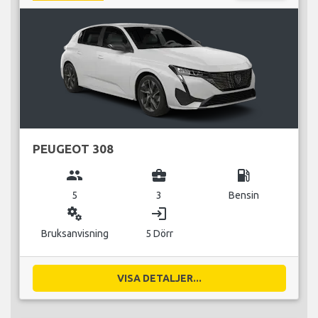
PEUGEOT 308
group
business_center
local_gas_station
5
3
Bensin
miscellaneous_services
login
Bruksanvisning
5 Dörr
VISA DETALJER...