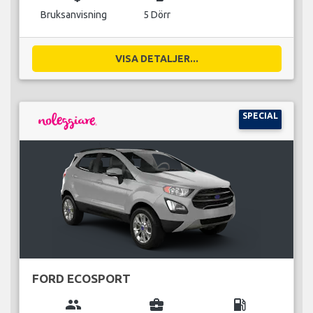
Bruksanvisning
5 Dörr
VISA DETALJER...
SPECIAL
FORD ECOSPORT
group
business_center
local_gas_station