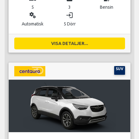
5
3
Bensin
miscellaneous_services
login
Automatisk
5 Dörr
VISA DETALJER...
SUV