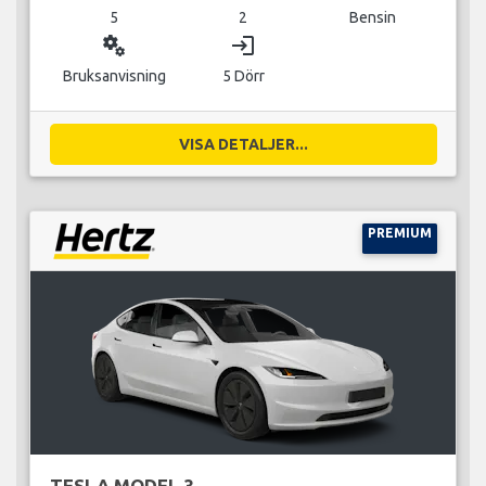
5
2
Bensin
miscellaneous_services
login
Bruksanvisning
5 Dörr
VISA DETALJER...
PREMIUM
TESLA MODEL 3