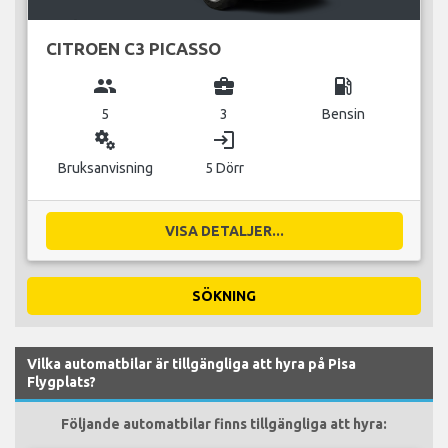
CITROEN C3 PICASSO
group
business_center
local_gas_station
5
3
Bensin
miscellaneous_services
login
Bruksanvisning
5 Dörr
VISA DETALJER...
SÖKNING
Vilka automatbilar är tillgängliga att hyra på Pisa
Flygplats?
Följande automatbilar finns tillgängliga att hyra: