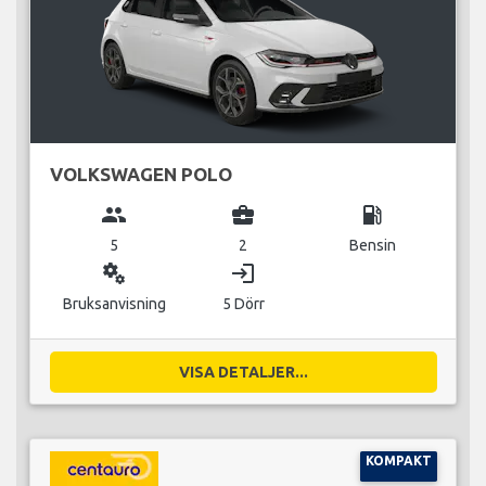
VOLKSWAGEN POLO
group
business_center
local_gas_station
5
2
Bensin
miscellaneous_services
login
Bruksanvisning
5 Dörr
VISA DETALJER...
KOMPAKT