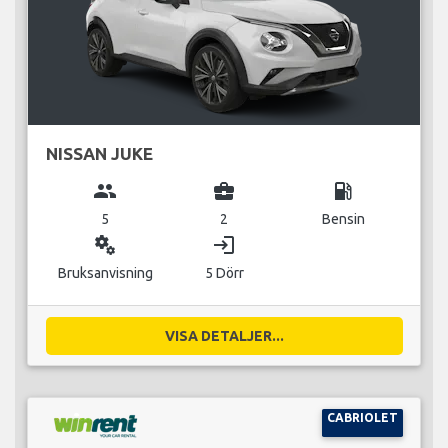
NISSAN JUKE
group
business_center
local_gas_station
5
2
Bensin
miscellaneous_services
login
Bruksanvisning
5 Dörr
VISA DETALJER...
CABRIOLET