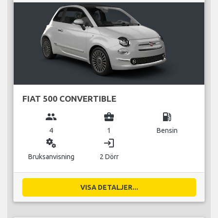
FIAT 500 CONVERTIBLE
group
business_center
local_gas_station
4
1
Bensin
miscellaneous_services
login
Bruksanvisning
2 Dörr
VISA DETALJER...