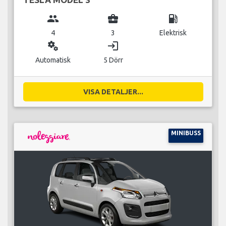
group
business_center
local_gas_station
4
3
Elektrisk
miscellaneous_services
login
Automatisk
5 Dörr
VISA DETALJER...
MINIBUSS