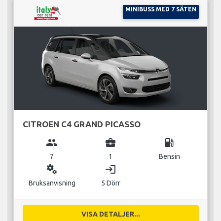
MINIBUSS MED 7 SÄTEN
CITROEN C4 GRAND PICASSO
group
business_center
local_gas_station
7
1
Bensin
miscellaneous_services
login
Bruksanvisning
5 Dörr
VISA DETALJER...