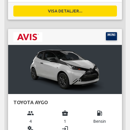
VISA DETALJER...
MINI
TOYOTA AYGO
group
business_center
local_gas_station
4
1
Bensin
miscellaneous_services
login