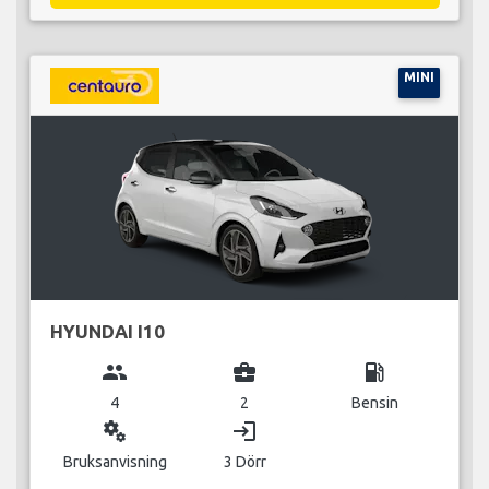
MINI
HYUNDAI I10
group
business_center
local_gas_station
4
2
Bensin
miscellaneous_services
login
Bruksanvisning
3 Dörr