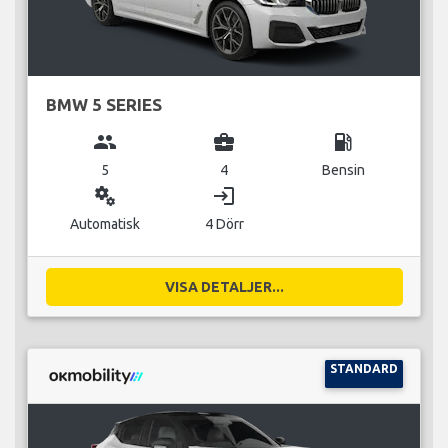
BMW 5 SERIES
group
business_center
local_gas_station
5
4
Bensin
miscellaneous_services
login
Automatisk
4 Dörr
VISA DETALJER...
STANDARD