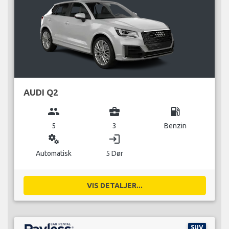
AUDI Q2
group
business_center
local_gas_station
5
3
Benzin
miscellaneous_services
login
Automatisk
5 Dør
VIS DETALJER...
SUV