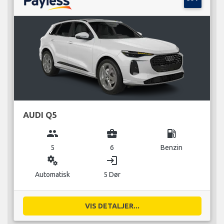
AUDI Q5
group
business_center
local_gas_station
5
6
Benzin
miscellaneous_services
login
Automatisk
5 Dør
VIS DETALJER...