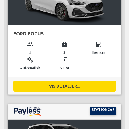
FORD FOCUS
group
business_center
local_gas_station
5
3
Benzin
miscellaneous_services
login
Automatisk
5 Dør
VIS DETALJER...
STATIONCAR