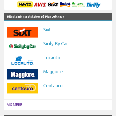
Biludlejningsselskaber på Pisa Lufthavn
Sixt
Sicily By Car
Locauto
Maggiore
Centauro
VIS MERE