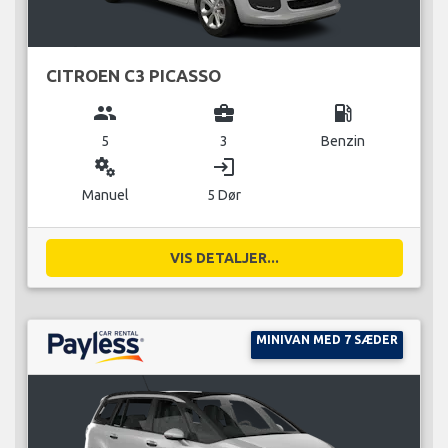
CITROEN C3 PICASSO
group
business_center
local_gas_station
5
3
Benzin
miscellaneous_services
login
Manuel
5 Dør
VIS DETALJER...
MINIVAN MED 7 SÆDER