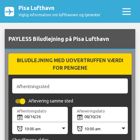
Pisa Lufthavn
Vigtig information om lufthavnen og tjenester
PAYLESS Biludlejning på Pisa Lufthavn
BILUDLEJNING MED UOVERTRUFFEN VÆRDI
FOR PENGENE
Afhentningssted
Aflevering samme sted
Afhentningsdato
Afleveringsdato
Chaufførens alder: