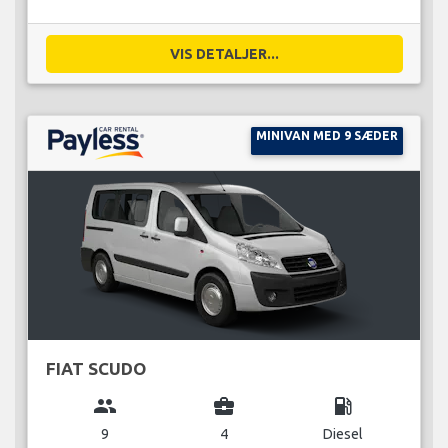
VIS DETALJER...
MINIVAN MED 9 SÆDER
FIAT SCUDO
group
business_center
local_gas_station
9
4
Diesel