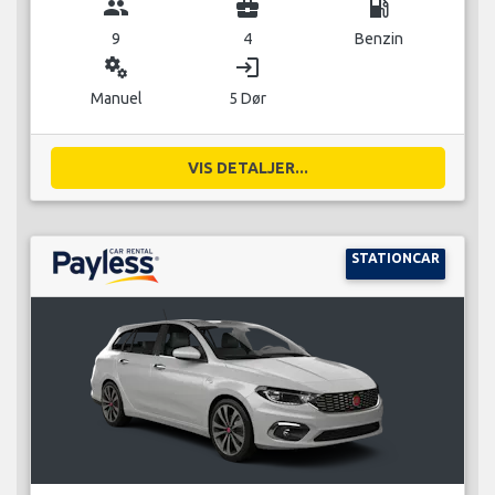
group
business_center
local_gas_station
9
4
Benzin
miscellaneous_services
login
Manuel
5 Dør
VIS DETALJER...
STATIONCAR