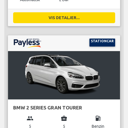
VIS DETALJER...
STATIONCAR
BMW 2 SERIES GRAN TOURER
group
business_center
local_gas_station
5
5
Benzin