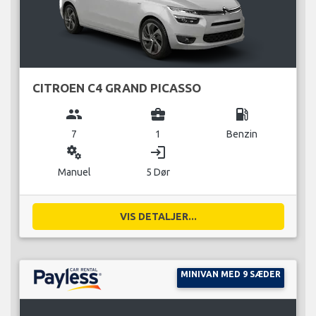
CITROEN C4 GRAND PICASSO
group
business_center
local_gas_station
7
1
Benzin
miscellaneous_services
login
Manuel
5 Dør
VIS DETALJER...
MINIVAN MED 9 SÆDER