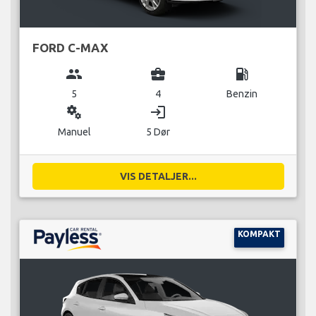
FORD C-MAX
group
business_center
local_gas_station
5
4
Benzin
miscellaneous_services
login
Manuel
5 Dør
VIS DETALJER...
KOMPAKT