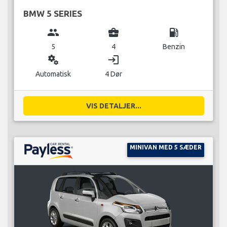
BMW 5 SERIES
group
business_center
local_gas_station
5
4
Benzin
miscellaneous_services
login
Automatisk
4 Dør
VIS DETALJER...
MINIVAN MED 5 SÆDER