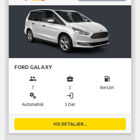
FORD GALAXY
group
business_center
local_gas_station
7
2
Benzin
miscellaneous_services
login
Automatisk
5 Dør
VIS DETALJER...