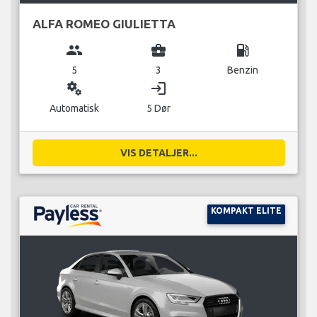
ALFA ROMEO GIULIETTA
group
business_center
local_gas_station
5
3
Benzin
miscellaneous_services
login
Automatisk
5 Dør
VIS DETALJER...
KOMPAKT ELITE