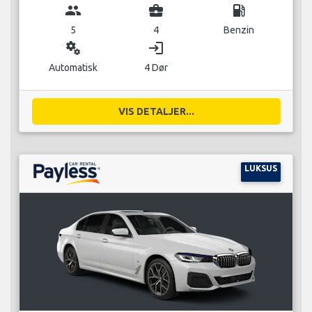
group
business_center
local_gas_station
5
4
Benzin
miscellaneous_services
login
Automatisk
4 Dør
VIS DETALJER...
LUKSUS