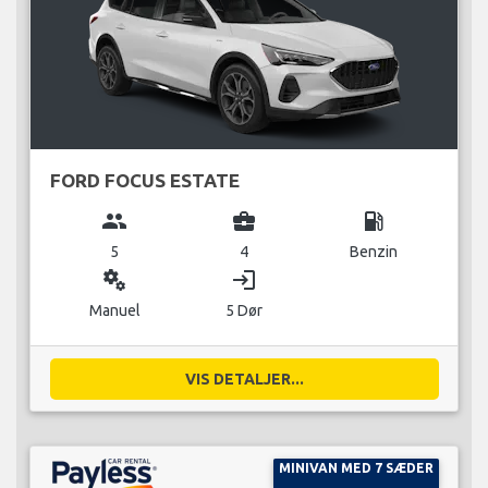
FORD FOCUS ESTATE
group
business_center
local_gas_station
5
4
Benzin
miscellaneous_services
login
Manuel
5 Dør
VIS DETALJER...
MINIVAN MED 7 SÆDER