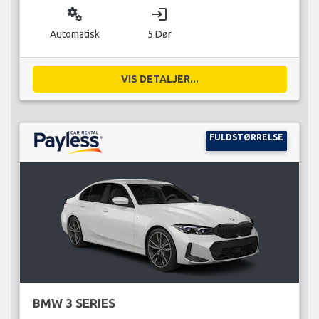
miscellaneous_services
login
Automatisk
5 Dør
VIS DETALJER...
FULDSTØRRELSE
BMW 3 SERIES