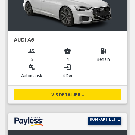
AUDI A6
group
business_center
local_gas_station
5
4
Benzin
miscellaneous_services
login
Automatisk
4 Dør
VIS DETALJER...
KOMPAKT ELITE