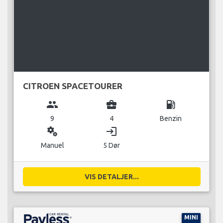
CITROEN SPACETOURER
group
business_center
local_gas_station
9
4
Benzin
miscellaneous_services
login
Manuel
5 Dør
VIS DETALJER...
MINI