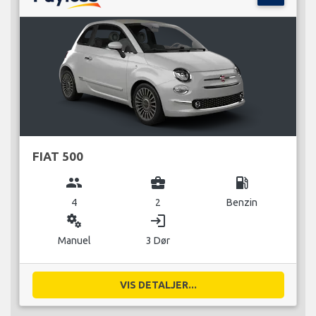
FIAT 500
group
business_center
local_gas_station
4
2
Benzin
miscellaneous_services
login
Manuel
3 Dør
VIS DETALJER...