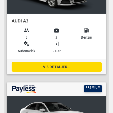
AUDI A3
group
business_center
local_gas_station
5
3
Benzin
miscellaneous_services
login
Automatisk
5 Dør
VIS DETALJER...
PREMIUM