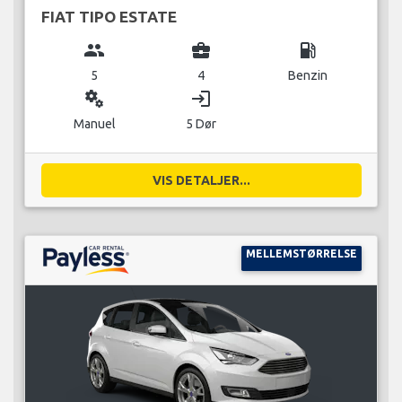
FIAT TIPO ESTATE
group
business_center
local_gas_station
5
4
Benzin
miscellaneous_services
login
Manuel
5 Dør
VIS DETALJER...
MELLEMSTØRRELSE