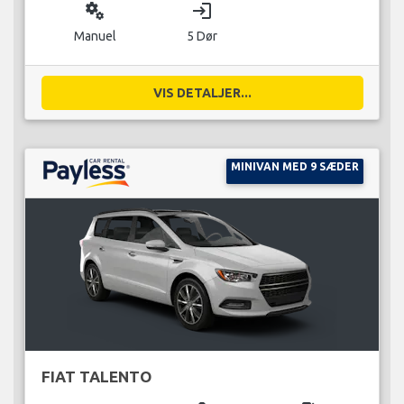
miscellaneous_services
login
Manuel
5 Dør
VIS DETALJER...
MINIVAN MED 9 SÆDER
FIAT TALENTO