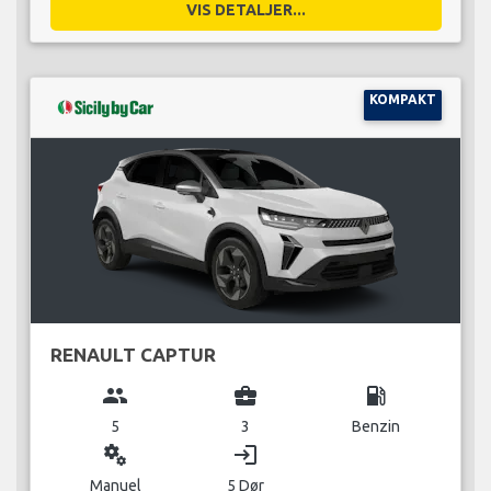
VIS DETALJER...
KOMPAKT
RENAULT CAPTUR
group
business_center
local_gas_station
5
3
Benzin
miscellaneous_services
login
Manuel
5 Dør