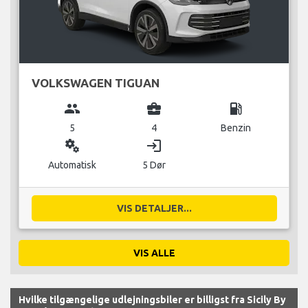
VOLKSWAGEN TIGUAN
group
business_center
local_gas_station
5
4
Benzin
miscellaneous_services
login
Automatisk
5 Dør
VIS DETALJER...
VIS ALLE
Hvilke tilgængelige udlejningsbiler er billigst fra Sicily By