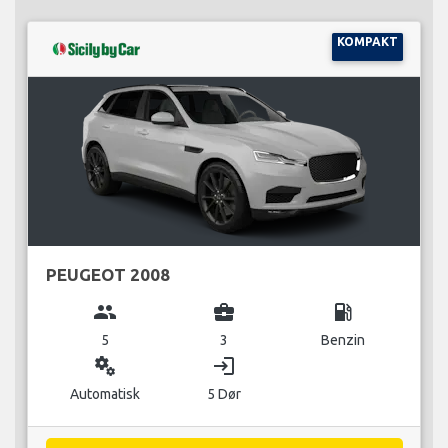
KOMPAKT
PEUGEOT 2008
group
business_center
local_gas_station
5
3
Benzin
miscellaneous_services
login
Automatisk
5 Dør