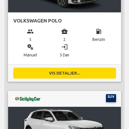
VOLKSWAGEN POLO
group
business_center
local_gas_station
5
2
Benzin
miscellaneous_services
login
Manuel
5 Dør
VIS DETALJER...
SUV