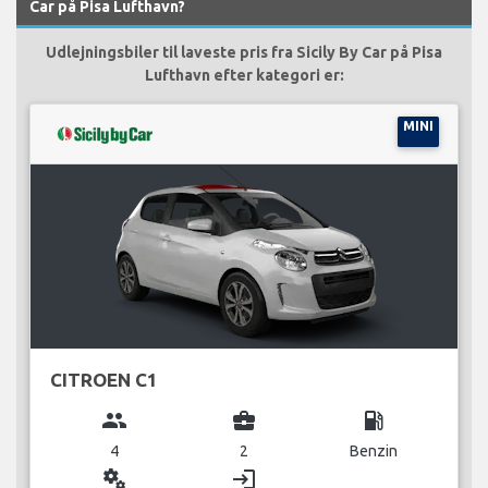
Car på Pisa Lufthavn?
Udlejningsbiler til laveste pris fra Sicily By Car på Pisa
Lufthavn efter kategori er:
MINI
CITROEN C1
group
business_center
local_gas_station
4
2
Benzin
miscellaneous_services
login