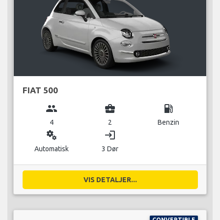
FIAT 500
group
business_center
local_gas_station
4
2
Benzin
miscellaneous_services
login
Automatisk
3 Dør
VIS DETALJER...
CONVERTIBLE