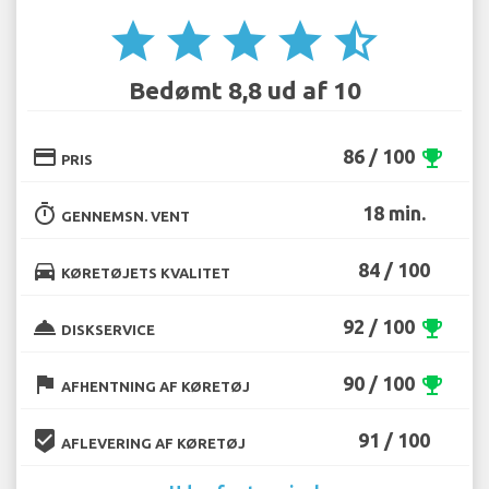
star
star
star
star
star_half
Bedømt 8,8 ud af 10
credit_card
86 / 100
emoji_events
PRIS
timer
18 min.
GENNEMSN. VENT
directions_car
84 / 100
KØRETØJETS KVALITET
room_service
92 / 100
emoji_events
DISKSERVICE
flag
90 / 100
emoji_events
AFHENTNING AF KØRETØJ
beenhere
91 / 100
AFLEVERING AF KØRETØJ