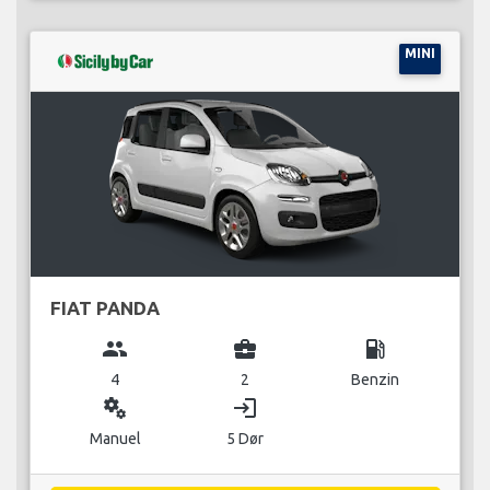
MINI
FIAT PANDA
group
business_center
local_gas_station
4
2
Benzin
miscellaneous_services
login
Manuel
5 Dør