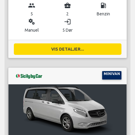
group
business_center
local_gas_station
5
2
Benzin
miscellaneous_services
login
Manuel
5 Dør
VIS DETALJER...
MINIVAN