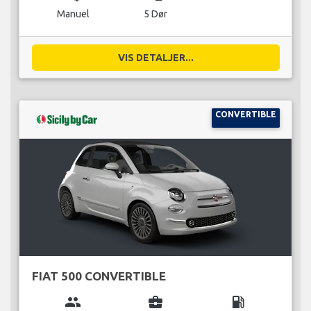
Manuel
5 Dør
VIS DETALJER...
CONVERTIBLE
FIAT 500 CONVERTIBLE
group
business_center
local_gas_station