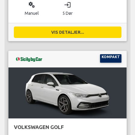
miscellaneous_services
login
Manuel
5 Dør
VIS DETALJER...
KOMPAKT
VOLKSWAGEN GOLF