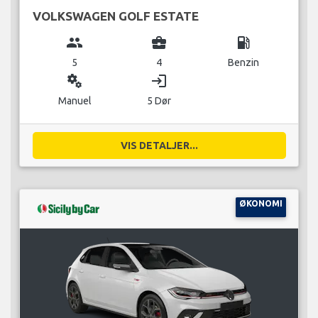
VOLKSWAGEN GOLF ESTATE
group
business_center
local_gas_station
5
4
Benzin
miscellaneous_services
login
Manuel
5 Dør
VIS DETALJER...
ØKONOMI