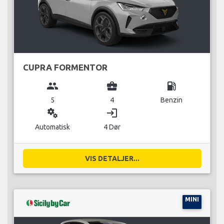
CUPRA FORMENTOR
group
business_center
local_gas_station
5
4
Benzin
miscellaneous_services
login
Automatisk
4 Dør
VIS DETALJER...
MINI