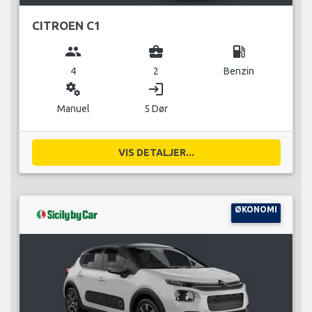
CITROEN C1
group
business_center
local_gas_station
4
2
Benzin
miscellaneous_services
login
Manuel
5 Dør
VIS DETALJER...
ØKONOMI