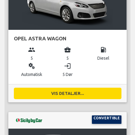
OPEL ASTRA WAGON
group
business_center
local_gas_station
5
5
Diesel
miscellaneous_services
login
Automatisk
5 Dør
VIS DETALJER...
CONVERTIBLE