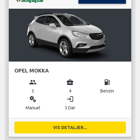
OPEL MOKKA
group
business_center
local_gas_station
5
4
Benzin
miscellaneous_services
login
Manuel
5 Dør
VIS DETALJER...