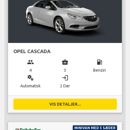
OPEL CASCADA
group
business_center
local_gas_station
4
3
Benzin
miscellaneous_services
login
Automatisk
2 Dør
VIS DETALJER...
MINIVAN MED 5 SÆDER