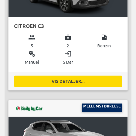
CITROEN C3
group
business_center
local_gas_station
5
2
Benzin
miscellaneous_services
login
Manuel
5 Dør
VIS DETALJER...
MELLEMSTØRRELSE