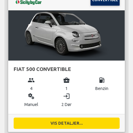
FIAT 500 CONVERTIBLE
group
business_center
local_gas_station
4
1
Benzin
miscellaneous_services
login
Manuel
2 Dør
VIS DETALJER...