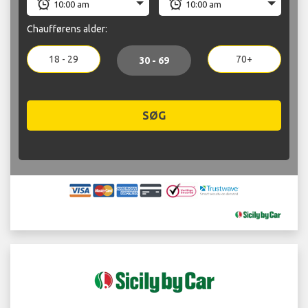
Chaufførens alder:
18 - 29
70+
30 - 69
SØG