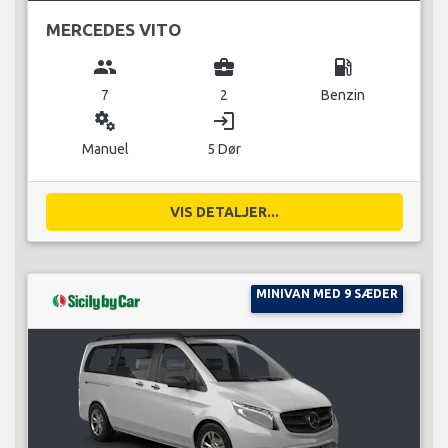
MERCEDES VITO
group
business_center
local_gas_station
7
2
Benzin
miscellaneous_services
login
Manuel
5 Dør
VIS DETALJER...
MINIVAN MED 9 SÆDER