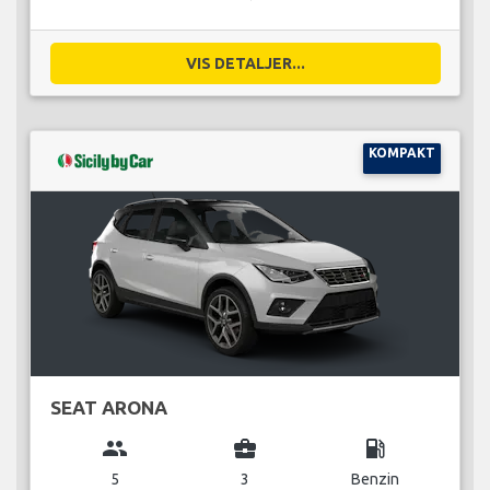
VIS DETALJER...
KOMPAKT
SEAT ARONA
group
business_center
local_gas_station
5
3
Benzin