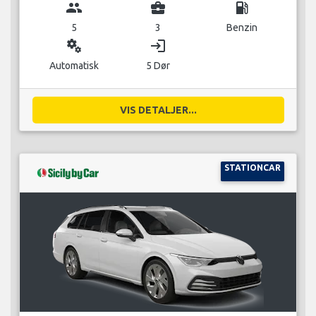
group
business_center
local_gas_station
5
3
Benzin
miscellaneous_services
login
Automatisk
5 Dør
VIS DETALJER...
STATIONCAR