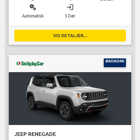
miscellaneous_services
login
Automatisk
5 Dør
VIS DETALJER...
ØKONOMI
JEEP RENEGADE