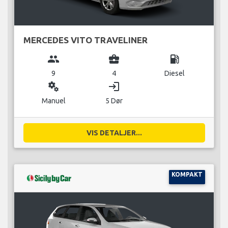
MERCEDES VITO TRAVELINER
group
business_center
local_gas_station
9
4
Diesel
miscellaneous_services
login
Manuel
5 Dør
VIS DETALJER...
KOMPAKT