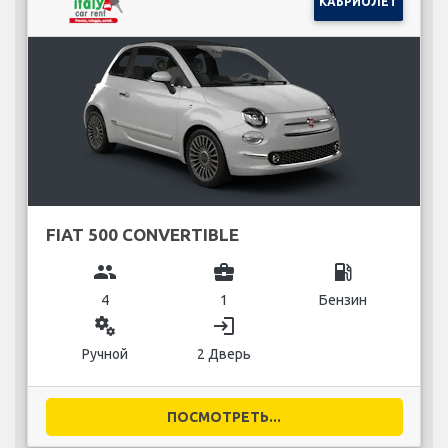
КАБРИОЛЕТ
FIAT 500 CONVERTIBLE
group
business_center
local_gas_station
4
1
Бензин
miscellaneous_services
login
Ручной
2 Дверь
ПОСМОТРЕТЬ...