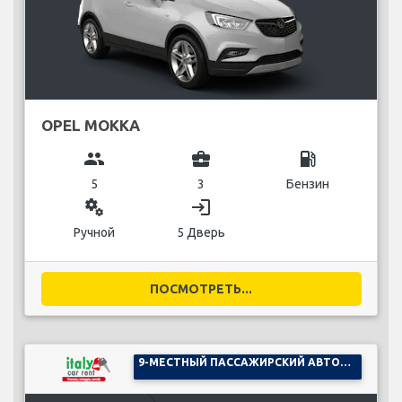
OPEL MOKKA
group
business_center
local_gas_station
5
3
Бензин
miscellaneous_services
login
Ручной
5 Дверь
ПОСМОТРЕТЬ...
9-МЕСТНЫЙ ПАССАЖИРСКИЙ АВТОМОБИЛЬ