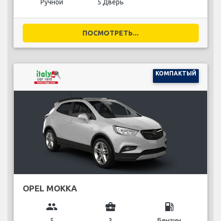
Ручной
5 Дверь
ПОСМОТРЕТЬ...
КОМПАКТЫЙ
OPEL MOKKA
group
business_center
local_gas_station
5
3
Бензин