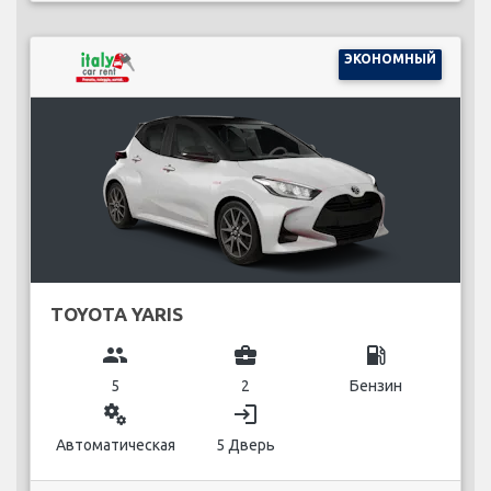
ЭКОНОМНЫЙ
TOYOTA YARIS
group
business_center
local_gas_station
5
2
Бензин
miscellaneous_services
login
Автоматическая
5 Дверь