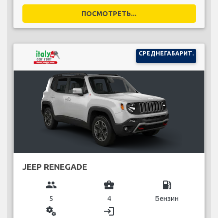
ПОСМОТРЕТЬ...
СРЕДНЕГАБАРИТ.
JEEP RENEGADE
group
business_center
local_gas_station
5
4
Бензин
miscellaneous_services
login