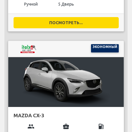
Ручной
5 Дверь
ПОСМОТРЕТЬ...
ЭКОНОМНЫЙ
MAZDA CX-3
group
business_center
local_gas_station