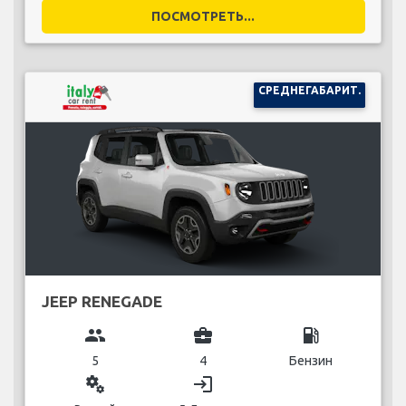
ПОСМОТРЕТЬ...
СРЕДНЕГАБАРИТ.
JEEP RENEGADE
group
business_center
local_gas_station
5
4
Бензин
miscellaneous_services
login