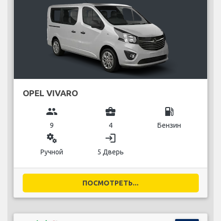
OPEL VIVARO
group
business_center
local_gas_station
9
4
Бензин
miscellaneous_services
login
Ручной
5 Дверь
ПОСМОТРЕТЬ...