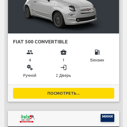
FIAT 500 CONVERTIBLE
group
business_center
local_gas_station
4
1
Бензин
miscellaneous_services
login
Ручной
2 Дверь
ПОСМОТРЕТЬ...
МИНИ