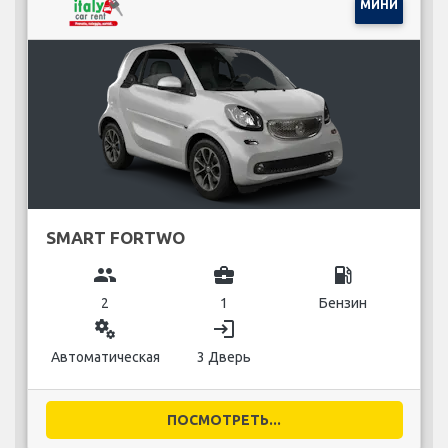
МИНИ
SMART FORTWO
group
business_center
local_gas_station
2
1
Бензин
miscellaneous_services
login
Автоматическая
3 Дверь
ПОСМОТРЕТЬ...