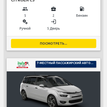
group
business_center
local_gas_station
5
2
Бензин
miscellaneous_services
login
Ручной
5 Дверь
ПОСМОТРЕТЬ...
7-МЕСТНЫЙ ПАССАЖИРСКИЙ АВТОМОБИЛЬ