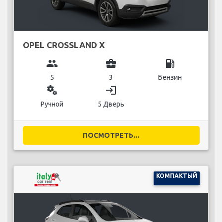
OPEL CROSSLAND X
group
business_center
local_gas_station
5
3
Бензин
miscellaneous_services
login
Ручной
5 Дверь
ПОСМОТРЕТЬ...
КОМПАКТЫЙ