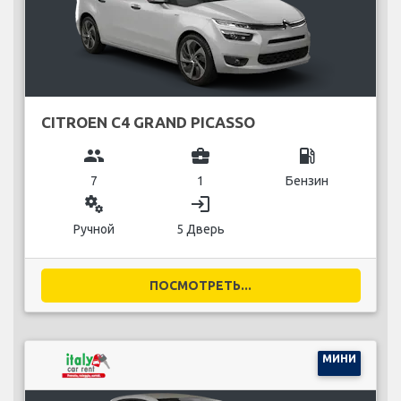
CITROEN C4 GRAND PICASSO
group
business_center
local_gas_station
7
1
Бензин
miscellaneous_services
login
Ручной
5 Дверь
ПОСМОТРЕТЬ...
МИНИ