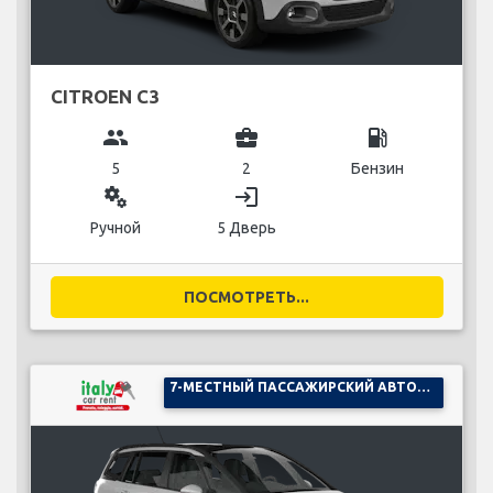
CITROEN C3
group
business_center
local_gas_station
5
2
Бензин
miscellaneous_services
login
Ручной
5 Дверь
ПОСМОТРЕТЬ...
7-МЕСТНЫЙ ПАССАЖИРСКИЙ АВТОМОБИЛЬ