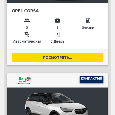
OPEL CORSA
group
business_center
local_gas_station
5
2
Бензин
miscellaneous_services
login
Автоматическая
5 Дверь
ПОСМОТРЕТЬ...
КОМПАКТЫЙ