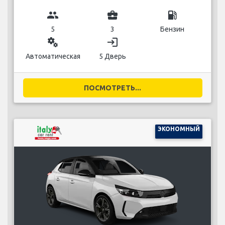
group
business_center
local_gas_station
5
3
Бензин
miscellaneous_services
login
Автоматическая
5 Дверь
ПОСМОТРЕТЬ...
ЭКОНОМНЫЙ