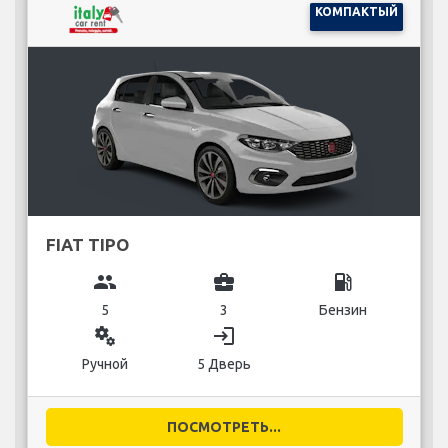
КОМПАКТЫЙ
FIAT TIPO
group
business_center
local_gas_station
5
3
Бензин
miscellaneous_services
login
Ручной
5 Дверь
ПОСМОТРЕТЬ...