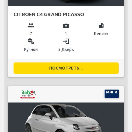
CITROEN C4 GRAND PICASSO
group
business_center
local_gas_station
7
1
Бензин
miscellaneous_services
login
Ручной
5 Дверь
ПОСМОТРЕТЬ...
МИНИ