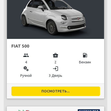
FIAT 500
group
business_center
local_gas_station
4
2
Бензин
miscellaneous_services
login
Ручной
3 Дверь
ПОСМОТРЕТЬ...