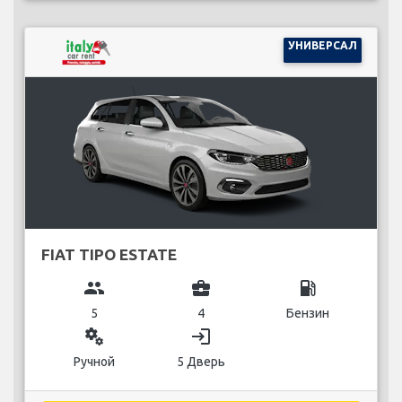
УНИВЕРСАЛ
FIAT TIPO ESTATE
group
business_center
local_gas_station
5
4
Бензин
miscellaneous_services
login
Ручной
5 Дверь