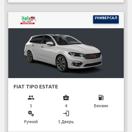
УНИВЕРСАЛ
FIAT TIPO ESTATE
group
business_center
local_gas_station
5
4
Бензин
miscellaneous_services
login
Ручной
5 Дверь