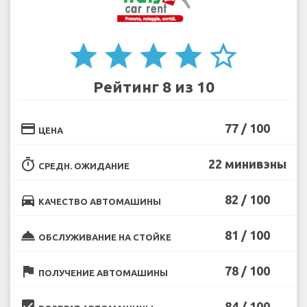
star
star
star
star
star_border
Рейтинг 8 из 10
credit_card
77 / 100
ЦЕНА
timer
22 минивэны
СРЕДН. ОЖИДАНИЕ
directions_car
82 / 100
КАЧЕСТВО АВТОМАШИНЫ
room_service
81 / 100
ОБСЛУЖИВАНИЕ НА СТОЙКЕ
flag
78 / 100
ПОЛУЧЕНИЕ АВТОМАШИНЫ
beenhere
84 / 100