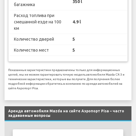
350 l
багажника
Расход топлива при
смешанной езде на 100
4.9 l
км
Количество дверей
5
Количество мест
5
Показанные характеристики предназначены только для информационных
целей, мы не можем гарантировать точную модель автомобиля Mazda CX-3 и
технические характеристики, которые вы получите. Для получения более
подробной информации обратитесь в компанию по аренде автомобилей на
сайте Аэропорт Pisa.
Аренда автомобиля Mazda на сайте Аэропорт Pisa – часто
задаваемые вопросы