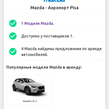
Mazda - Аэропорт Pisa
check_circle
1
Модели Mazda
.
check_circle
Доступно у поставщиков
1
.
4 Mazda найдены предложения по аренде
check_circle
автомобилей.
Популярные модели Mazda в аренду:
Mazda CX-3