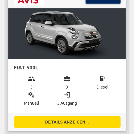
FIAT 500L
group
business_center
local_gas_station
5
3
Diesel
miscellaneous_services
login
Manuell
5 Ausgang
DETAILS ANZEIGEN...