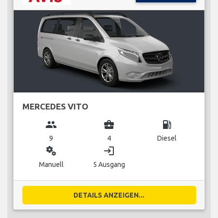
MERCEDES VITO
group
business_center
local_gas_station
9
4
Diesel
miscellaneous_services
login
Manuell
5 Ausgang
DETAILS ANZEIGEN...