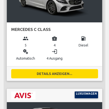
MERCEDES C CLASS
group
business_center
local_gas_station
5
4
Diesel
miscellaneous_services
login
Automatisch
4 Ausgang
DETAILS ANZEIGEN...
LUXUSWAGEN