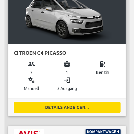
CITROEN C4 PICASSO
group
business_center
local_gas_station
7
1
Benzin
miscellaneous_services
login
Manuell
5 Ausgang
DETAILS ANZEIGEN...
KOMPAKTWAGEN