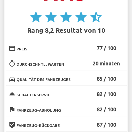
star
star
star
star
star_half
Rang 8,2 Resultat von 10
credit_card
77 / 100
PREIS
timer
20 minuten
DURCHSCHNTL. WARTEN
directions_car
85 / 100
QUALITÄT DES FAHRZEUGES
room_service
82 / 100
SCHALTERSERVICE
flag
82 / 100
FAHRZEUG-ABHOLUNG
beenhere
87 / 100
FAHRZEUG-RÜCKGABE