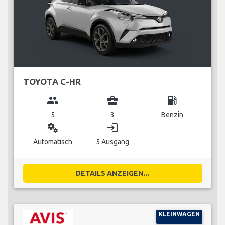
TOYOTA C-HR
group
business_center
local_gas_station
5
3
Benzin
miscellaneous_services
login
Automatisch
5 Ausgang
DETAILS ANZEIGEN...
KLEINWAGEN