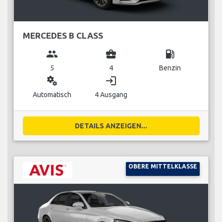
MERCEDES B CLASS
group
business_center
local_gas_station
5
4
Benzin
miscellaneous_services
login
Automatisch
4 Ausgang
DETAILS ANZEIGEN...
OBERE MITTELKLASSE