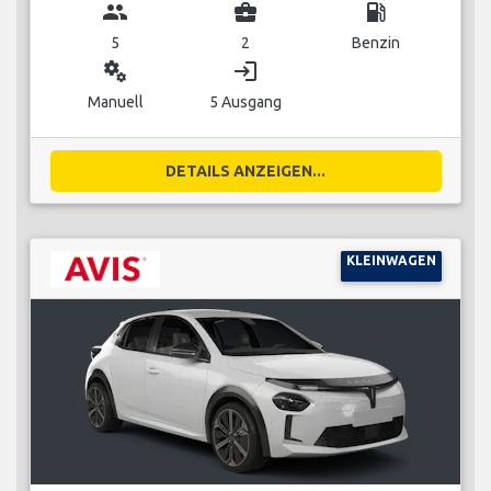
group
business_center
local_gas_station
5
2
Benzin
miscellaneous_services
login
Manuell
5 Ausgang
DETAILS ANZEIGEN...
KLEINWAGEN