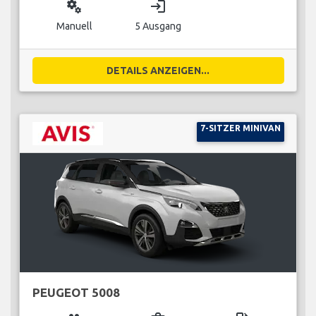
miscellaneous_services
login
Manuell
5 Ausgang
DETAILS ANZEIGEN...
7-SITZER MINIVAN
PEUGEOT 5008