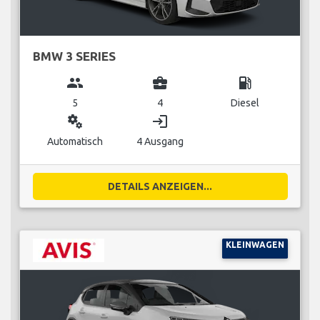
BMW 3 SERIES
group
business_center
local_gas_station
5
4
Diesel
miscellaneous_services
login
Automatisch
4 Ausgang
DETAILS ANZEIGEN...
KLEINWAGEN