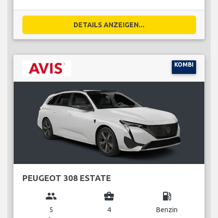
DETAILS ANZEIGEN...
KOMBI
PEUGEOT 308 ESTATE
group
business_center
local_gas_station
5
4
Benzin