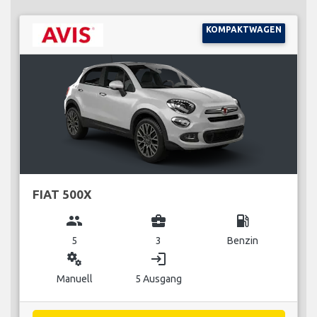
KOMPAKTWAGEN
FIAT 500X
group
business_center
local_gas_station
5
3
Benzin
miscellaneous_services
login
Manuell
5 Ausgang