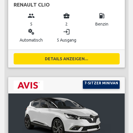
RENAULT CLIO
group
business_center
local_gas_station
5
2
Benzin
miscellaneous_services
login
Automatisch
5 Ausgang
DETAILS ANZEIGEN...
7-SITZER MINIVAN