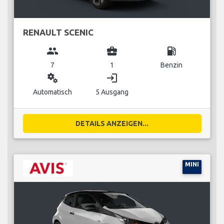
RENAULT SCENIC
group
business_center
local_gas_station
7
1
Benzin
miscellaneous_services
login
Automatisch
5 Ausgang
DETAILS ANZEIGEN...
MINI