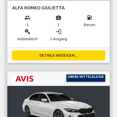
ALFA ROMEO GIULIETTA
group
business_center
local_gas_station
5
3
Benzin
miscellaneous_services
login
Automatisch
5 Ausgang
DETAILS ANZEIGEN...
OBERE MITTELKLASSE