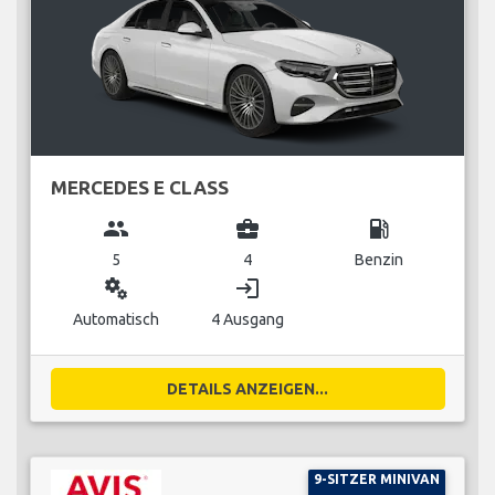
MERCEDES E CLASS
group
business_center
local_gas_station
5
4
Benzin
miscellaneous_services
login
Automatisch
4 Ausgang
DETAILS ANZEIGEN...
9-SITZER MINIVAN