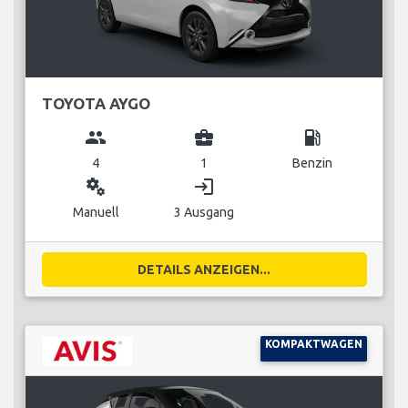
TOYOTA AYGO
group
business_center
local_gas_station
4
1
Benzin
miscellaneous_services
login
Manuell
3 Ausgang
DETAILS ANZEIGEN...
KOMPAKTWAGEN