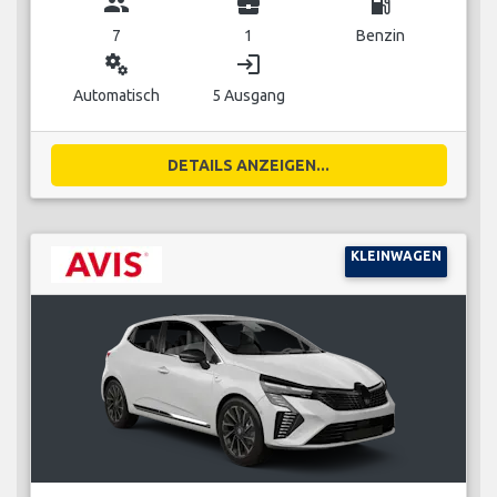
group
business_center
local_gas_station
7
1
Benzin
miscellaneous_services
login
Automatisch
5 Ausgang
DETAILS ANZEIGEN...
KLEINWAGEN