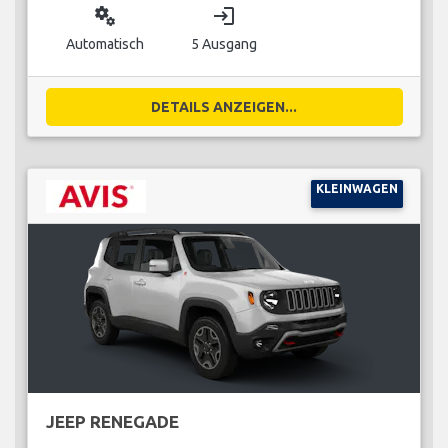
miscellaneous_services
login
Automatisch
5 Ausgang
DETAILS ANZEIGEN...
KLEINWAGEN
JEEP RENEGADE