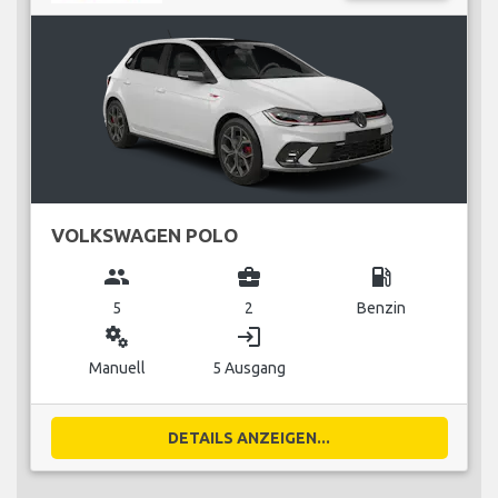
VOLKSWAGEN POLO
group
business_center
local_gas_station
5
2
Benzin
miscellaneous_services
login
Manuell
5 Ausgang
DETAILS ANZEIGEN...