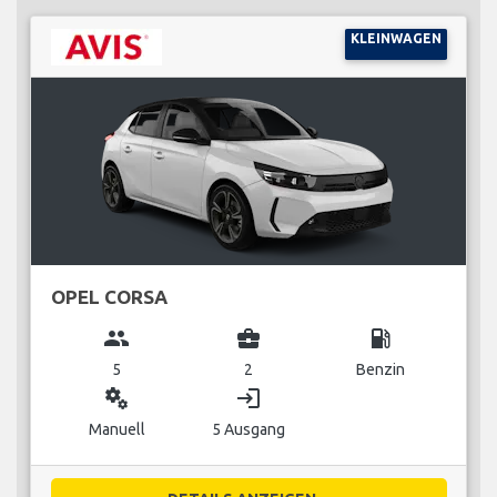
KLEINWAGEN
OPEL CORSA
group
business_center
local_gas_station
5
2
Benzin
miscellaneous_services
login
Manuell
5 Ausgang