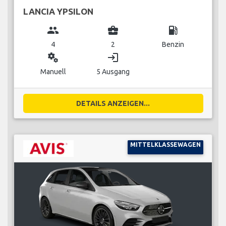
LANCIA YPSILON
group
business_center
local_gas_station
4
2
Benzin
miscellaneous_services
login
Manuell
5 Ausgang
DETAILS ANZEIGEN...
MITTELKLASSEWAGEN