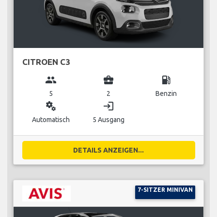
CITROEN C3
group
business_center
local_gas_station
5
2
Benzin
miscellaneous_services
login
Automatisch
5 Ausgang
DETAILS ANZEIGEN...
7-SITZER MINIVAN