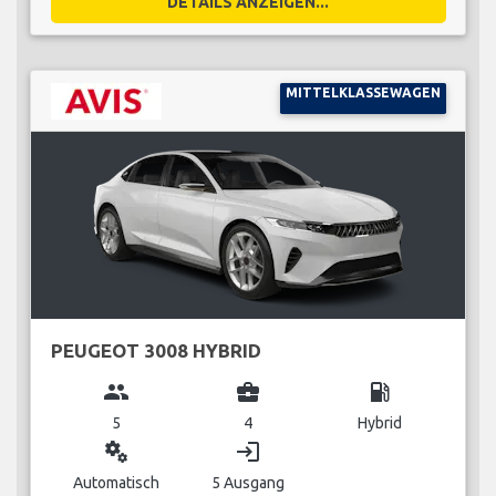
DETAILS ANZEIGEN...
MITTELKLASSEWAGEN
PEUGEOT 3008 HYBRID
group
business_center
local_gas_station
5
4
Hybrid
miscellaneous_services
login
Automatisch
5 Ausgang