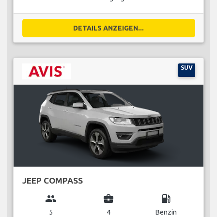
DETAILS ANZEIGEN...
SUV
JEEP COMPASS
group
business_center
local_gas_station
5
4
Benzin