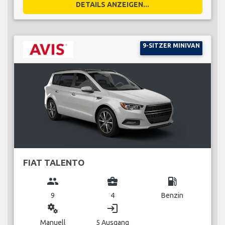
DETAILS ANZEIGEN...
9-SITZER MINIVAN
FIAT TALENTO
group
business_center
local_gas_station
9
4
Benzin
miscellaneous_services
login
Manuell
5 Ausgang