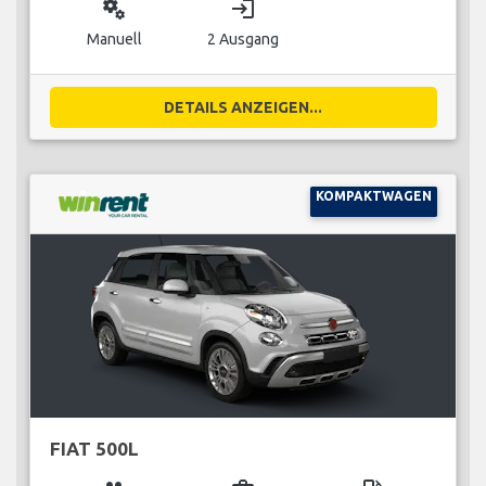
miscellaneous_services
login
Manuell
2 Ausgang
DETAILS ANZEIGEN...
KOMPAKTWAGEN
FIAT 500L