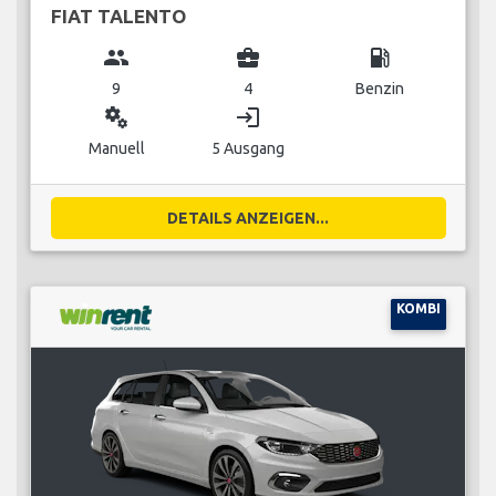
FIAT TALENTO
group
business_center
local_gas_station
9
4
Benzin
miscellaneous_services
login
Manuell
5 Ausgang
DETAILS ANZEIGEN...
KOMBI