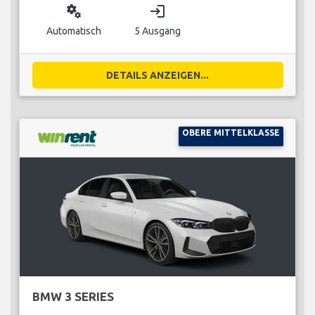
miscellaneous_services
login
Automatisch
5 Ausgang
DETAILS ANZEIGEN...
OBERE MITTELKLASSE
BMW 3 SERIES