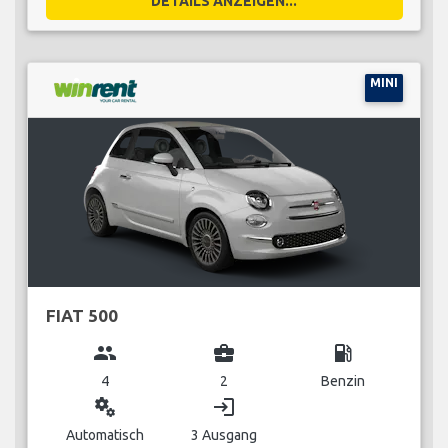
DETAILS ANZEIGEN...
MINI
FIAT 500
group
business_center
local_gas_station
4
2
Benzin
miscellaneous_services
login
Automatisch
3 Ausgang