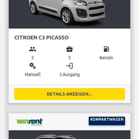
CITROEN C3 PICASSO
group
business_center
local_gas_station
5
3
Benzin
miscellaneous_services
login
Manuell
5 Ausgang
DETAILS ANZEIGEN...
KOMPAKTWAGEN