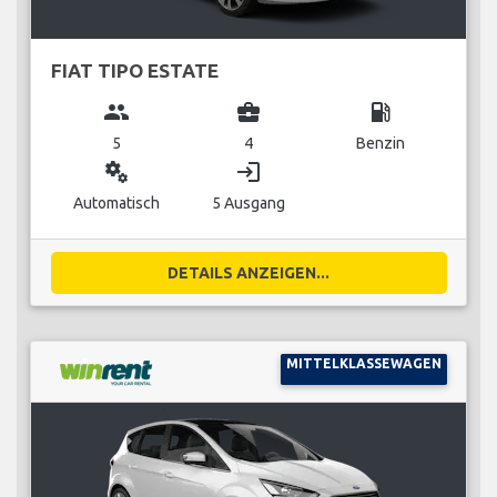
FIAT TIPO ESTATE
group
business_center
local_gas_station
5
4
Benzin
miscellaneous_services
login
Automatisch
5 Ausgang
DETAILS ANZEIGEN...
MITTELKLASSEWAGEN