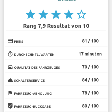
star
star
star
star
star_border
Rang 7,9 Resultat von 10
credit_card
81 / 100
PREIS
timer
17 minuten
DURCHSCHNTL. WARTEN
directions_car
70 / 100
QUALITÄT DES FAHRZEUGES
room_service
84 / 100
SCHALTERSERVICE
flag
78 / 100
FAHRZEUG-ABHOLUNG
beenhere
80 / 100
FAHRZEUG-RÜCKGABE