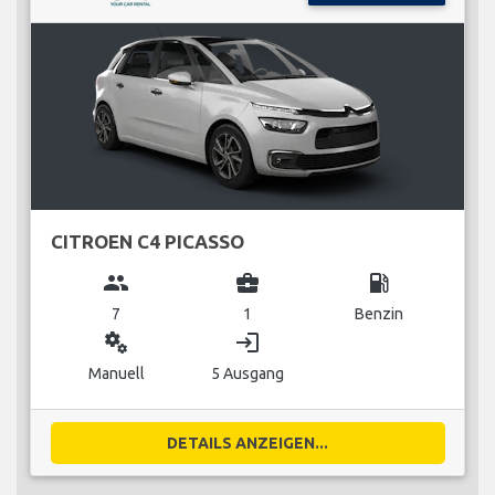
CITROEN C4 PICASSO
group
business_center
local_gas_station
7
1
Benzin
miscellaneous_services
login
Manuell
5 Ausgang
DETAILS ANZEIGEN...