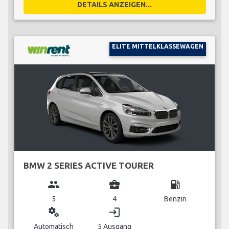
DETAILS ANZEIGEN...
ELITE MITTELKLASSEWAGEN
BMW 2 SERIES ACTIVE TOURER
group
business_center
local_gas_station
5
4
Benzin
miscellaneous_services
login
Automatisch
5 Ausgang