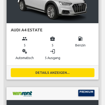
AUDI A4 ESTATE
group
business_center
local_gas_station
5
5
Benzin
miscellaneous_services
login
Automatisch
5 Ausgang
DETAILS ANZEIGEN...
PREMIUM