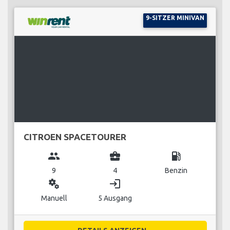
9-SITZER MINIVAN
CITROEN SPACETOURER
group
business_center
local_gas_station
9
4
Benzin
miscellaneous_services
login
Manuell
5 Ausgang