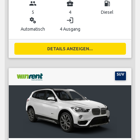
group
business_center
local_gas_station
5
4
Diesel
miscellaneous_services
login
Automatisch
4 Ausgang
DETAILS ANZEIGEN...
SUV