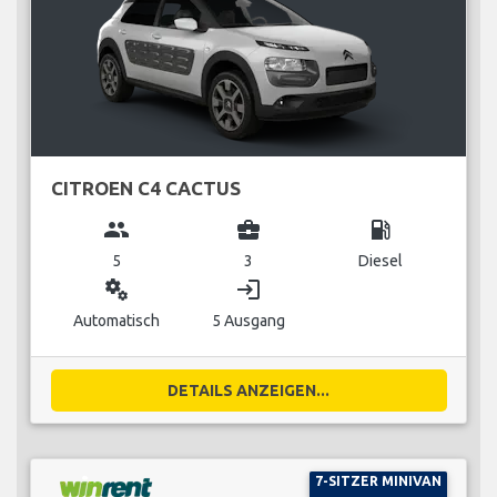
CITROEN C4 CACTUS
group
business_center
local_gas_station
5
3
Diesel
miscellaneous_services
login
Automatisch
5 Ausgang
DETAILS ANZEIGEN...
7-SITZER MINIVAN