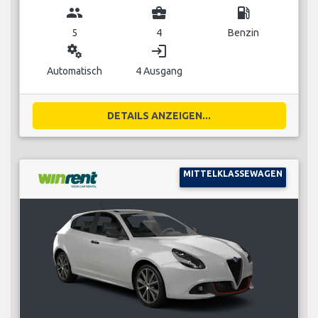
group
business_center
local_gas_station
5
4
Benzin
miscellaneous_services
login
Automatisch
4 Ausgang
DETAILS ANZEIGEN...
MITTELKLASSEWAGEN