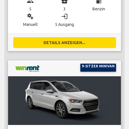
group
business_center
local_gas_station
5
3
Benzin
miscellaneous_services
login
Manuell
5 Ausgang
DETAILS ANZEIGEN...
9-SITZER MINIVAN