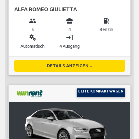
ALFA ROMEO GIULIETTA
group
business_center
local_gas_station
5
4
Benzin
miscellaneous_services
login
Automatisch
4 Ausgang
DETAILS ANZEIGEN...
ELITE KOMPAKTWAGEN