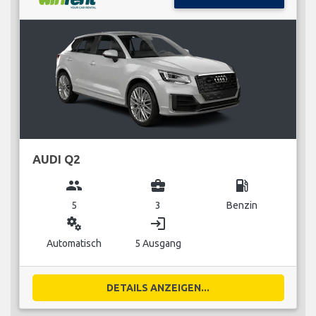
AUDI Q2
group
business_center
local_gas_station
5
3
Benzin
miscellaneous_services
login
Automatisch
5 Ausgang
DETAILS ANZEIGEN...