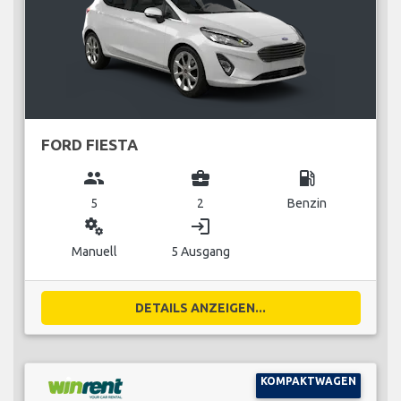
FORD FIESTA
group
business_center
local_gas_station
5
2
Benzin
miscellaneous_services
login
Manuell
5 Ausgang
DETAILS ANZEIGEN...
KOMPAKTWAGEN