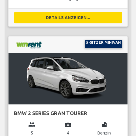
DETAILS ANZEIGEN...
5-SITZER MINIVAN
BMW 2 SERIES GRAN TOURER
group
business_center
local_gas_station
5
4
Benzin