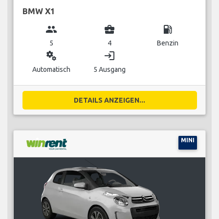
BMW X1
group
business_center
local_gas_station
5
4
Benzin
miscellaneous_services
login
Automatisch
5 Ausgang
DETAILS ANZEIGEN...
MINI