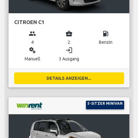
CITROEN C1
group
business_center
local_gas_station
4
2
Benzin
miscellaneous_services
login
Manuell
3 Ausgang
DETAILS ANZEIGEN...
5-SITZER MINIVAN