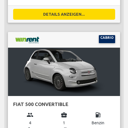
DETAILS ANZEIGEN...
CABRIO
FIAT 500 CONVERTIBLE
group
business_center
local_gas_station
4
1
Benzin