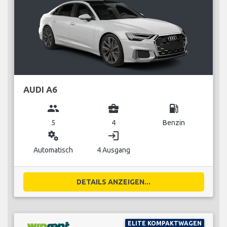
AUDI A6
group
business_center
local_gas_station
5
4
Benzin
miscellaneous_services
login
Automatisch
4 Ausgang
DETAILS ANZEIGEN...
ELITE KOMPAKTWAGEN