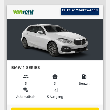
ELITE KOMPAKTWAGEN
BMW 1 SERIES
group
business_center
local_gas_station
5
3
Benzin
miscellaneous_services
login
Automatisch
5 Ausgang