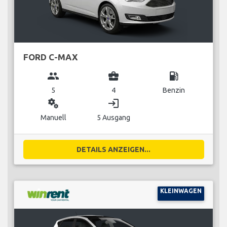
FORD C-MAX
group
business_center
local_gas_station
5
4
Benzin
miscellaneous_services
login
Manuell
5 Ausgang
DETAILS ANZEIGEN...
KLEINWAGEN