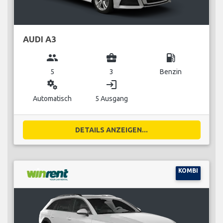
AUDI A3
group
business_center
local_gas_station
5
3
Benzin
miscellaneous_services
login
Automatisch
5 Ausgang
DETAILS ANZEIGEN...
KOMBI