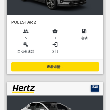
POLESTAR 2
group
business_center
local_gas_station
5
3
电动
miscellaneous_services
login
自动变速器
5 门
查看详情...
高端