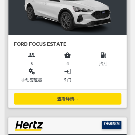
FORD FOCUS ESTATE
group
business_center
local_gas_station
5
4
汽油
miscellaneous_services
login
手动变速器
5 门
查看详情...
7座厢型车