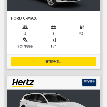
FORD C-MAX
group
business_center
local_gas_station
5
3
汽油
miscellaneous_services
login
手动变速器
5 门
查看详情...
旅行轿车