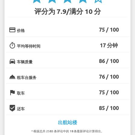
评分为 7.9/满分 10 分
credit_card
75 / 100
价格
timer
17 分钟
平均等待时间
directions_car
86 / 100
车辆质量
room_service
76 / 100
租车台服务
flag
75 / 100
取车
beenhere
85 / 100
还车
出航站楼
* 根据总共 2583 条评论中的 18 条最新评论计算得出。