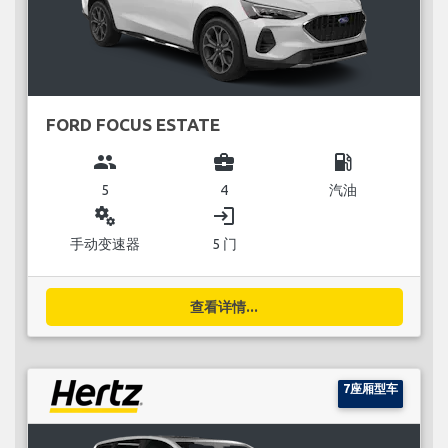
FORD FOCUS ESTATE
group
business_center
local_gas_station
5
4
汽油
miscellaneous_services
login
手动变速器
5 门
查看详情...
7座厢型车