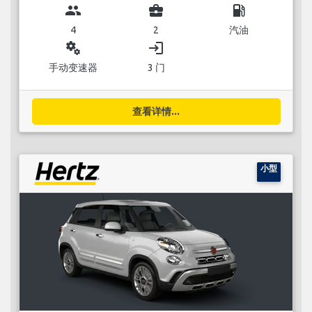
group
business_center
local_gas_station
4
2
汽油
miscellaneous_services
login
手动变速器
3 门
查看详情...
小型