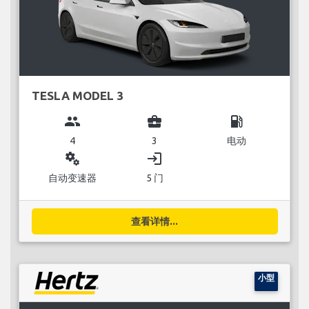
TESLA MODEL 3
group
business_center
local_gas_station
4
3
电动
miscellaneous_services
login
自动变速器
5 门
查看详情...
小型