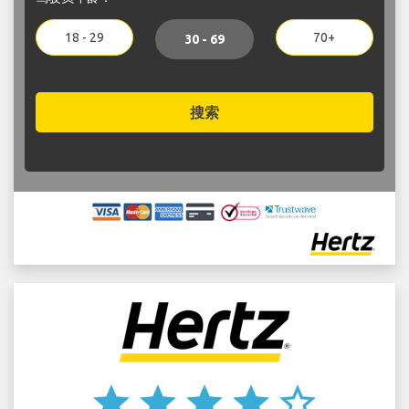
18 - 29
70+
30 - 69
搜索
star
star
star
star
star_border