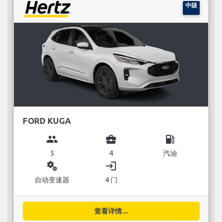
中级
FORD KUGA
group
business_center
local_gas_station
5
4
汽油
miscellaneous_services
login
自动变速器
4 门
查看详情...