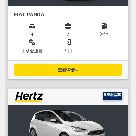
FIAT PANDA
group
business_center
local_gas_station
4
2
汽油
miscellaneous_services
login
手动变速器
5 门
查看详情...
5座厢型车