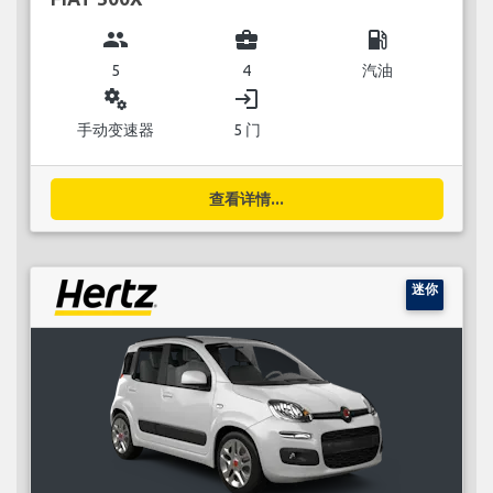
group
business_center
local_gas_station
5
4
汽油
miscellaneous_services
login
手动变速器
5 门
查看详情...
迷你