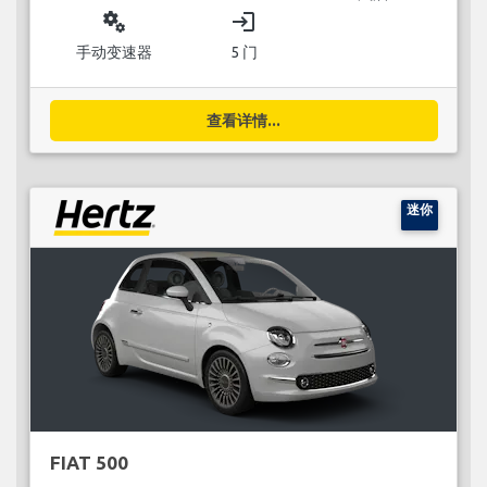
miscellaneous_services
login
手动变速器
5 门
查看详情...
迷你
FIAT 500