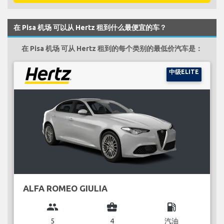
在 Pisa 机场 可以从 Hertz 租到什么最便宜的车？
在 Pisa 机场 可从 Hertz 租到的每个类别的最低价汽车是：
中级ELITE
ALFA ROMEO GIULIA
group
business_center
local_gas_station
5
4
汽油