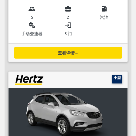
group
business_center
local_gas_station
5
2
汽油
miscellaneous_services
login
手动变速器
5 门
查看详情...
小型