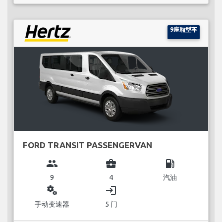
9座厢型车
FORD TRANSIT PASSENGERVAN
group
business_center
local_gas_station
9
4
汽油
miscellaneous_services
login
手动变速器
5 门