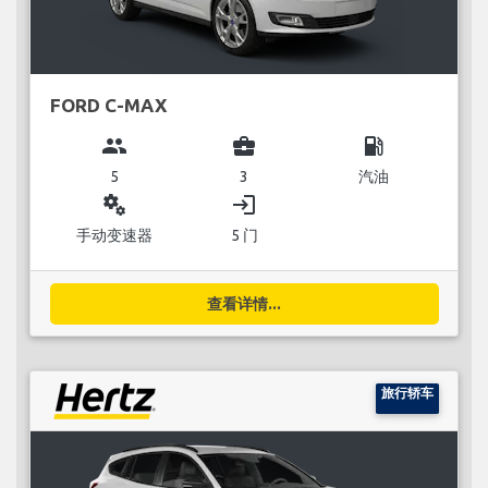
FORD C-MAX
group
business_center
local_gas_station
5
3
汽油
miscellaneous_services
login
手动变速器
5 门
查看详情...
旅行轿车