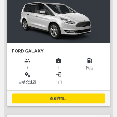
FORD GALAXY
group
business_center
local_gas_station
7
2
汽油
miscellaneous_services
login
自动变速器
5 门
查看详情...