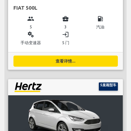
FIAT 500L
group
business_center
local_gas_station
5
3
汽油
miscellaneous_services
login
手动变速器
5 门
查看详情...
5座厢型车