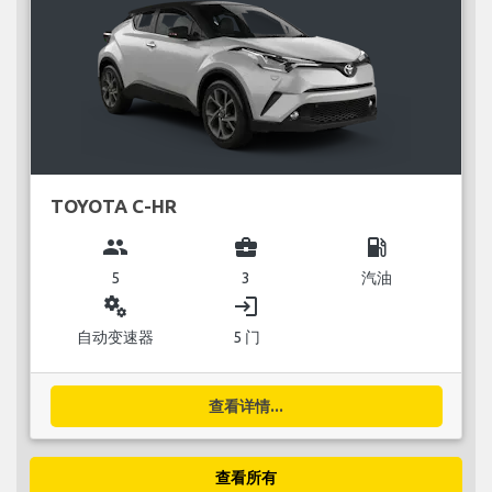
TOYOTA C-HR
group
business_center
local_gas_station
5
3
汽油
miscellaneous_services
login
自动变速器
5 门
查看详情...
查看所有