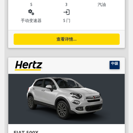
5
3
汽油
miscellaneous_services
login
手动变速器
5 门
查看详情...
中级
FIAT 500X