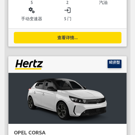
5
2
汽油
miscellaneous_services
login
手动变速器
5 门
查看详情...
经济型
OPEL CORSA