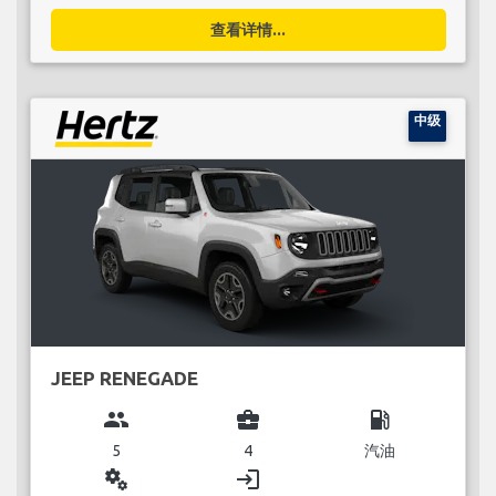
查看详情...
中级
JEEP RENEGADE
group
business_center
local_gas_station
5
4
汽油
miscellaneous_services
login