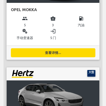
OPEL MOKKA
group
business_center
local_gas_station
5
3
汽油
miscellaneous_services
login
手动变速器
5 门
查看详情...
大型