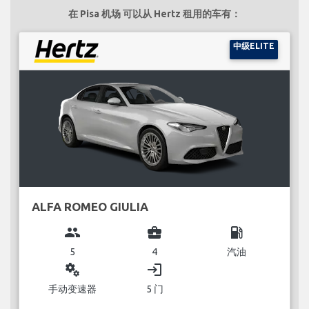
在 Pisa 机场 可以从 Hertz 租用的车有：
中级ELITE
ALFA ROMEO GIULIA
group
business_center
local_gas_station
5
4
汽油
miscellaneous_services
login
手动变速器
5 门