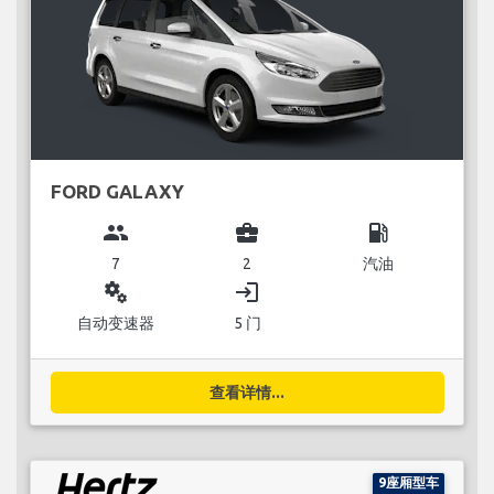
FORD GALAXY
group
business_center
local_gas_station
7
2
汽油
miscellaneous_services
login
自动变速器
5 门
查看详情...
9座厢型车