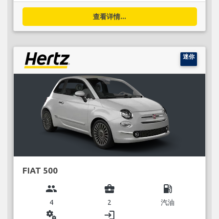
查看详情...
迷你
FIAT 500
group
business_center
local_gas_station
4
2
汽油
miscellaneous_services
login