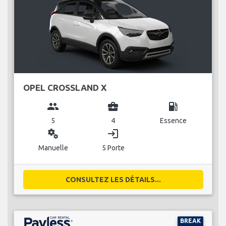
OPEL CROSSLAND X
group
business_center
local_gas_station
5
4
Essence
miscellaneous_services
login
Manuelle
5 Porte
CONSULTEZ LES DÉTAILS...
BREAK