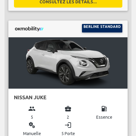
CONSULTEZ LES DÉTAILS...
BERLINE STANDARD
NISSAN JUKE
group
business_center
local_gas_station
5
2
Essence
miscellaneous_services
login
Manuelle
5 Porte