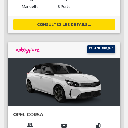
Manuelle
5 Porte
CONSULTEZ LES DÉTAILS...
ÉCONOMIQUE
OPEL CORSA
group
business_center
local_gas_station