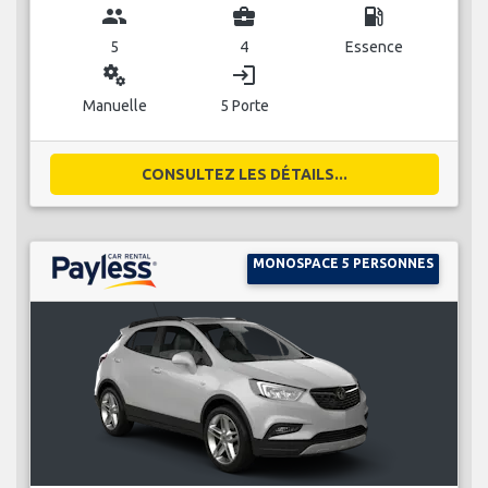
group
business_center
local_gas_station
5
4
Essence
miscellaneous_services
login
Manuelle
5 Porte
CONSULTEZ LES DÉTAILS...
MONOSPACE 5 PERSONNES