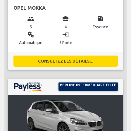
OPEL MOKKA
group
business_center
local_gas_station
5
4
Essence
miscellaneous_services
login
Automatique
5 Porte
CONSULTEZ LES DÉTAILS...
BERLINE INTERMÉDIAIRE ÉLITE