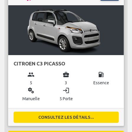
CITROEN C3 PICASSO
group
business_center
local_gas_station
5
3
Essence
miscellaneous_services
login
Manuelle
5 Porte
CONSULTEZ LES DÉTAILS...