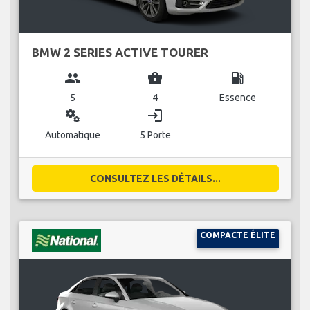
BMW 2 SERIES ACTIVE TOURER
group
business_center
local_gas_station
5
4
Essence
miscellaneous_services
login
Automatique
5 Porte
CONSULTEZ LES DÉTAILS...
COMPACTE ÉLITE