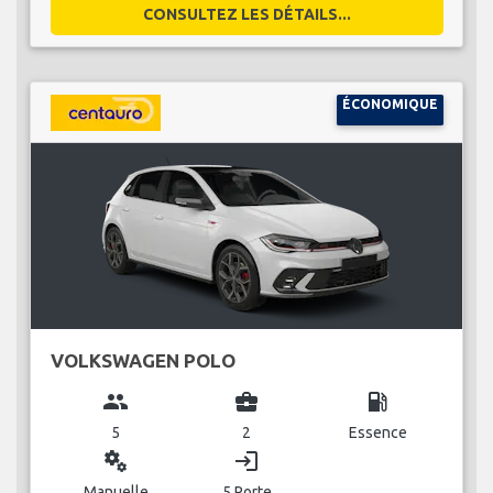
CONSULTEZ LES DÉTAILS...
ÉCONOMIQUE
VOLKSWAGEN POLO
group
business_center
local_gas_station
5
2
Essence
miscellaneous_services
login
Manuelle
5 Porte