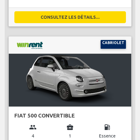
CONSULTEZ LES DÉTAILS...
CABRIOLET
FIAT 500 CONVERTIBLE
group
business_center
local_gas_station
4
1
Essence