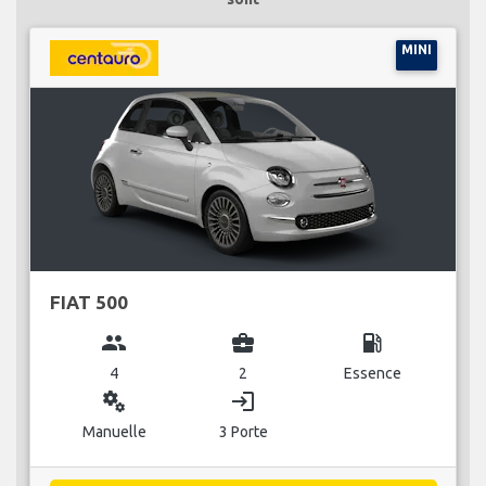
MINI
FIAT 500
group
business_center
local_gas_station
4
2
Essence
miscellaneous_services
login
Manuelle
3 Porte