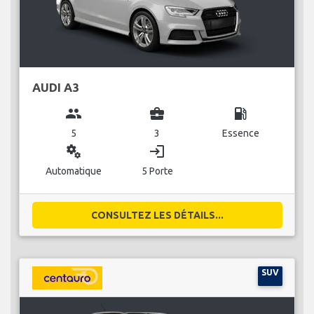
AUDI A3
group
business_center
local_gas_station
5
3
Essence
miscellaneous_services
login
Automatique
5 Porte
CONSULTEZ LES DÉTAILS...
SUV