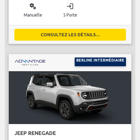
miscellaneous_services
login
Manuelle
5 Porte
CONSULTEZ LES DÉTAILS...
BERLINE INTERMÉDIAIRE
JEEP RENEGADE