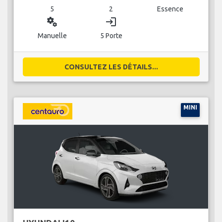
5
2
Essence
miscellaneous_services
login
Manuelle
5 Porte
CONSULTEZ LES DÉTAILS...
MINI