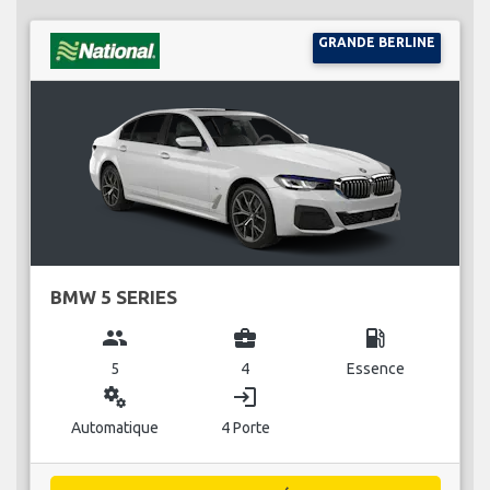
GRANDE BERLINE
BMW 5 SERIES
group
business_center
local_gas_station
5
4
Essence
miscellaneous_services
login
Automatique
4 Porte