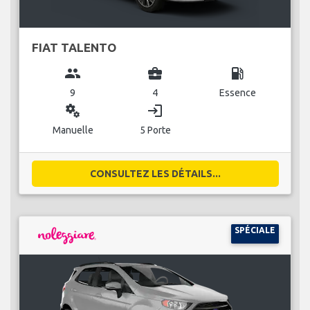
FIAT TALENTO
group
business_center
local_gas_station
9
4
Essence
miscellaneous_services
login
Manuelle
5 Porte
CONSULTEZ LES DÉTAILS...
SPÉCIALE