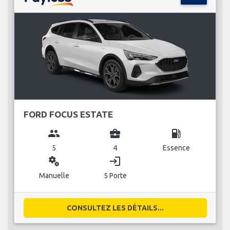
FORD FOCUS ESTATE
group
business_center
local_gas_station
5
4
Essence
miscellaneous_services
login
Manuelle
5 Porte
CONSULTEZ LES DÉTAILS...