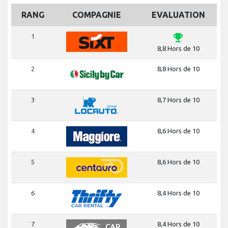
RANG
COMPAGNIE
EVALUATION
emoji_events
1
8,8 Hors de 10
2
8,8 Hors de 10
3
8,7 Hors de 10
4
8,6 Hors de 10
5
8,6 Hors de 10
6
8,4 Hors de 10
7
8,4 Hors de 10