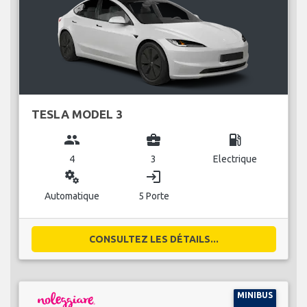
TESLA MODEL 3
group
business_center
local_gas_station
4
3
Electrique
miscellaneous_services
login
Automatique
5 Porte
CONSULTEZ LES DÉTAILS...
MINIBUS