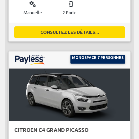
miscellaneous_services
login
Manuelle
2 Porte
CONSULTEZ LES DÉTAILS...
MONOSPACE 7 PERSONNES
CITROEN C4 GRAND PICASSO