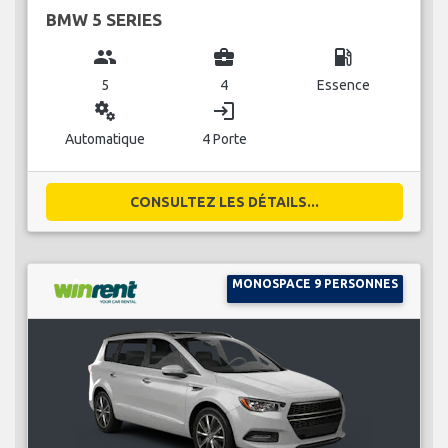
BMW 5 SERIES
group
business_center
local_gas_station
5
4
Essence
miscellaneous_services
login
Automatique
4 Porte
CONSULTEZ LES DÉTAILS...
MONOSPACE 9 PERSONNES