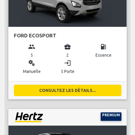
FORD ECOSPORT
group
business_center
local_gas_station
5
2
Essence
miscellaneous_services
login
Manuelle
5 Porte
CONSULTEZ LES DÉTAILS...
PREMIUM