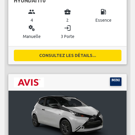
HYUNDAI I10
group
business_center
local_gas_station
4
2
Essence
miscellaneous_services
login
Manuelle
3 Porte
CONSULTEZ LES DÉTAILS...
MINI