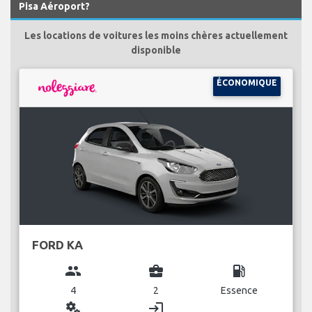
Pisa Aéroport?
Les locations de voitures les moins chères actuellement
disponible
ÉCONOMIQUE
FORD KA
group
business_center
local_gas_station
4
2
Essence
miscellaneous_services
login