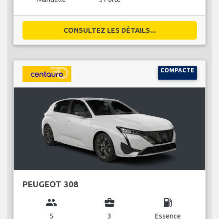
CONSULTEZ LES DÉTAILS...
COMPACTE
PEUGEOT 308
group
business_center
local_gas_station
5
3
Essence