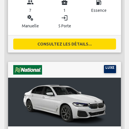
group
business_center
local_gas_station
7
1
Essence
miscellaneous_services
login
Manuelle
5 Porte
CONSULTEZ LES DÉTAILS...
LUXE