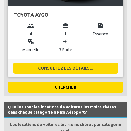
TOYOTA AYGO
group
business_center
local_gas_station
4
1
Essence
miscellaneous_services
login
Manuelle
3 Porte
CONSULTEZ LES DÉTAILS...
CHERCHER
Quelles sont les locations de voitures les moins chères
dans chaque categorie à Pisa Aéroport?
Les locations de voitures les moins chères par catégorie
sont