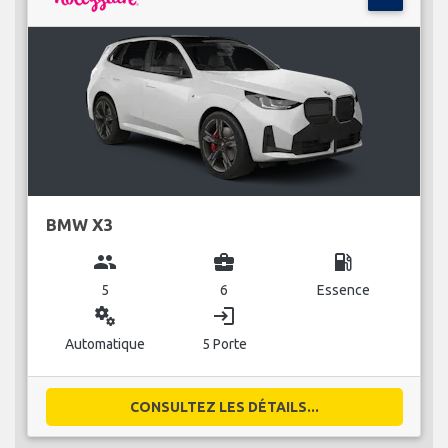
BMW X3
group
business_center
local_gas_station
5
6
Essence
miscellaneous_services
login
Automatique
5 Porte
CONSULTEZ LES DÉTAILS...