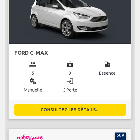
FORD C-MAX
group
business_center
local_gas_station
5
3
Essence
miscellaneous_services
login
Manuelle
5 Porte
CONSULTEZ LES DÉTAILS...
SUV