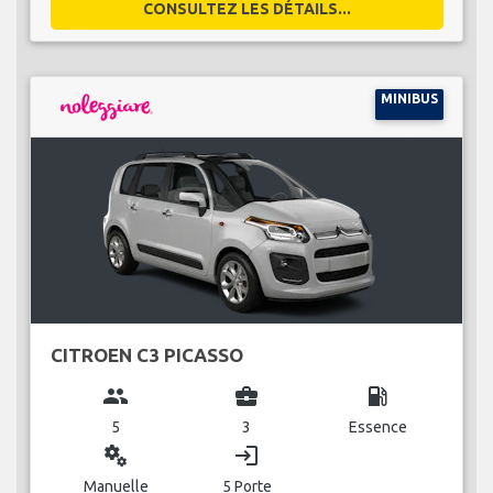
CONSULTEZ LES DÉTAILS...
MINIBUS
CITROEN C3 PICASSO
group
business_center
local_gas_station
5
3
Essence
miscellaneous_services
login
Manuelle
5 Porte