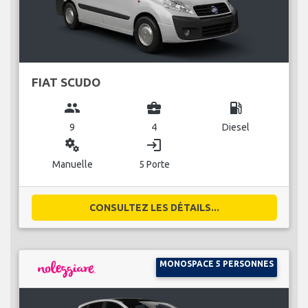
FIAT SCUDO
group
business_center
local_gas_station
9
4
Diesel
miscellaneous_services
login
Manuelle
5 Porte
CONSULTEZ LES DÉTAILS...
MONOSPACE 5 PERSONNES