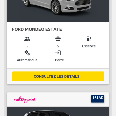
FORD MONDEO ESTATE
group
business_center
local_gas_station
5
5
Essence
miscellaneous_services
login
Automatique
5 Porte
CONSULTEZ LES DÉTAILS...
BREAK