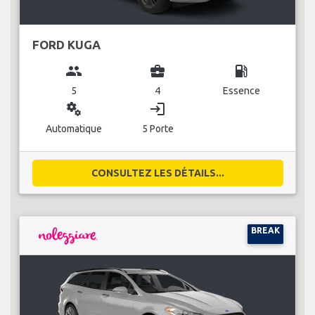
FORD KUGA
group
business_center
local_gas_station
5
4
Essence
miscellaneous_services
login
Automatique
5 Porte
CONSULTEZ LES DÉTAILS...
BREAK