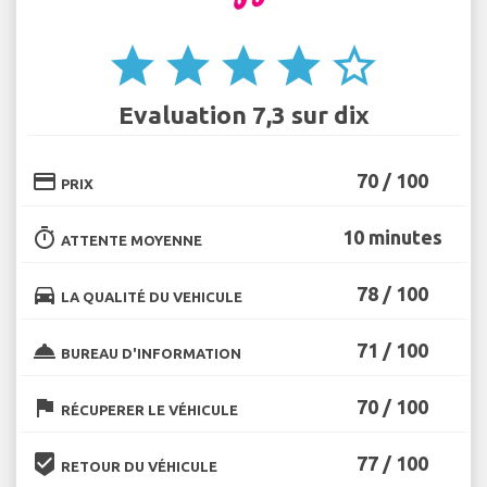
star
star
star
star
star_border
Evaluation 7,3 sur dix
credit_card
70 / 100
PRIX
timer
10 minutes
ATTENTE MOYENNE
directions_car
78 / 100
LA QUALITÉ DU VEHICULE
room_service
71 / 100
BUREAU D'INFORMATION
flag
70 / 100
RÉCUPERER LE VÉHICULE
beenhere
77 / 100
RETOUR DU VÉHICULE