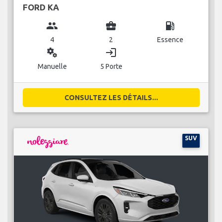
FORD KA
group
business_center
local_gas_station
4
2
Essence
miscellaneous_services
login
Manuelle
5 Porte
CONSULTEZ LES DÉTAILS...
SUV