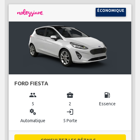
ÉCONOMIQUE
FORD FIESTA
group
business_center
local_gas_station
5
2
Essence
miscellaneous_services
login
Automatique
5 Porte