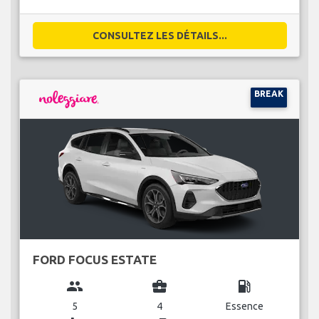
CONSULTEZ LES DÉTAILS...
BREAK
FORD FOCUS ESTATE
group
business_center
local_gas_station
5
4
Essence