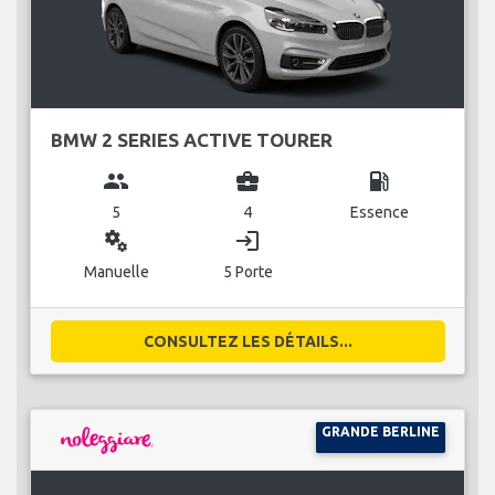
BMW 2 SERIES ACTIVE TOURER
group
business_center
local_gas_station
5
4
Essence
miscellaneous_services
login
Manuelle
5 Porte
CONSULTEZ LES DÉTAILS...
GRANDE BERLINE