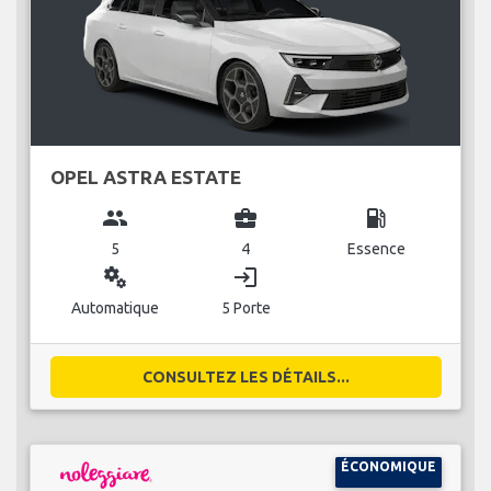
OPEL ASTRA ESTATE
group
business_center
local_gas_station
5
4
Essence
miscellaneous_services
login
Automatique
5 Porte
CONSULTEZ LES DÉTAILS...
ÉCONOMIQUE