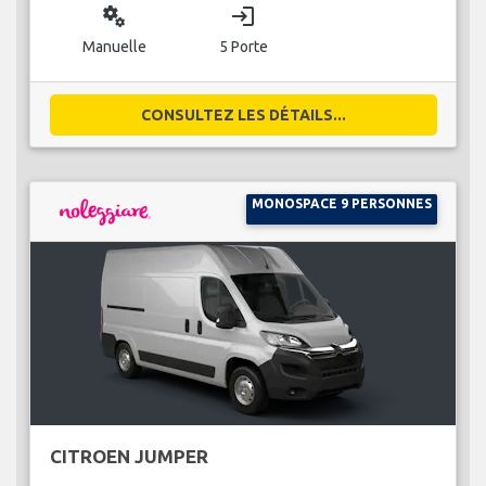
miscellaneous_services
login
Manuelle
5 Porte
CONSULTEZ LES DÉTAILS...
MONOSPACE 9 PERSONNES
CITROEN JUMPER