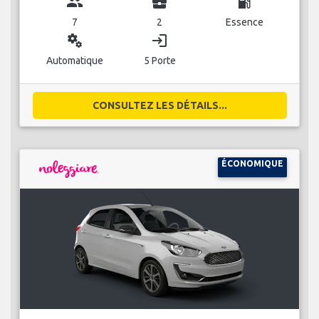
group
business_center
local_gas_station
7
2
Essence
miscellaneous_services
login
Automatique
5 Porte
CONSULTEZ LES DÉTAILS...
ÉCONOMIQUE