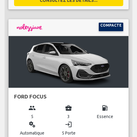
CONSULTEZ LES DÉTAILS...
COMPACTE
FORD FOCUS
group
business_center
local_gas_station
5
3
Essence
miscellaneous_services
login
Automatique
5 Porte