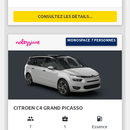
CONSULTEZ LES DÉTAILS...
MONOSPACE 7 PERSONNES
CITROEN C4 GRAND PICASSO
group
business_center
local_gas_station
7
1
Essence