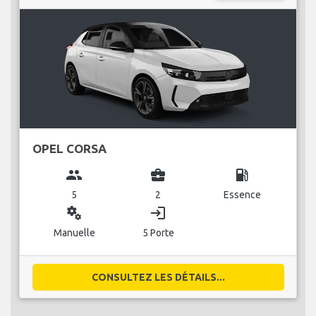
OPEL CORSA
group
business_center
local_gas_station
5
2
Essence
miscellaneous_services
login
Manuelle
5 Porte
CONSULTEZ LES DÉTAILS...