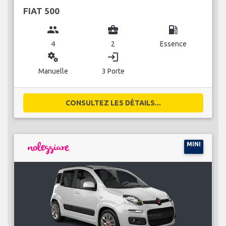
FIAT 500
group
business_center
local_gas_station
4
2
Essence
miscellaneous_services
login
Manuelle
3 Porte
CONSULTEZ LES DÉTAILS...
MINI