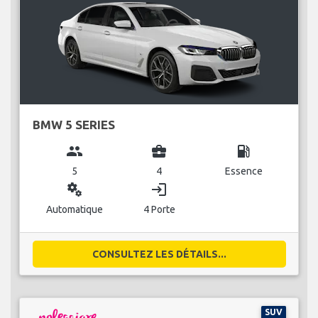
BMW 5 SERIES
group
business_center
local_gas_station
5
4
Essence
miscellaneous_services
login
Automatique
4 Porte
CONSULTEZ LES DÉTAILS...
SUV