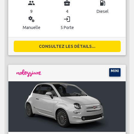
group
business_center
local_gas_station
9
4
Diesel
miscellaneous_services
login
Manuelle
5 Porte
CONSULTEZ LES DÉTAILS...
MINI