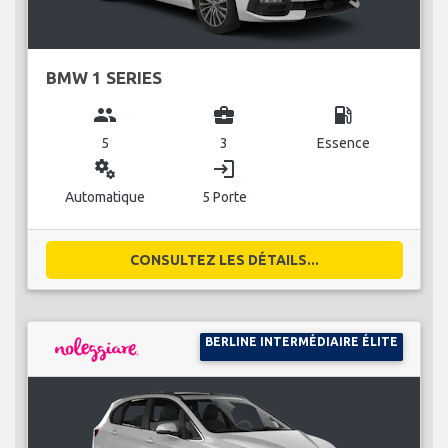
BMW 1 SERIES
group
business_center
local_gas_station
5
3
Essence
miscellaneous_services
login
Automatique
5 Porte
CONSULTEZ LES DÉTAILS...
BERLINE INTERMÉDIAIRE ÉLITE