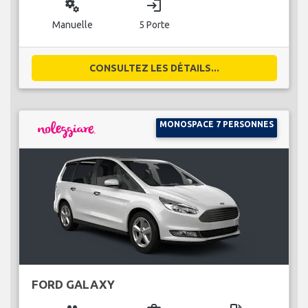
miscellaneous_services
login
Manuelle
5 Porte
CONSULTEZ LES DÉTAILS...
MONOSPACE 7 PERSONNES
FORD GALAXY