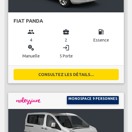
FIAT PANDA
group
business_center
local_gas_station
4
2
Essence
miscellaneous_services
login
Manuelle
5 Porte
CONSULTEZ LES DÉTAILS...
MONOSPACE 9 PERSONNES