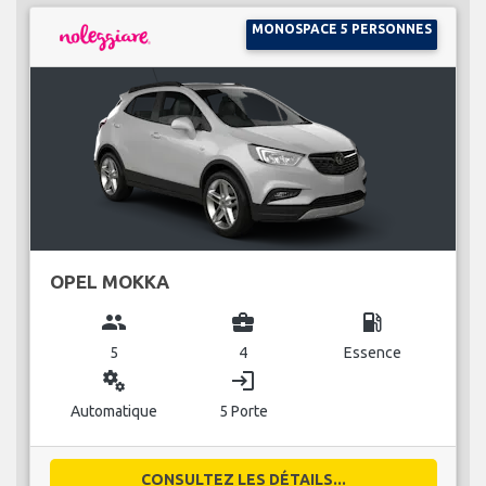
MONOSPACE 5 PERSONNES
OPEL MOKKA
group
business_center
local_gas_station
5
4
Essence
miscellaneous_services
login
Automatique
5 Porte
CONSULTEZ LES DÉTAILS...