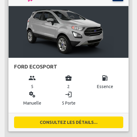
FORD ECOSPORT
group
business_center
local_gas_station
5
2
Essence
miscellaneous_services
login
Manuelle
5 Porte
CONSULTEZ LES DÉTAILS...