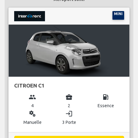
MINI
CITROEN C1
group
business_center
local_gas_station
4
2
Essence
miscellaneous_services
login
Manuelle
3 Porte