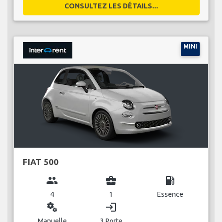
CONSULTEZ LES DÉTAILS...
MINI
FIAT 500
group
business_center
local_gas_station
4
1
Essence
miscellaneous_services
login
Manuelle
3 Porte