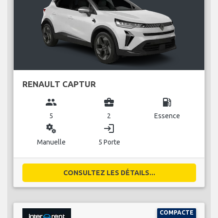
RENAULT CAPTUR
group
business_center
local_gas_station
5
2
Essence
miscellaneous_services
login
Manuelle
5 Porte
CONSULTEZ LES DÉTAILS...
COMPACTE