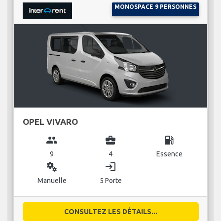
MONOSPACE 9 PERSONNES
OPEL VIVARO
group
business_center
local_gas_station
9
4
Essence
miscellaneous_services
login
Manuelle
5 Porte
CONSULTEZ LES DÉTAILS...