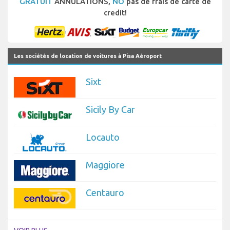
GRATUIT
ANNULATIONS,
NO
pas de frais de carte de
credit!
Les sociétés de location de voitures à Pisa Aéroport
Sixt
Sicily By Car
Locauto
Maggiore
Centauro