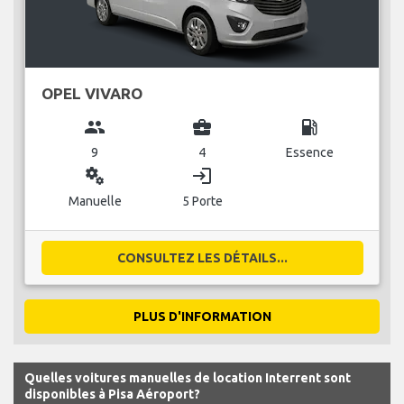
OPEL VIVARO
group
business_center
local_gas_station
9
4
Essence
miscellaneous_services
login
Manuelle
5 Porte
CONSULTEZ LES DÉTAILS...
PLUS D'INFORMATION
Quelles voitures manuelles de location Interrent sont
disponibles à Pisa Aéroport?