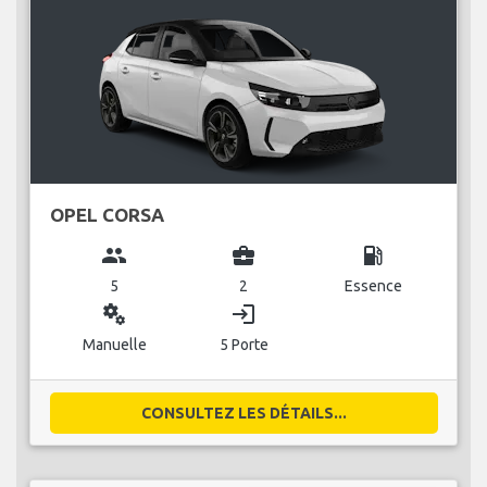
OPEL CORSA
group
business_center
local_gas_station
5
2
Essence
miscellaneous_services
login
Manuelle
5 Porte
CONSULTEZ LES DÉTAILS...