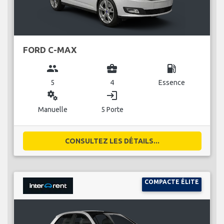
FORD C-MAX
group
business_center
local_gas_station
5
4
Essence
miscellaneous_services
login
Manuelle
5 Porte
CONSULTEZ LES DÉTAILS...
COMPACTE ÉLITE