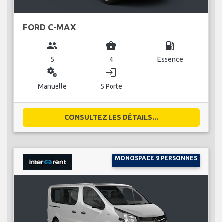
FORD C-MAX
group
business_center
local_gas_station
5
4
Essence
miscellaneous_services
login
Manuelle
5 Porte
CONSULTEZ LES DÉTAILS...
MONOSPACE 9 PERSONNES