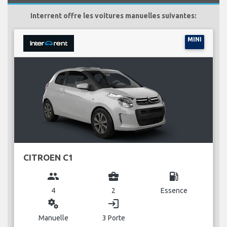
Interrent offre les voitures manuelles suivantes:
MINI
CITROEN C1
group
business_center
local_gas_station
4
2
Essence
miscellaneous_services
login
Manuelle
3 Porte