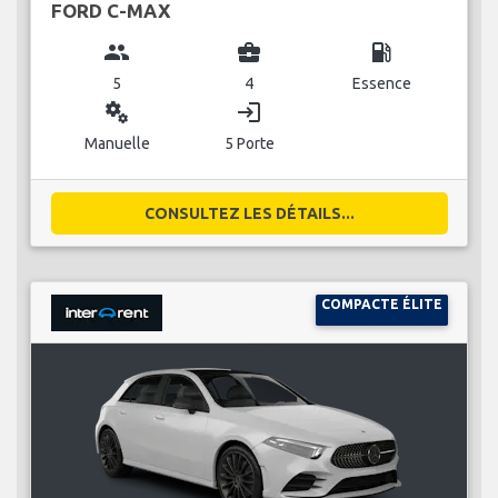
FORD C-MAX
group
business_center
local_gas_station
5
4
Essence
miscellaneous_services
login
Manuelle
5 Porte
CONSULTEZ LES DÉTAILS...
COMPACTE ÉLITE