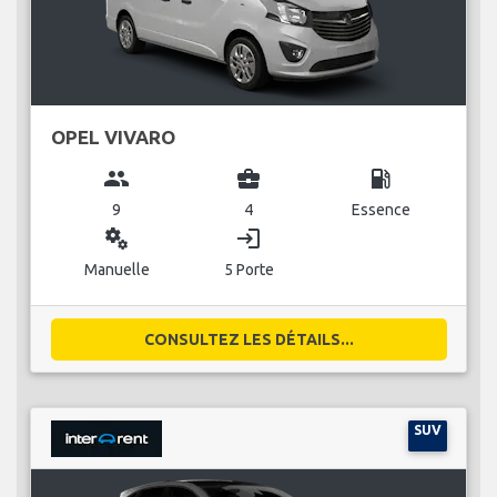
OPEL VIVARO
group
business_center
local_gas_station
9
4
Essence
miscellaneous_services
login
Manuelle
5 Porte
CONSULTEZ LES DÉTAILS...
SUV