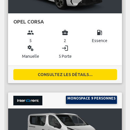
OPEL CORSA
group
business_center
local_gas_station
5
2
Essence
miscellaneous_services
login
Manuelle
5 Porte
CONSULTEZ LES DÉTAILS...
MONOSPACE 9 PERSONNES