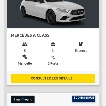
MERCEDES A CLASS
group
business_center
local_gas_station
5
3
Essence
miscellaneous_services
login
Manuelle
5 Porte
CONSULTEZ LES DÉTAILS...
ÉCONOMIQUE