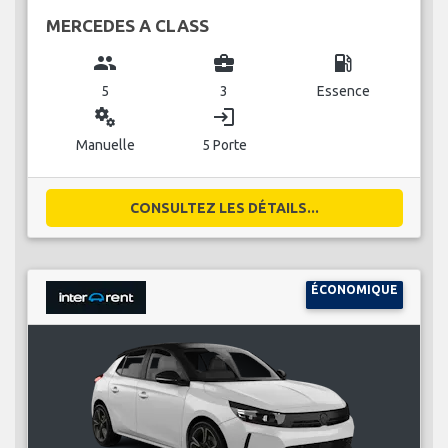
MERCEDES A CLASS
group
business_center
local_gas_station
5
3
Essence
miscellaneous_services
login
Manuelle
5 Porte
CONSULTEZ LES DÉTAILS...
ÉCONOMIQUE