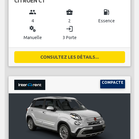
CITROEN C1
group
business_center
local_gas_station
4
2
Essence
miscellaneous_services
login
Manuelle
3 Porte
CONSULTEZ LES DÉTAILS...
COMPACTE