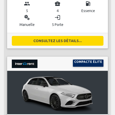
group
business_center
local_gas_station
5
4
Essence
miscellaneous_services
login
Manuelle
5 Porte
CONSULTEZ LES DÉTAILS...
COMPACTE ÉLITE