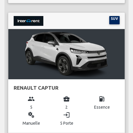
SUV
RENAULT CAPTUR
group
business_center
local_gas_station
5
2
Essence
miscellaneous_services
login
Manuelle
5 Porte