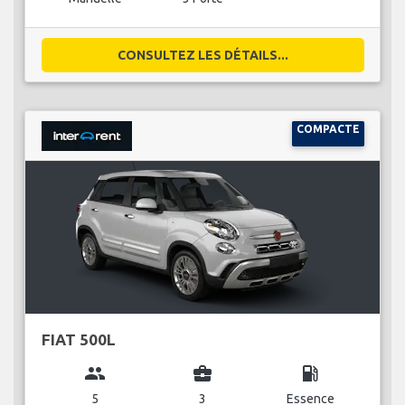
CONSULTEZ LES DÉTAILS...
COMPACTE
FIAT 500L
group
business_center
local_gas_station
5
3
Essence