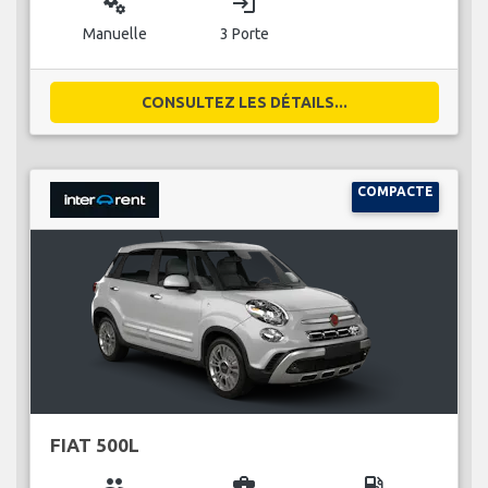
miscellaneous_services
login
Manuelle
3 Porte
CONSULTEZ LES DÉTAILS...
COMPACTE
FIAT 500L
group
business_center
local_gas_station