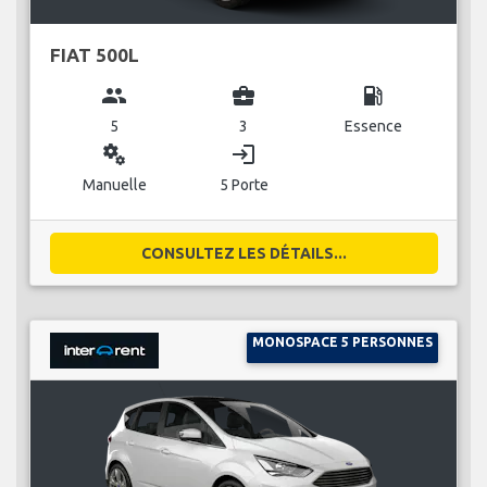
FIAT 500L
group
business_center
local_gas_station
5
3
Essence
miscellaneous_services
login
Manuelle
5 Porte
CONSULTEZ LES DÉTAILS...
MONOSPACE 5 PERSONNES