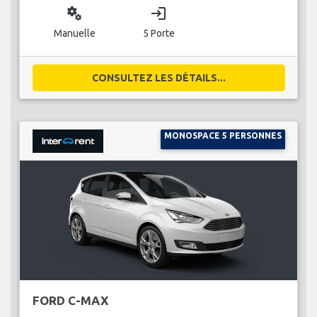
miscellaneous_services
login
Manuelle
5 Porte
CONSULTEZ LES DÉTAILS...
MONOSPACE 5 PERSONNES
FORD C-MAX