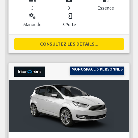
5
3
Essence
miscellaneous_services
login
Manuelle
5 Porte
CONSULTEZ LES DÉTAILS...
MONOSPACE 5 PERSONNES