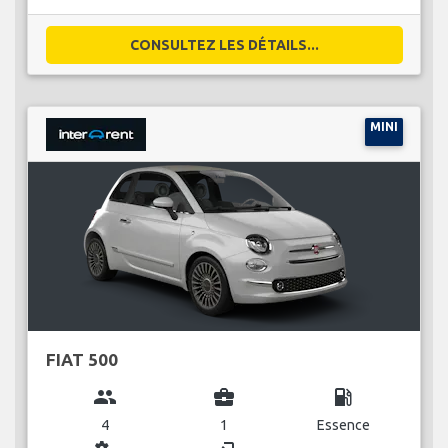
CONSULTEZ LES DÉTAILS...
MINI
FIAT 500
group
business_center
local_gas_station
4
1
Essence