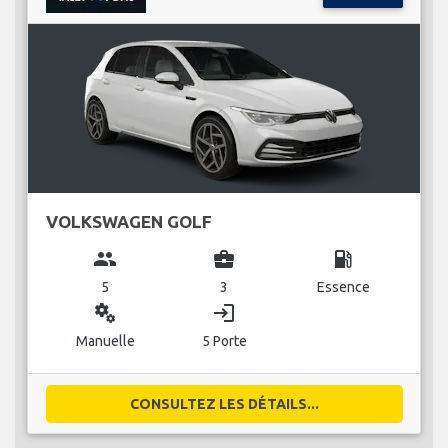
VOLKSWAGEN GOLF
group
business_center
local_gas_station
5
3
Essence
miscellaneous_services
login
Manuelle
5 Porte
CONSULTEZ LES DÉTAILS...