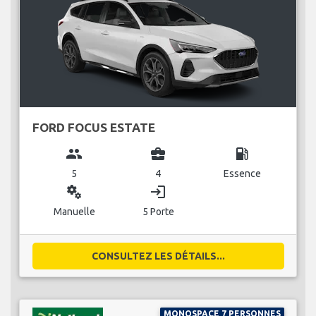
FORD FOCUS ESTATE
group
business_center
local_gas_station
5
4
Essence
miscellaneous_services
login
Manuelle
5 Porte
CONSULTEZ LES DÉTAILS...
MONOSPACE 7 PERSONNES