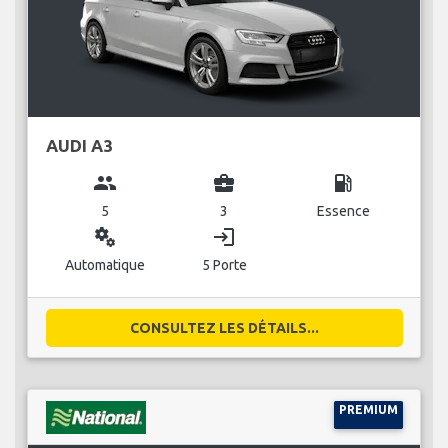
AUDI A3
group
business_center
local_gas_station
5
3
Essence
miscellaneous_services
login
Automatique
5 Porte
CONSULTEZ LES DÉTAILS...
PREMIUM