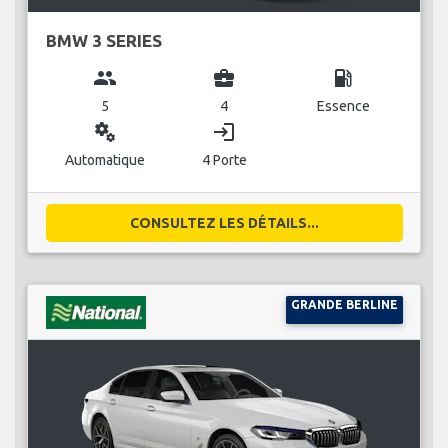
BMW 3 SERIES
group
business_center
local_gas_station
5
4
Essence
miscellaneous_services
login
Automatique
4 Porte
CONSULTEZ LES DÉTAILS...
GRANDE BERLINE