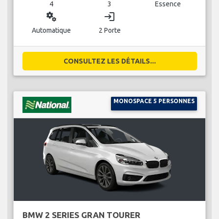
4
3
Essence
miscellaneous_services
login
Automatique
2 Porte
CONSULTEZ LES DÉTAILS...
MONOSPACE 5 PERSONNES
BMW 2 SERIES GRAN TOURER