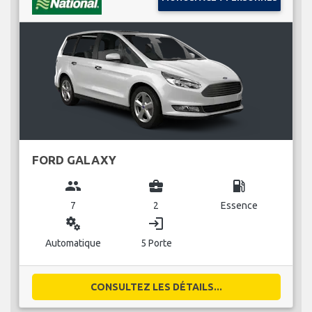
FORD GALAXY
group
business_center
local_gas_station
7
2
Essence
miscellaneous_services
login
Automatique
5 Porte
CONSULTEZ LES DÉTAILS...