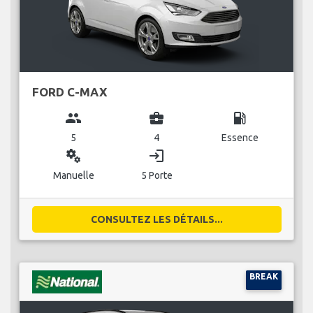
FORD C-MAX
group
business_center
local_gas_station
5
4
Essence
miscellaneous_services
login
Manuelle
5 Porte
CONSULTEZ LES DÉTAILS...
BREAK