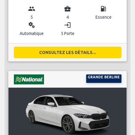
group
business_center
local_gas_station
5
4
Essence
miscellaneous_services
login
Automatique
5 Porte
CONSULTEZ LES DÉTAILS...
GRANDE BERLINE