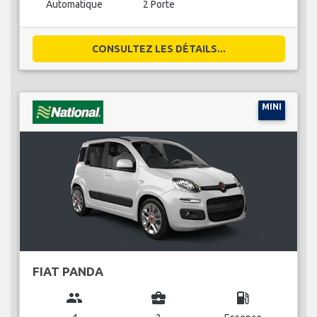
Automatique
2 Porte
CONSULTEZ LES DÉTAILS...
MINI
FIAT PANDA
group
business_center
local_gas_station