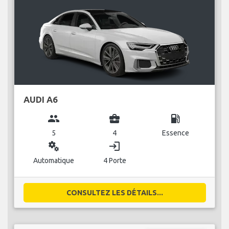
AUDI A6
group
business_center
local_gas_station
5
4
Essence
miscellaneous_services
login
Automatique
4 Porte
CONSULTEZ LES DÉTAILS...