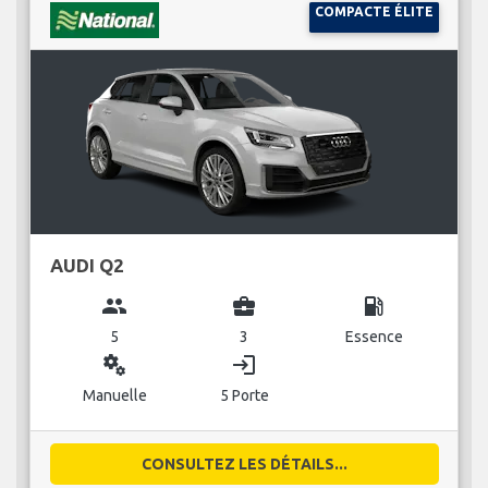
COMPACTE ÉLITE
AUDI Q2
group
business_center
local_gas_station
5
3
Essence
miscellaneous_services
login
Manuelle
5 Porte
CONSULTEZ LES DÉTAILS...