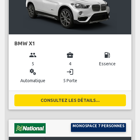
BMW X1
group
business_center
local_gas_station
5
4
Essence
miscellaneous_services
login
Automatique
5 Porte
CONSULTEZ LES DÉTAILS...
MONOSPACE 7 PERSONNES