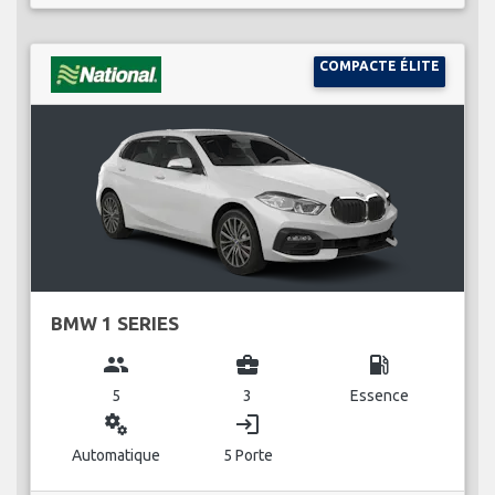
COMPACTE ÉLITE
BMW 1 SERIES
group
business_center
local_gas_station
5
3
Essence
miscellaneous_services
login
Automatique
5 Porte