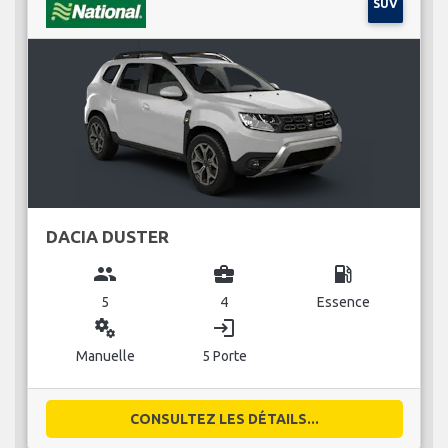
SUV
DACIA DUSTER
group
business_center
local_gas_station
5
4
Essence
miscellaneous_services
login
Manuelle
5 Porte
CONSULTEZ LES DÉTAILS...