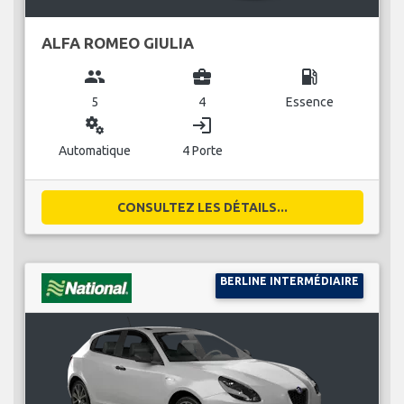
ALFA ROMEO GIULIA
group
business_center
local_gas_station
5
4
Essence
miscellaneous_services
login
Automatique
4 Porte
CONSULTEZ LES DÉTAILS...
BERLINE INTERMÉDIAIRE