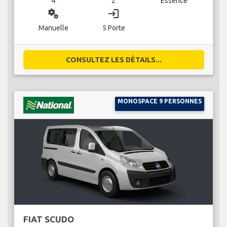
4
2
Essence
miscellaneous_services
login
Manuelle
5 Porte
CONSULTEZ LES DÉTAILS...
MONOSPACE 9 PERSONNES
FIAT SCUDO