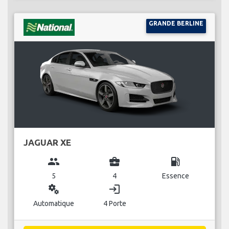
GRANDE BERLINE
JAGUAR XE
group
business_center
local_gas_station
5
4
Essence
miscellaneous_services
login
Automatique
4 Porte