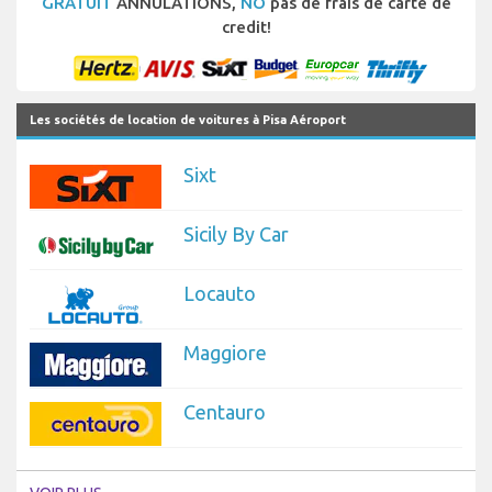
GRATUIT
ANNULATIONS,
NO
pas de frais de carte de
credit!
Les sociétés de location de voitures à Pisa Aéroport
Sixt
Sicily By Car
Locauto
Maggiore
Centauro