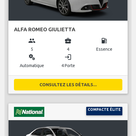
ALFA ROMEO GIULIETTA
group
business_center
local_gas_station
5
4
Essence
miscellaneous_services
login
Automatique
4 Porte
CONSULTEZ LES DÉTAILS...
COMPACTE ÉLITE