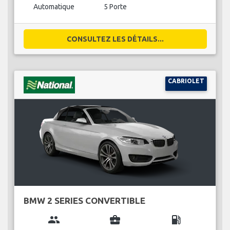
Automatique
5 Porte
CONSULTEZ LES DÉTAILS...
CABRIOLET
BMW 2 SERIES CONVERTIBLE
group
business_center
local_gas_station