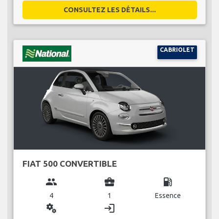
CONSULTEZ LES DÉTAILS...
CABRIOLET
FIAT 500 CONVERTIBLE
group
business_center
local_gas_station
4
1
Essence
miscellaneous_services
login