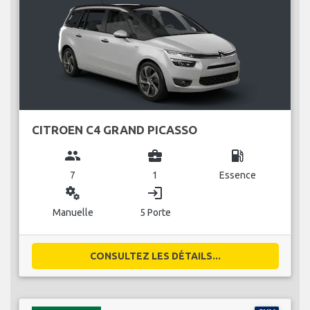
CITROEN C4 GRAND PICASSO
group
business_center
local_gas_station
7
1
Essence
miscellaneous_services
login
Manuelle
5 Porte
CONSULTEZ LES DÉTAILS...