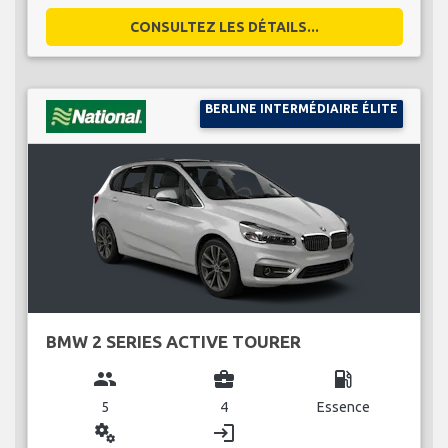
CONSULTEZ LES DÉTAILS...
BERLINE INTERMÉDIAIRE ÉLITE
BMW 2 SERIES ACTIVE TOURER
group
business_center
local_gas_station
5
4
Essence
miscellaneous_services
login