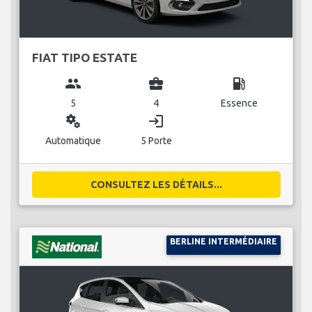
FIAT TIPO ESTATE
group
business_center
local_gas_station
5
4
Essence
miscellaneous_services
login
Automatique
5 Porte
CONSULTEZ LES DÉTAILS...
BERLINE INTERMÉDIAIRE