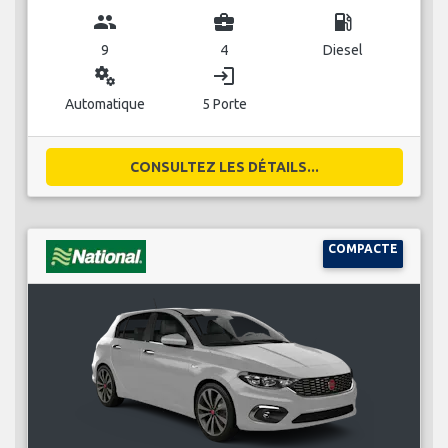
group
business_center
local_gas_station
9
4
Diesel
miscellaneous_services
login
Automatique
5 Porte
CONSULTEZ LES DÉTAILS...
COMPACTE