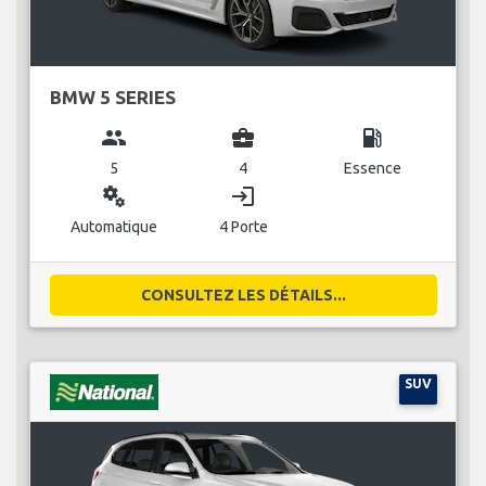
BMW 5 SERIES
group
business_center
local_gas_station
5
4
Essence
miscellaneous_services
login
Automatique
4 Porte
CONSULTEZ LES DÉTAILS...
SUV