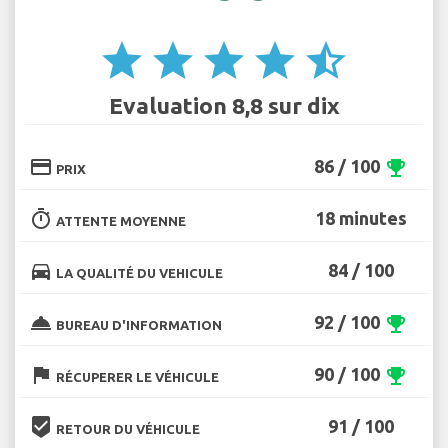
star
star
star
star
star_half
Evaluation 8,8 sur dix
credit_card
86 / 100
emoji_events
PRIX
timer
18 minutes
ATTENTE MOYENNE
directions_car
84 / 100
LA QUALITÉ DU VEHICULE
room_service
92 / 100
emoji_events
BUREAU D'INFORMATION
flag
90 / 100
emoji_events
RÉCUPERER LE VÉHICULE
beenhere
91 / 100
RETOUR DU VÉHICULE