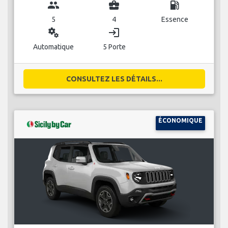
group
business_center
local_gas_station
5
4
Essence
miscellaneous_services
login
Automatique
5 Porte
CONSULTEZ LES DÉTAILS...
ÉCONOMIQUE