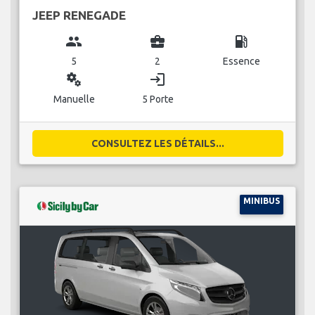
JEEP RENEGADE
group
business_center
local_gas_station
5
2
Essence
miscellaneous_services
login
Manuelle
5 Porte
CONSULTEZ LES DÉTAILS...
MINIBUS