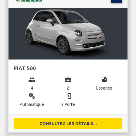
FIAT 500
group
business_center
local_gas_station
4
2
Essence
miscellaneous_services
login
Automatique
3 Porte
CONSULTEZ LES DÉTAILS...