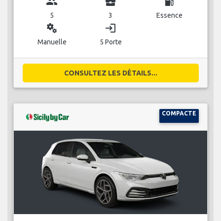
group
business_center
local_gas_station
5
3
Essence
miscellaneous_services
login
Manuelle
5 Porte
CONSULTEZ LES DÉTAILS...
COMPACTE