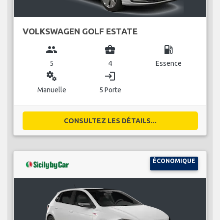
VOLKSWAGEN GOLF ESTATE
group
business_center
local_gas_station
5
4
Essence
miscellaneous_services
login
Manuelle
5 Porte
CONSULTEZ LES DÉTAILS...
ÉCONOMIQUE