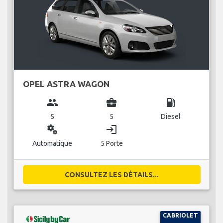
OPEL ASTRA WAGON
group
business_center
local_gas_station
5
5
Diesel
miscellaneous_services
login
Automatique
5 Porte
CONSULTEZ LES DÉTAILS...
CABRIOLET