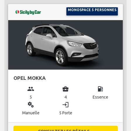
MONOSPACE 5 PERSONNES
OPEL MOKKA
group
business_center
local_gas_station
5
4
Essence
miscellaneous_services
login
Manuelle
5 Porte