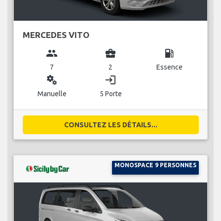
MERCEDES VITO
group
business_center
local_gas_station
7
2
Essence
miscellaneous_services
login
Manuelle
5 Porte
CONSULTEZ LES DÉTAILS...
MONOSPACE 9 PERSONNES