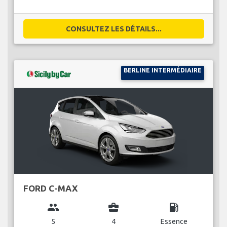
CONSULTEZ LES DÉTAILS...
BERLINE INTERMÉDIAIRE
FORD C-MAX
group
business_center
local_gas_station
5
4
Essence