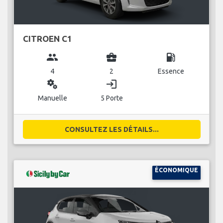
CITROEN C1
group
business_center
local_gas_station
4
2
Essence
miscellaneous_services
login
Manuelle
5 Porte
CONSULTEZ LES DÉTAILS...
ÉCONOMIQUE