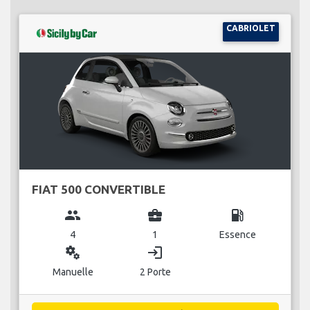
CABRIOLET
FIAT 500 CONVERTIBLE
group
business_center
local_gas_station
4
1
Essence
miscellaneous_services
login
Manuelle
2 Porte