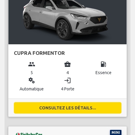
CUPRA FORMENTOR
group
business_center
local_gas_station
5
4
Essence
miscellaneous_services
login
Automatique
4 Porte
CONSULTEZ LES DÉTAILS...
MINI