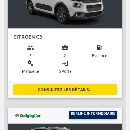
CITROEN C3
group
business_center
local_gas_station
5
2
Essence
miscellaneous_services
login
Manuelle
5 Porte
CONSULTEZ LES DÉTAILS...
BERLINE INTERMÉDIAIRE