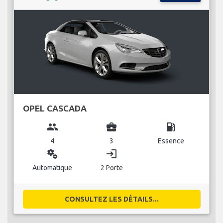
OPEL CASCADA
group
business_center
local_gas_station
4
3
Essence
miscellaneous_services
login
Automatique
2 Porte
CONSULTEZ LES DÉTAILS...