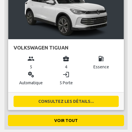
VOLKSWAGEN TIGUAN
group
business_center
local_gas_station
5
4
Essence
miscellaneous_services
login
Automatique
5 Porte
CONSULTEZ LES DÉTAILS...
VOIR TOUT