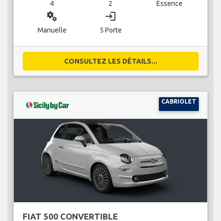
4
2
Essence
miscellaneous_services
login
Manuelle
5 Porte
CONSULTEZ LES DÉTAILS...
CABRIOLET
FIAT 500 CONVERTIBLE