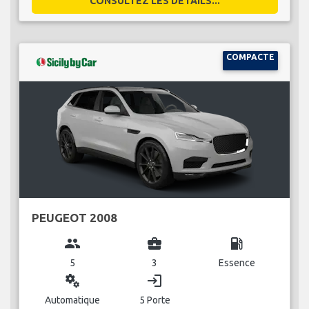
CONSULTEZ LES DÉTAILS...
COMPACTE
PEUGEOT 2008
group
business_center
local_gas_station
5
3
Essence
miscellaneous_services
login
Automatique
5 Porte