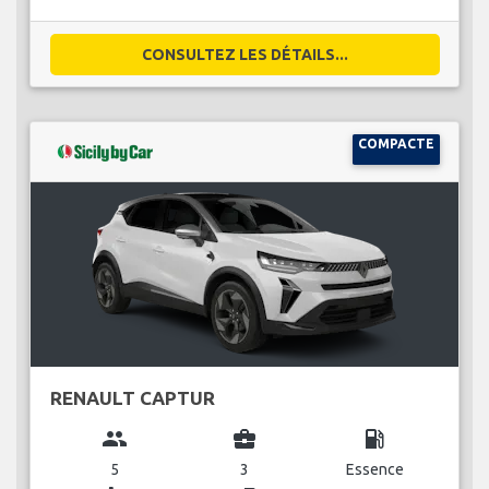
CONSULTEZ LES DÉTAILS...
COMPACTE
RENAULT CAPTUR
group
business_center
local_gas_station
5
3
Essence