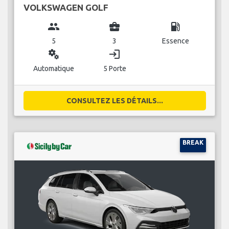
VOLKSWAGEN GOLF
group
business_center
local_gas_station
5
3
Essence
miscellaneous_services
login
Automatique
5 Porte
CONSULTEZ LES DÉTAILS...
BREAK