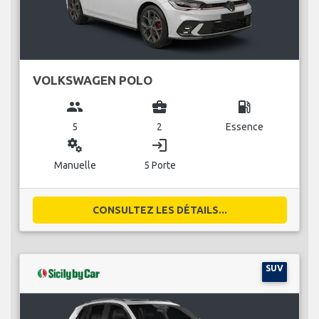
VOLKSWAGEN POLO
group
business_center
local_gas_station
5
2
Essence
miscellaneous_services
login
Manuelle
5 Porte
CONSULTEZ LES DÉTAILS...
SUV