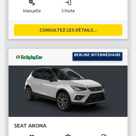
miscellaneous_services
login
Manuelle
5 Porte
CONSULTEZ LES DÉTAILS...
BERLINE INTERMÉDIAIRE
SEAT ARONA