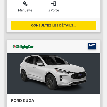
miscellaneous_services
login
Manuelle
5 Porte
CONSULTEZ LES DÉTAILS...
SUV
FORD KUGA