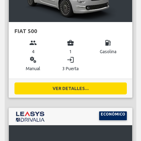
FIAT 500
group
business_center
local_gas_station
4
1
Gasolina
miscellaneous_services
login
Manual
3 Puerta
VER DETALLES...
ECONÓMICO