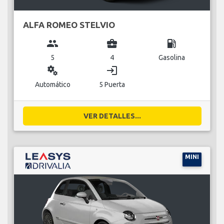
ALFA ROMEO STELVIO
group
business_center
local_gas_station
5
4
Gasolina
miscellaneous_services
login
Automático
5 Puerta
VER DETALLES...
MINI