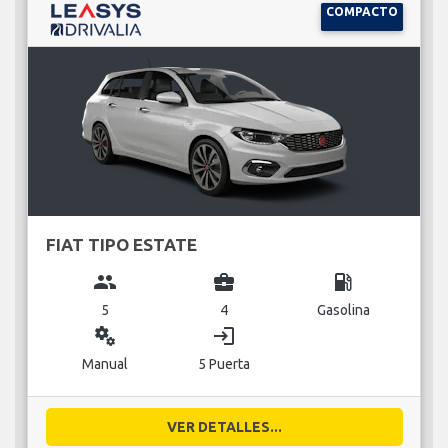
COMPACTO
FIAT TIPO ESTATE
group
business_center
local_gas_station
5
4
Gasolina
miscellaneous_services
login
Manual
5 Puerta
VER DETALLES...