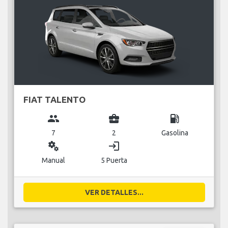
FIAT TALENTO
group
business_center
local_gas_station
7
2
Gasolina
miscellaneous_services
login
Manual
5 Puerta
VER DETALLES...