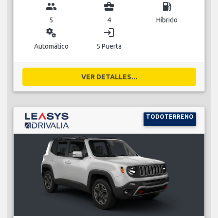
group
business_center
local_gas_station
5
4
Híbrido
miscellaneous_services
login
Automático
5 Puerta
VER DETALLES...
TODOTERRENO