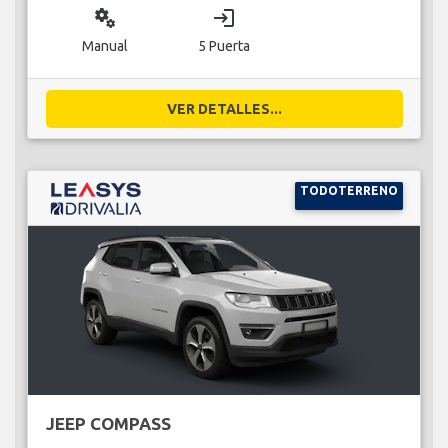
miscellaneous_services
login
Manual
5 Puerta
VER DETALLES...
TODOTERRENO
JEEP COMPASS