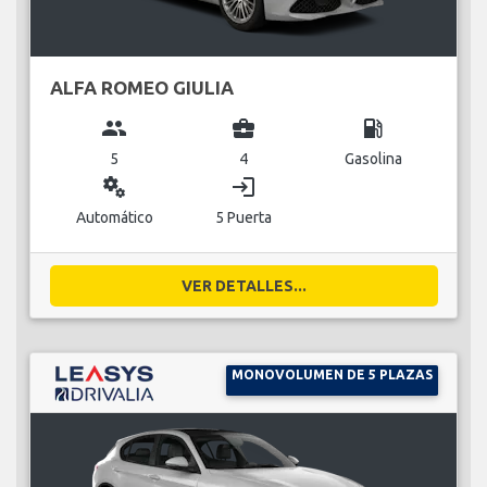
ALFA ROMEO GIULIA
group
business_center
local_gas_station
5
4
Gasolina
miscellaneous_services
login
Automático
5 Puerta
VER DETALLES...
MONOVOLUMEN DE 5 PLAZAS