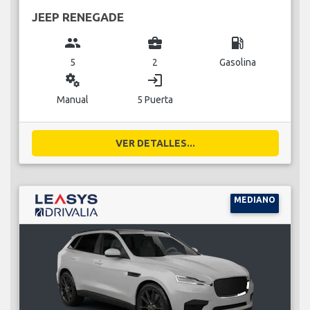
JEEP RENEGADE
group
business_center
local_gas_station
5
2
Gasolina
miscellaneous_services
login
Manual
5 Puerta
VER DETALLES...
MEDIANO