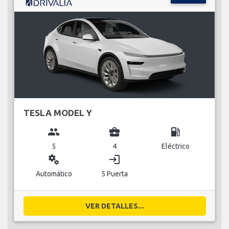
TESLA MODEL Y
group
business_center
local_gas_station
5
4
Eléctrico
miscellaneous_services
login
Automático
5 Puerta
VER DETALLES...