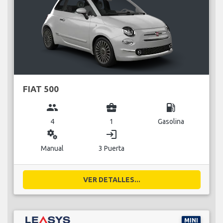
FIAT 500
group
business_center
local_gas_station
4
1
Gasolina
miscellaneous_services
login
Manual
3 Puerta
VER DETALLES...
MINI