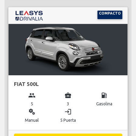
COMPACTO
FIAT 500L
group
business_center
local_gas_station
5
3
Gasolina
miscellaneous_services
login
Manual
5 Puerta