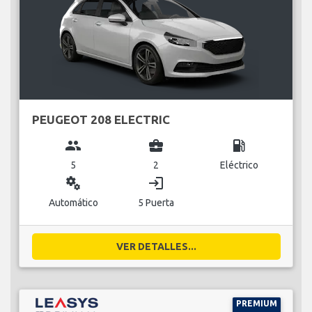
PEUGEOT 208 ELECTRIC
group
business_center
local_gas_station
5
2
Eléctrico
miscellaneous_services
login
Automático
5 Puerta
VER DETALLES...
PREMIUM