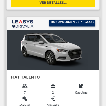
VER DETALLES...
MONOVOLUMEN DE 7 PLAZAS
FIAT TALENTO
group
business_center
local_gas_station
7
2
Gasolina
miscellaneous_services
login
Manual
5 Puerta