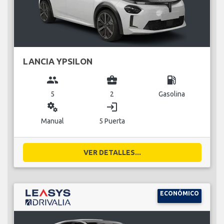
LANCIA YPSILON
group
business_center
local_gas_station
5
2
Gasolina
miscellaneous_services
login
Manual
5 Puerta
VER DETALLES...
ECONÓMICO