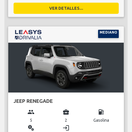
VER DETALLES...
MEDIANO
JEEP RENEGADE
group
business_center
local_gas_station
5
2
Gasolina
miscellaneous_services
login