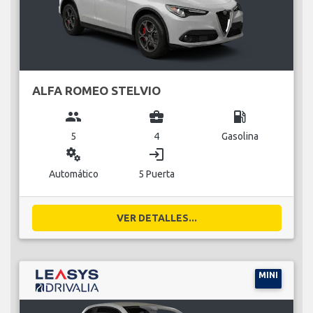
ALFA ROMEO STELVIO
group
business_center
local_gas_station
5
4
Gasolina
miscellaneous_services
login
Automático
5 Puerta
VER DETALLES...
MINI