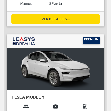
Manual
5 Puerta
VER DETALLES...
PREMIUM
TESLA MODEL Y
group
business_center
local_gas_station