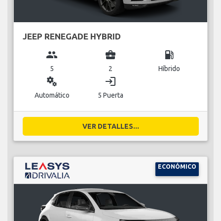
JEEP RENEGADE HYBRID
group
business_center
local_gas_station
5
2
Híbrido
miscellaneous_services
login
Automático
5 Puerta
VER DETALLES...
ECONÓMICO