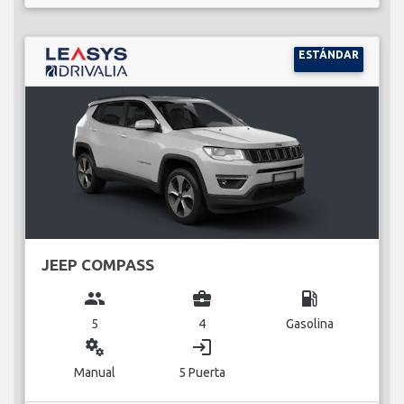
ESTÁNDAR
JEEP COMPASS
group
business_center
local_gas_station
5
4
Gasolina
miscellaneous_services
login
Manual
5 Puerta