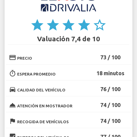
star
star
star
star
star_border
Valuación 7,4 de 10
credit_card
73 / 100
PRECIO
timer
18 minutos
ESPERA PROMEDIO
directions_car
76 / 100
CALIDAD DEL VEHÍCULO
room_service
74 / 100
ATENCIÓN EN MOSTRADOR
flag
74 / 100
RECOGIDA DE VEHÍCULOS
beenhere
77 / 100