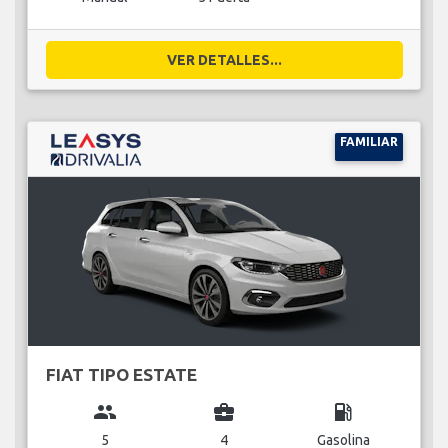
VER DETALLES...
FAMILIAR
FIAT TIPO ESTATE
group
business_center
local_gas_station
5
4
Gasolina