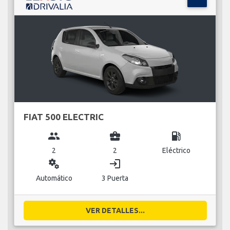
FIAT 500 ELECTRIC
group
business_center
local_gas_station
2
2
Eléctrico
miscellaneous_services
login
Automático
3 Puerta
VER DETALLES...