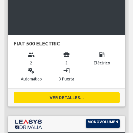
FIAT 500 ELECTRIC
group
business_center
local_gas_station
2
2
Eléctrico
miscellaneous_services
login
Automático
3 Puerta
VER DETALLES...
MONOVOLUMEN