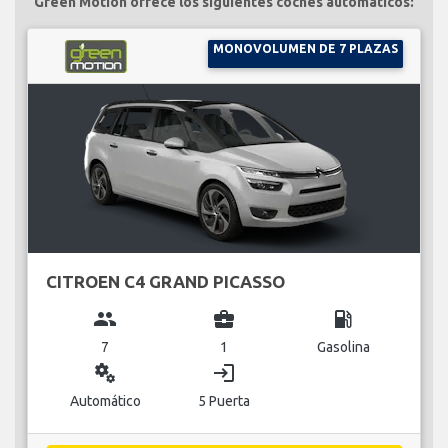
Green Motion ofrece los siguientes coches automáticos:
MONOVOLUMEN DE 7 PLAZAS
CITROEN C4 GRAND PICASSO
group
business_center
local_gas_station
7
1
Gasolina
miscellaneous_services
login
Automático
5 Puerta