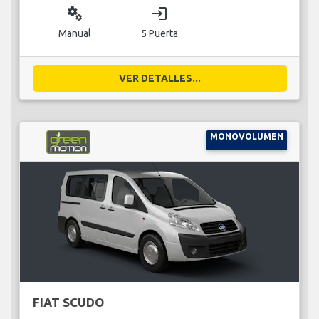
miscellaneous_services
login
Manual
5 Puerta
VER DETALLES...
MONOVOLUMEN
FIAT SCUDO