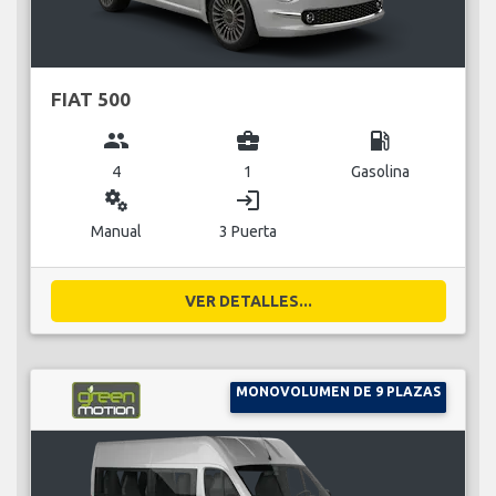
FIAT 500
group
business_center
local_gas_station
4
1
Gasolina
miscellaneous_services
login
Manual
3 Puerta
VER DETALLES...
MONOVOLUMEN DE 9 PLAZAS