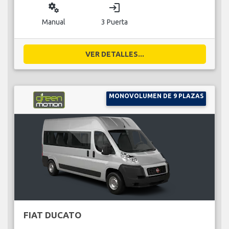
miscellaneous_services
login
Manual
3 Puerta
VER DETALLES...
MONOVOLUMEN DE 9 PLAZAS
FIAT DUCATO