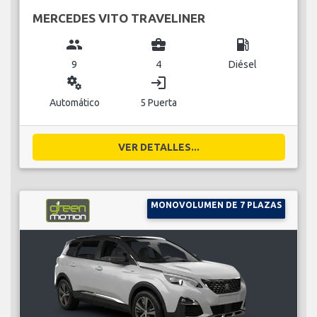
MERCEDES VITO TRAVELINER
group
business_center
local_gas_station
9
4
Diésel
miscellaneous_services
login
Automático
5 Puerta
VER DETALLES...
MONOVOLUMEN DE 7 PLAZAS