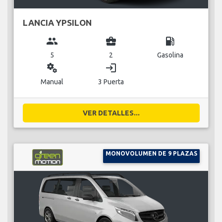
LANCIA YPSILON
group
business_center
local_gas_station
5
2
Gasolina
miscellaneous_services
login
Manual
3 Puerta
VER DETALLES...
MONOVOLUMEN DE 9 PLAZAS