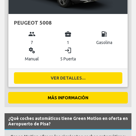
PEUGEOT 5008
group
business_center
local_gas_station
7
1
Gasolina
miscellaneous_services
login
Manual
5 Puerta
VER DETALLES...
MÁS INFORMACIÓN
¿Qué coches automáticos tiene Green Motion en oferta en
Aeropuerto de Pisa?