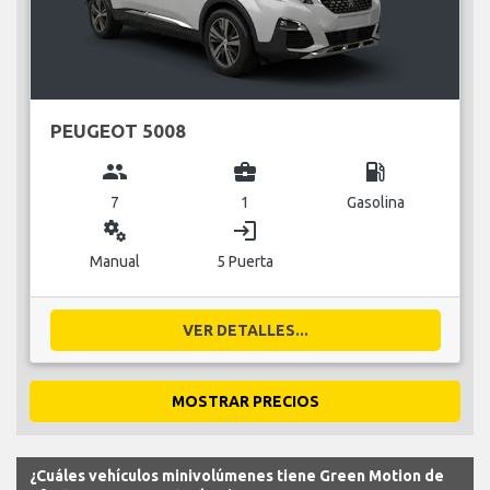
PEUGEOT 5008
group
business_center
local_gas_station
7
1
Gasolina
miscellaneous_services
login
Manual
5 Puerta
VER DETALLES...
MOSTRAR PRECIOS
¿Cuáles vehículos minivolúmenes tiene Green Motion de