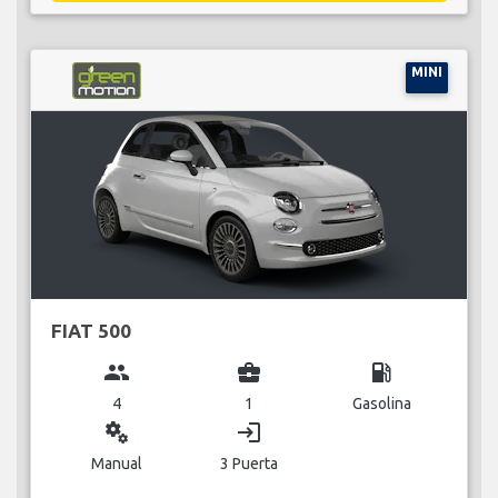
MINI
FIAT 500
group
business_center
local_gas_station
4
1
Gasolina
miscellaneous_services
login
Manual
3 Puerta