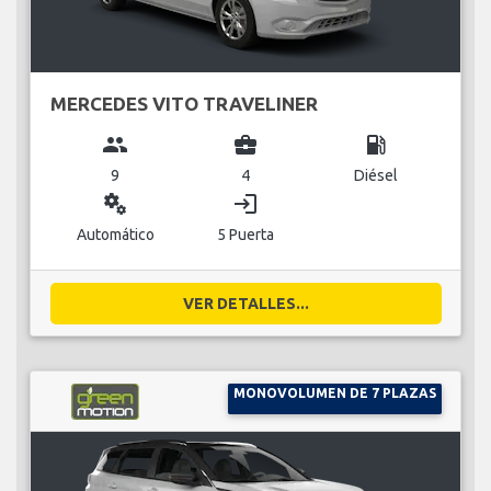
MERCEDES VITO TRAVELINER
group
business_center
local_gas_station
9
4
Diésel
miscellaneous_services
login
Automático
5 Puerta
VER DETALLES...
MONOVOLUMEN DE 7 PLAZAS