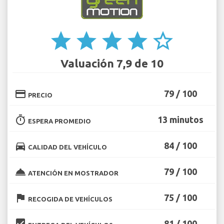
star
star
star
star
star_border
Valuación 7,9 de 10
credit_card
79 / 100
PRECIO
timer
13 minutos
ESPERA PROMEDIO
directions_car
84 / 100
CALIDAD DEL VEHÍCULO
room_service
79 / 100
ATENCIÓN EN MOSTRADOR
flag
75 / 100
RECOGIDA DE VEHÍCULOS
beenhere
81 / 100