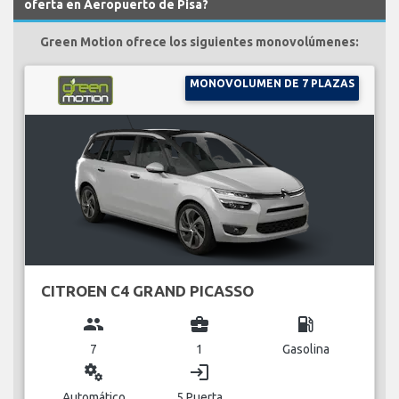
oferta en Aeropuerto de Pisa?
Green Motion ofrece los siguientes monovolúmenes:
MONOVOLUMEN DE 7 PLAZAS
CITROEN C4 GRAND PICASSO
group
business_center
local_gas_station
7
1
Gasolina
miscellaneous_services
login
Automático
5 Puerta