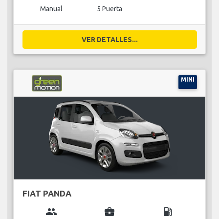
Manual
5 Puerta
VER DETALLES...
MINI
FIAT PANDA
group
business_center
local_gas_station