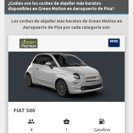
¿Cuáles son los coches de alquiler más baratos
disponibles en Green Motion en Aeropuerto de Pisa?
Los coches de alquiler más baratos de Green Motion en
Aeropuerto de Pisa por cada categoría son:
MINI
FIAT 500
group
business_center
local_gas_station
4
1
Gasolina