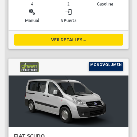
4
2
Gasolina
miscellaneous_services
login
Manual
5 Puerta
VER DETALLES...
MONOVOLUMEN
FIAT SCUDO