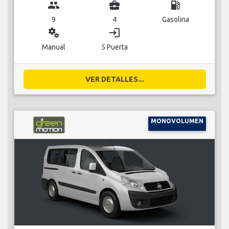
group
business_center
local_gas_station
9
4
Gasolina
miscellaneous_services
login
Manual
5 Puerta
VER DETALLES...
MONOVOLUMEN