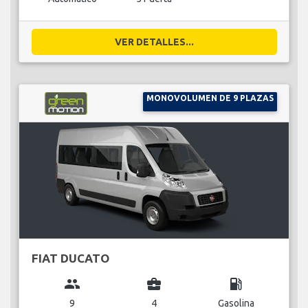
VER DETALLES...
MONOVOLUMEN DE 9 PLAZAS
FIAT DUCATO
group
business_center
local_gas_station
9
4
Gasolina