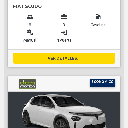
FIAT SCUDO
group
business_center
local_gas_station
8
3
Gasolina
miscellaneous_services
login
Manual
4 Puerta
VER DETALLES...
ECONÓMICO