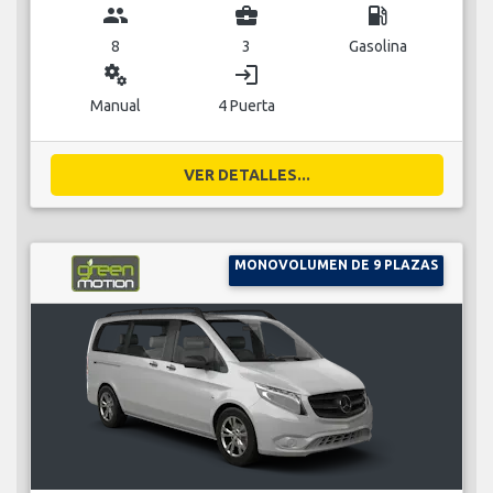
group
business_center
local_gas_station
8
3
Gasolina
miscellaneous_services
login
Manual
4 Puerta
VER DETALLES...
MONOVOLUMEN DE 9 PLAZAS