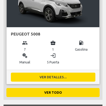
PEUGEOT 5008
group
business_center
local_gas_station
7
1
Gasolina
miscellaneous_services
login
Manual
5 Puerta
VER DETALLES...
VER TODO