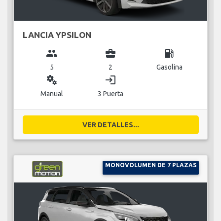
LANCIA YPSILON
group
business_center
local_gas_station
5
2
Gasolina
miscellaneous_services
login
Manual
3 Puerta
VER DETALLES...
MONOVOLUMEN DE 7 PLAZAS