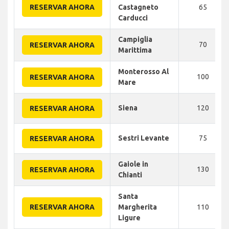
RESERVAR AHORA
Castagneto
65
Carducci
Campiglia
70
RESERVAR AHORA
Marittima
Monterosso Al
100
RESERVAR AHORA
Mare
Siena
120
RESERVAR AHORA
Sestri Levante
75
RESERVAR AHORA
Gaiole in
130
RESERVAR AHORA
Chianti
Santa
RESERVAR AHORA
Margherita
110
Ligure