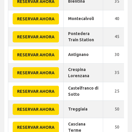
Bientina
35
RESERVAR AHORA
Montecalvoli
40
RESERVAR AHORA
Pontedera
45
RESERVAR AHORA
Train Station
Antignano
30
RESERVAR AHORA
Crespina
35
RESERVAR AHORA
Lorenzana
Castelfranco di
25
RESERVAR AHORA
Sotto
Treggiaia
50
RESERVAR AHORA
Casciana
50
RESERVAR AHORA
Terme