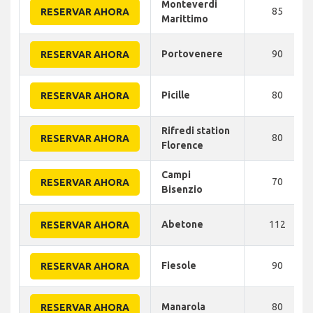
Monteverdi
85
RESERVAR AHORA
Marittimo
Portovenere
90
RESERVAR AHORA
Picille
80
RESERVAR AHORA
Rifredi station
80
RESERVAR AHORA
Florence
Campi
70
RESERVAR AHORA
Bisenzio
Abetone
112
RESERVAR AHORA
Fiesole
90
RESERVAR AHORA
Manarola
80
RESERVAR AHORA