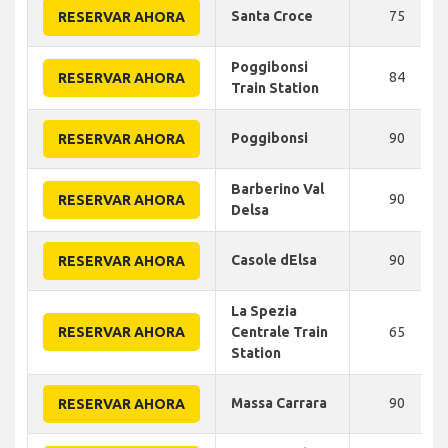
Santa Croce
75
RESERVAR AHORA
Poggibonsi
84
RESERVAR AHORA
Train Station
Poggibonsi
90
RESERVAR AHORA
Barberino Val
90
RESERVAR AHORA
Delsa
Casole dElsa
90
RESERVAR AHORA
La Spezia
RESERVAR AHORA
Centrale Train
65
Station
Massa Carrara
90
RESERVAR AHORA