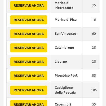
Marina di
35
RESERVAR AHORA
Pietrasanta
Marina di Pisa
16
RESERVAR AHORA
San Vincenzo
60
RESERVAR AHORA
Calambrone
25
RESERVAR AHORA
Livorno
25
RESERVAR AHORA
Piombino Port
85
RESERVAR AHORA
Castiglione
105
RESERVAR AHORA
della Pescaia
Capannori
55
RESERVAR AHORA