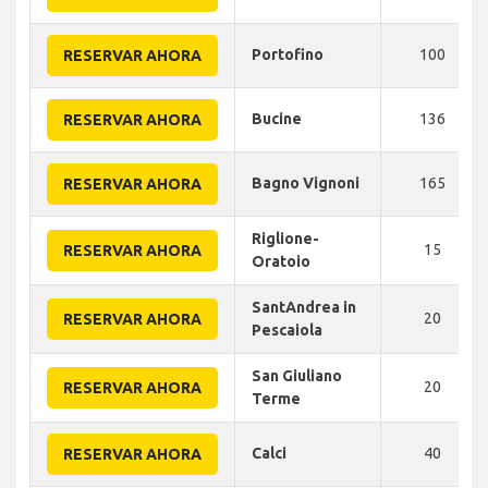
Portofino
100
RESERVAR AHORA
Bucine
136
RESERVAR AHORA
Bagno Vignoni
165
RESERVAR AHORA
Riglione-
15
RESERVAR AHORA
Oratoio
SantAndrea in
20
RESERVAR AHORA
Pescaiola
San Giuliano
20
RESERVAR AHORA
Terme
Calci
40
RESERVAR AHORA