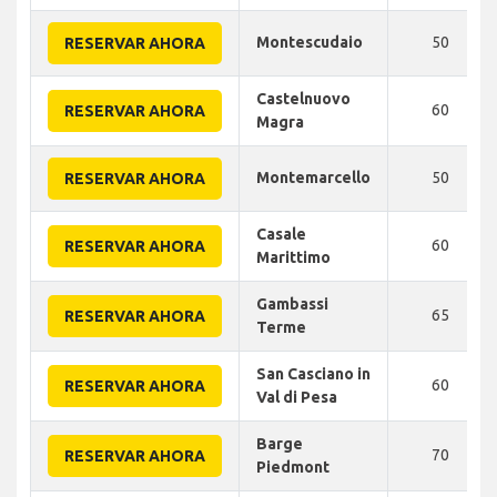
Montescudaio
50
RESERVAR AHORA
Castelnuovo
60
RESERVAR AHORA
Magra
Montemarcello
50
RESERVAR AHORA
Casale
60
RESERVAR AHORA
Marittimo
Gambassi
65
RESERVAR AHORA
Terme
San Casciano in
60
RESERVAR AHORA
Val di Pesa
Barge
70
RESERVAR AHORA
Piedmont