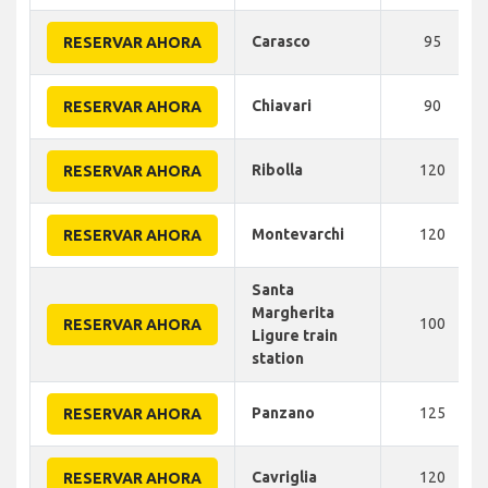
Carasco
95
RESERVAR AHORA
Chiavari
90
RESERVAR AHORA
Ribolla
120
RESERVAR AHORA
Montevarchi
120
RESERVAR AHORA
Santa
Margherita
100
RESERVAR AHORA
Ligure train
station
Panzano
125
RESERVAR AHORA
Cavriglia
120
RESERVAR AHORA