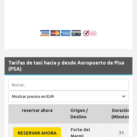
Tarifas de taxi hacia y desde Aeropuerto de Pisa
(PSA)
reservar ahora
Origen /
Duración
Destino
(Minutos)
Forte dei
35
RESERVAR AHORA
Marmi