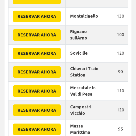
Montalcinello
130
RESERVAR AHORA
Rignano
100
RESERVAR AHORA
sullArno
Sovicille
120
RESERVAR AHORA
Chiavari Train
90
RESERVAR AHORA
Station
Mercatale In
110
RESERVAR AHORA
Val di Pesa
Campestri
120
RESERVAR AHORA
Vicchio
Massa
95
RESERVAR AHORA
Marittima