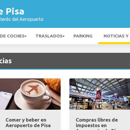
e Pisa
nterés del Aeropuerto
 DE COCHES
TRASLADOS
PARKING
NOTICIAS Y
cias
Comer y beber en
Compras libres de
Aeropuerto de Pisa
impuestos en