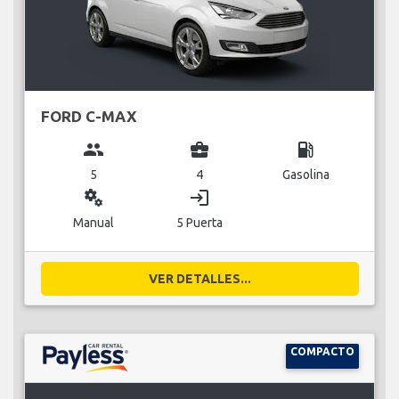
FORD C-MAX
group
business_center
local_gas_station
5
4
Gasolina
miscellaneous_services
login
Manual
5 Puerta
VER DETALLES...
COMPACTO