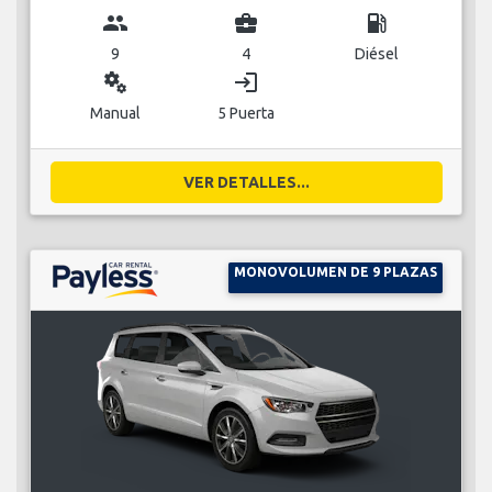
group
business_center
local_gas_station
9
4
Diésel
miscellaneous_services
login
Manual
5 Puerta
VER DETALLES...
MONOVOLUMEN DE 9 PLAZAS