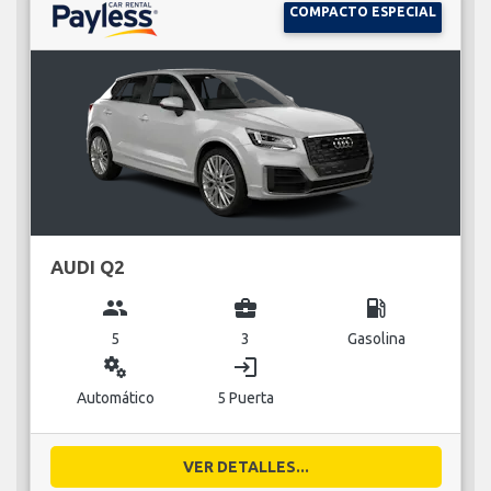
COMPACTO ESPECIAL
AUDI Q2
group
business_center
local_gas_station
5
3
Gasolina
miscellaneous_services
login
Automático
5 Puerta
VER DETALLES...