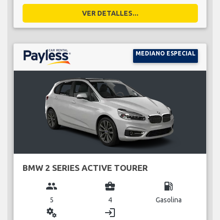
VER DETALLES...
MEDIANO ESPECIAL
BMW 2 SERIES ACTIVE TOURER
group
business_center
local_gas_station
5
4
Gasolina
miscellaneous_services
login