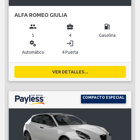
ALFA ROMEO GIULIA
group
business_center
local_gas_station
5
4
Gasolina
miscellaneous_services
login
Automático
4 Puerta
VER DETALLES...
COMPACTO ESPECIAL