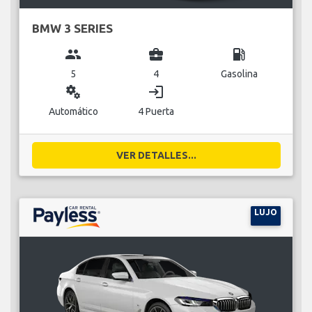
BMW 3 SERIES
group
business_center
local_gas_station
5
4
Gasolina
miscellaneous_services
login
Automático
4 Puerta
VER DETALLES...
LUJO