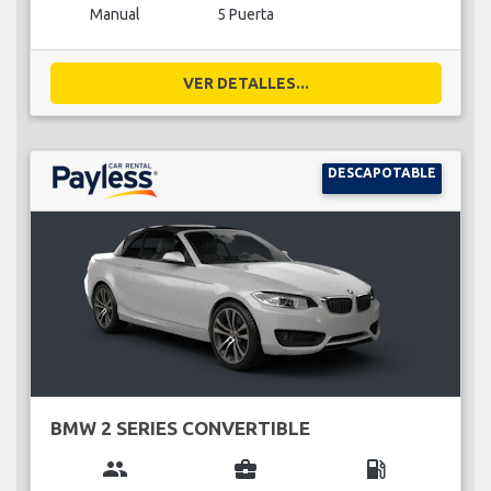
Manual
5 Puerta
VER DETALLES...
DESCAPOTABLE
BMW 2 SERIES CONVERTIBLE
group
business_center
local_gas_station