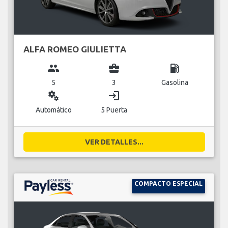
ALFA ROMEO GIULIETTA
group
business_center
local_gas_station
5
3
Gasolina
miscellaneous_services
login
Automático
5 Puerta
VER DETALLES...
COMPACTO ESPECIAL