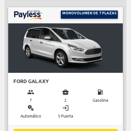
MONOVOLUMEN DE 7 PLAZAS
FORD GALAXY
group
business_center
local_gas_station
7
2
Gasolina
miscellaneous_services
login
Automático
5 Puerta