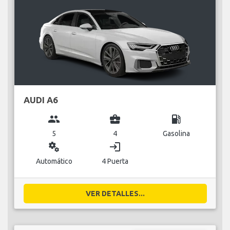
AUDI A6
group
business_center
local_gas_station
5
4
Gasolina
miscellaneous_services
login
Automático
4 Puerta
VER DETALLES...