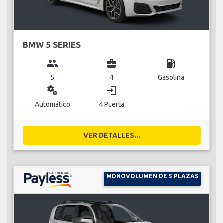
BMW 5 SERIES
group
business_center
local_gas_station
5
4
Gasolina
miscellaneous_services
login
Automático
4 Puerta
VER DETALLES...
MONOVOLUMEN DE 5 PLAZAS