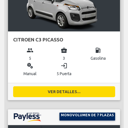
CITROEN C3 PICASSO
group
business_center
local_gas_station
5
3
Gasolina
miscellaneous_services
login
Manual
5 Puerta
VER DETALLES...
MONOVOLUMEN DE 7 PLAZAS