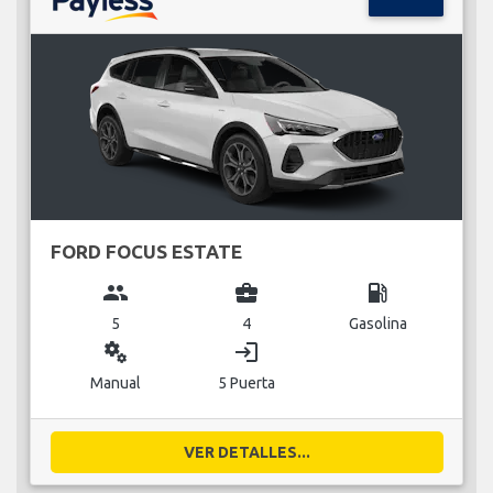
FORD FOCUS ESTATE
group
business_center
local_gas_station
5
4
Gasolina
miscellaneous_services
login
Manual
5 Puerta
VER DETALLES...