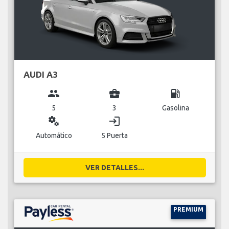
AUDI A3
group
business_center
local_gas_station
5
3
Gasolina
miscellaneous_services
login
Automático
5 Puerta
VER DETALLES...
PREMIUM