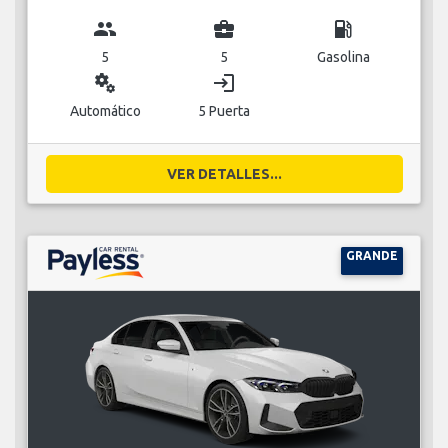
group
business_center
local_gas_station
5
5
Gasolina
miscellaneous_services
login
Automático
5 Puerta
VER DETALLES...
GRANDE