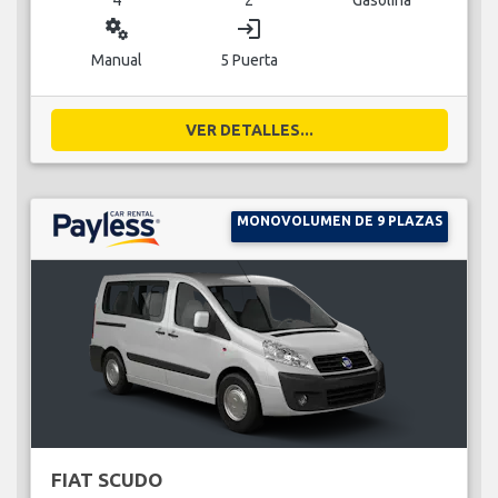
miscellaneous_services
login
Manual
5 Puerta
VER DETALLES...
MONOVOLUMEN DE 9 PLAZAS
FIAT SCUDO