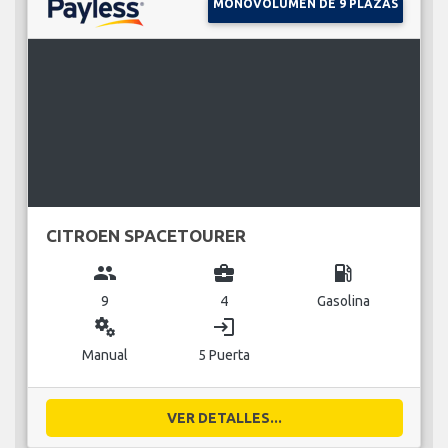
MONOVOLUMEN DE 9 PLAZAS
CITROEN SPACETOURER
group
business_center
local_gas_station
9
4
Gasolina
miscellaneous_services
login
Manual
5 Puerta
VER DETALLES...