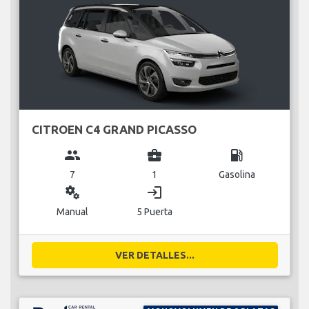
CITROEN C4 GRAND PICASSO
group
business_center
local_gas_station
7
1
Gasolina
miscellaneous_services
login
Manual
5 Puerta
VER DETALLES...