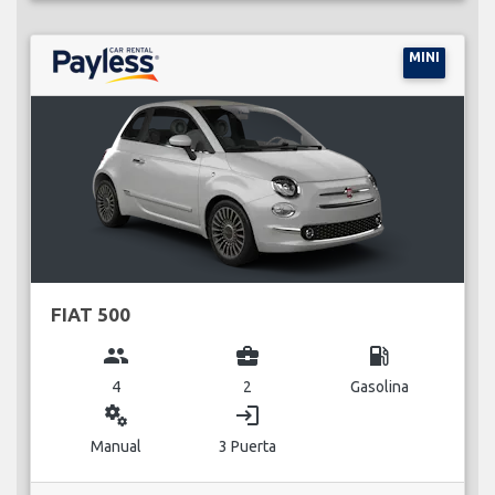
MINI
FIAT 500
group
business_center
local_gas_station
4
2
Gasolina
miscellaneous_services
login
Manual
3 Puerta