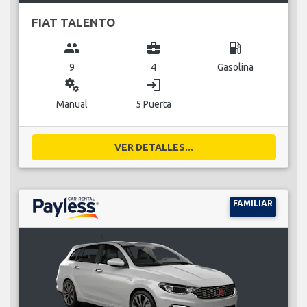
FIAT TALENTO
group
business_center
local_gas_station
9
4
Gasolina
miscellaneous_services
login
Manual
5 Puerta
VER DETALLES...
FAMILIAR