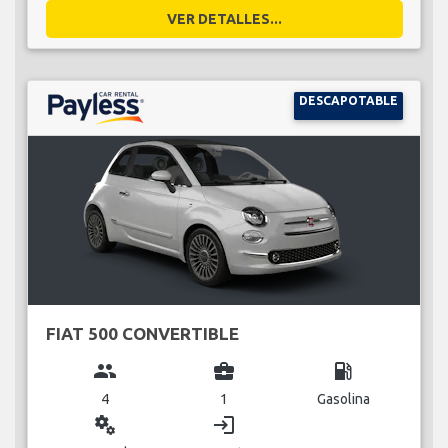
VER DETALLES...
DESCAPOTABLE
FIAT 500 CONVERTIBLE
group
business_center
local_gas_station
4
1
Gasolina
miscellaneous_services
login