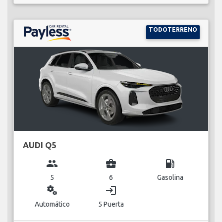
TODOTERRENO
AUDI Q5
group
business_center
local_gas_station
5
6
Gasolina
miscellaneous_services
login
Automático
5 Puerta