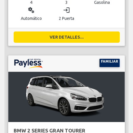
4
3
Gasolina
miscellaneous_services
login
Automático
2 Puerta
VER DETALLES...
FAMILIAR
BMW 2 SERIES GRAN TOURER