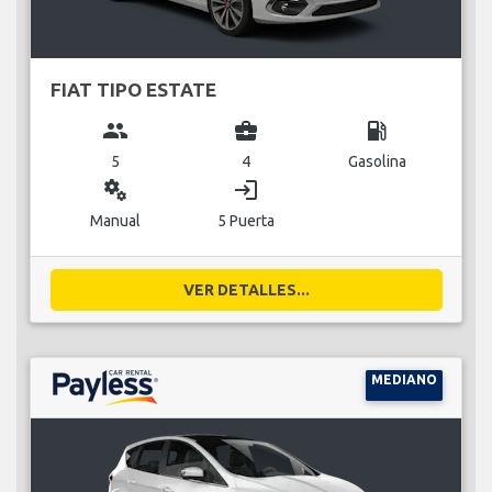
FIAT TIPO ESTATE
group
business_center
local_gas_station
5
4
Gasolina
miscellaneous_services
login
Manual
5 Puerta
VER DETALLES...
MEDIANO