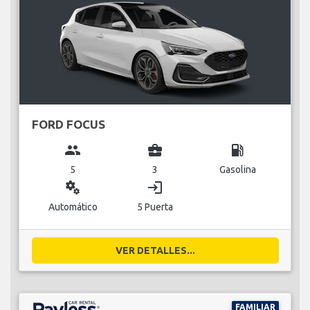
FORD FOCUS
group
business_center
local_gas_station
5
3
Gasolina
miscellaneous_services
login
Automático
5 Puerta
VER DETALLES...
FAMILIAR